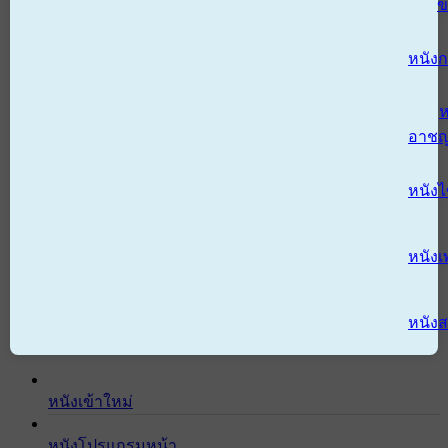
ข
หนังก
ห
อาช
หนัง
หนังเ
หนังส
หนังเข้าใหม่
หนังโปรแกรมหน้า