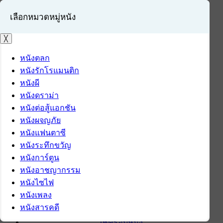
เลือกหมวดหมู่หนัง
╳
หนังตลก
หนังรักโรแมนติก
เข้าสู่ระบบ
หนังผี
สมัครสมาชิก
หนังดราม่า
หนังต่อสู้แอกชัน
หน้าแรก
หนังผจญภัย
ดาวน์โหลด
หนังแฟนตาซี
ดาวน์โหลดซอฟต์แวร์
หนังระทึกขวัญ
ซอฟต์แวร์
หนังการ์ตูน
แอปพลิเคชันบนมือถือ
หนังอาชญากรรม
ข่าวไอที
หนังไซไฟ
รีวิว
หนังเพลง
ทิปส์ไอที
หนังสารคดี
สินค้าไอที
เช็ครอบหนัง