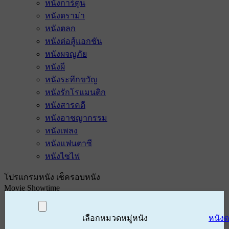
หนังการ์ตูน
หนังดราม่า
หนังตลก
หนังต่อสู้แอกชัน
หนังผจญภัย
หนังผี
หนังระทึกขวัญ
หนังรักโรแมนติก
หนังสารคดี
หนังอาชญากรรม
หนังเพลง
หนังแฟนตาซี
หนังไซไฟ
โปรแกรมหนัง เช็ครอบหนัง
Movie Showtime
เลือกหมวดหมู่หนัง
หนัง