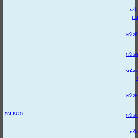
หนั
แม
หนังผี
หนังด
หนังต
หนัง
หน้าแรก
หนัง
หนั