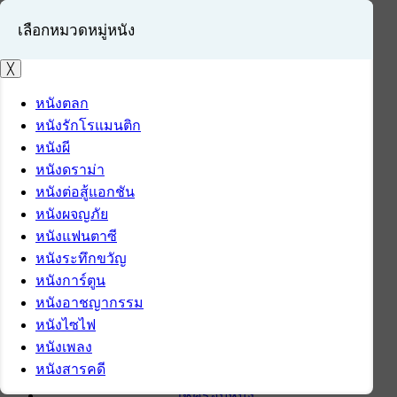
เลือกหมวดหมู่หนัง
╳
หนังตลก
หนังรักโรแมนติก
เข้าสู่ระบบ
หนังผี
สมัครสมาชิก
หนังดราม่า
หนังต่อสู้แอกชัน
หน้าแรก
หนังผจญภัย
ดาวน์โหลด
หนังแฟนตาซี
ดาวน์โหลดซอฟต์แวร์
หนังระทึกขวัญ
ซอฟต์แวร์
หนังการ์ตูน
แอปพลิเคชันบนมือถือ
หนังอาชญากรรม
ข่าวไอที
หนังไซไฟ
รีวิว
หนังเพลง
ทิปส์ไอที
หนังสารคดี
สินค้าไอที
เช็ครอบหนัง