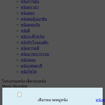
หนังการ์ตูน
หนังดราม่า
หนังตลก
หนังต่อสู้แอกชัน
หนังผจญภัย
หนังผี
หนังระทึกขวัญ
หนังรักโรแมนติก
หนังสารคดี
หนังอาชญากรรม
หนังเพลง
หนังแฟนตาซี
หนังไซไฟ
โปรแกรมหนัง เช็ครอบหนัง
Movie Showtime
เลือกหมวดหมู่หนัง
หนัง