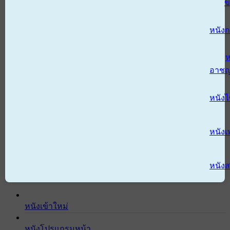
ข
หนังก
ห
อาช
หนัง
หนังเ
หนังส
หนังเข้าใหม่
หนังโปรแกรมหน้า