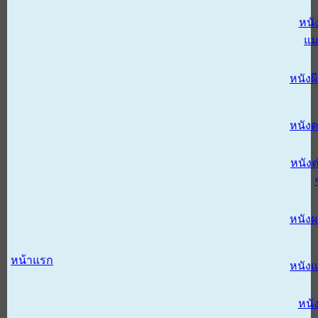
หนั
แม
หนังผี
หนังด
หนังต
หนัง
หน้าแรก
หนัง
หนั