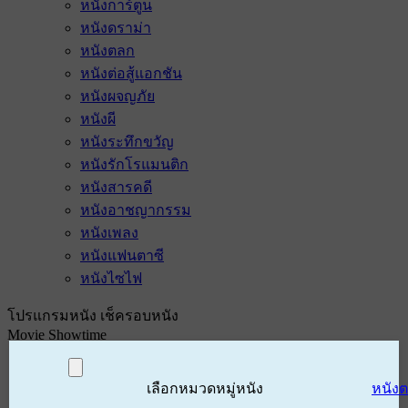
หนังการ์ตูน
หนังดราม่า
หนังตลก
หนังต่อสู้แอกชัน
หนังผจญภัย
หนังผี
หนังระทึกขวัญ
หนังรักโรแมนติก
หนังสารคดี
หนังอาชญากรรม
หนังเพลง
หนังแฟนตาซี
หนังไซไฟ
โปรแกรมหนัง เช็ครอบหนัง
Movie Showtime
เลือกหมวดหมู่หนัง
หนัง