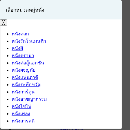
เลือกหมวดหมู่หนัง
╳
หนังตลก
หนังรักโรแมนติก
เข้าสู่ระบบ
หนังผี
สมัครสมาชิก
หนังดราม่า
หนังต่อสู้แอกชัน
หน้าแรก
หนังผจญภัย
ดาวน์โหลด
หนังแฟนตาซี
ดาวน์โหลดซอฟต์แวร์
หนังระทึกขวัญ
ซอฟต์แวร์
หนังการ์ตูน
แอปพลิเคชันบนมือถือ
หนังอาชญากรรม
ข่าวไอที
หนังไซไฟ
รีวิว
หนังเพลง
ทิปส์ไอที
หนังสารคดี
สินค้าไอที
เช็ครอบหนัง