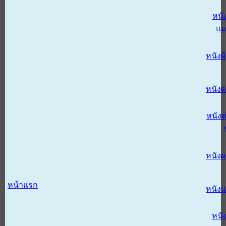
หนั
แม
หนังผี
หนังด
หนังต
หนัง
หน้าแรก
หนัง
หนั