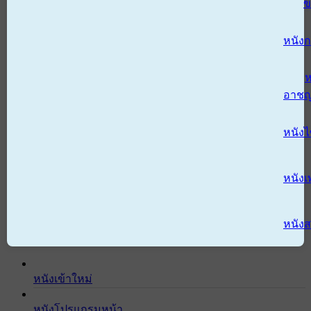
ข
หนังก
ห
อาช
หนัง
หนังเ
หนังส
หนังเข้าใหม่
หนังโปรแกรมหน้า