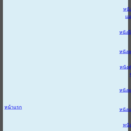
หนั
แม
หนังผี
หนังด
หนังต
หนัง
หน้าแรก
หนัง
หนั