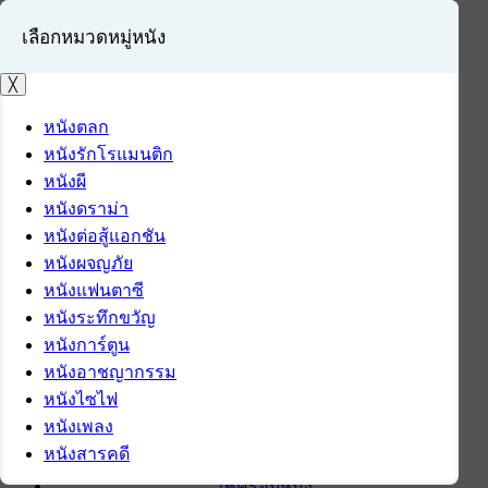
เลือกหมวดหมู่หนัง
╳
หนังตลก
หนังรักโรแมนติก
เข้าสู่ระบบ
หนังผี
สมัครสมาชิก
หนังดราม่า
หนังต่อสู้แอกชัน
หน้าแรก
หนังผจญภัย
ดาวน์โหลด
หนังแฟนตาซี
ดาวน์โหลดซอฟต์แวร์
หนังระทึกขวัญ
ซอฟต์แวร์
หนังการ์ตูน
แอปพลิเคชันบนมือถือ
หนังอาชญากรรม
ข่าวไอที
หนังไซไฟ
รีวิว
หนังเพลง
ทิปส์ไอที
หนังสารคดี
สินค้าไอที
เช็ครอบหนัง