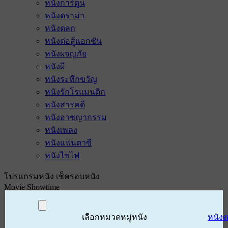
หนังการ์ตูน
หนังดราม่า
หนังตลก
หนังต่อสู้แอกชัน
หนังผจญภัย
หนังผี
หนังระทึกขวัญ
หนังรักโรแมนติก
หนังสารคดี
หนังอาชญากรรม
หนังเพลง
หนังแฟนตาซี
หนังไซไฟ
โปรแกรมหนัง เช็ครอบหนัง
Movie Showtime
เลือกหมวดหมู่หนัง
หนัง