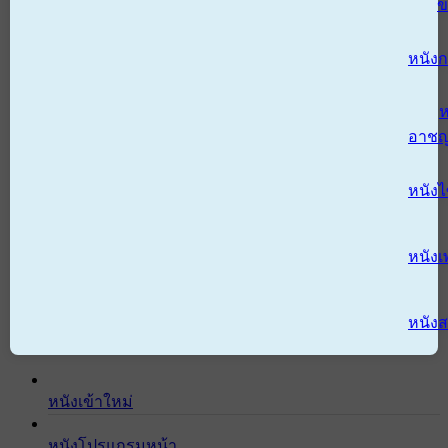
ข
หนังก
ห
อาช
หนัง
หนังเ
หนังส
หนังเข้าใหม่
หนังโปรแกรมหน้า