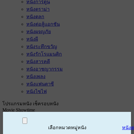
หนังการ์ตูน
หนังดราม่า
หนังตลก
หนังต่อสู้แอกชัน
หนังผจญภัย
หนังผี
หนังระทึกขวัญ
หนังรักโรแมนติก
หนังสารคดี
หนังอาชญากรรม
หนังเพลง
หนังแฟนตาซี
หนังไซไฟ
โปรแกรมหนัง เช็ครอบหนัง
Movie Showtime
เลือกหมวดหมู่หนัง
หนัง