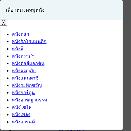
เลือกหมวดหมู่หนัง
╳
หนังตลก
หนังรักโรแมนติก
เข้าสู่ระบบ
หนังผี
สมัครสมาชิก
หนังดราม่า
หนังต่อสู้แอกชัน
หน้าแรก
หนังผจญภัย
ดาวน์โหลด
หนังแฟนตาซี
ดาวน์โหลดซอฟต์แวร์
หนังระทึกขวัญ
ซอฟต์แวร์
หนังการ์ตูน
แอปพลิเคชันบนมือถือ
หนังอาชญากรรม
ข่าวไอที
หนังไซไฟ
รีวิว
หนังเพลง
ทิปส์ไอที
หนังสารคดี
สินค้าไอที
เช็ครอบหนัง