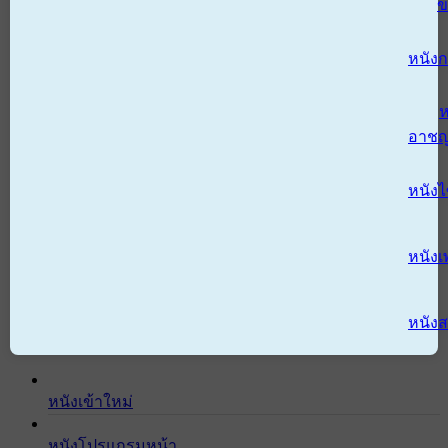
ข
หนังก
ห
อาช
หนัง
หนังเ
หนังส
หนังเข้าใหม่
หนังโปรแกรมหน้า