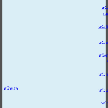
หนั
แม
หนังผี
หนังด
หนังต
หนัง
หน้าแรก
หนัง
หนั