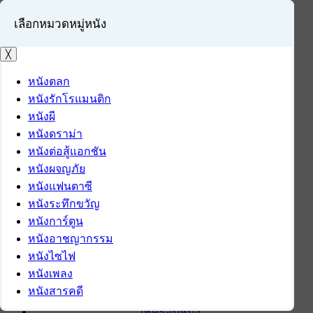
เลือกหมวดหมู่หนัง
╳
หนังตลก
หนังรักโรแมนติก
เข้าสู่ระบบ
หนังผี
สมัครสมาชิก
หนังดราม่า
หนังต่อสู้แอกชัน
หน้าแรก
หนังผจญภัย
ดาวน์โหลด
หนังแฟนตาซี
ดาวน์โหลดซอฟต์แวร์
หนังระทึกขวัญ
ซอฟต์แวร์
หนังการ์ตูน
แอปพลิเคชันบนมือถือ
หนังอาชญากรรม
ข่าวไอที
หนังไซไฟ
รีวิว
หนังเพลง
ทิปส์ไอที
หนังสารคดี
สินค้าไอที
เช็ครอบหนัง