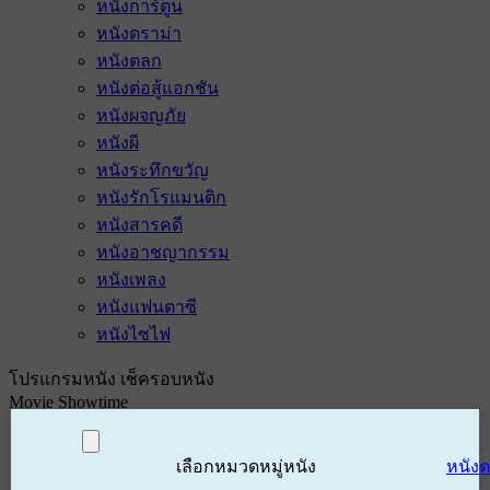
หนังการ์ตูน
หนังดราม่า
หนังตลก
หนังต่อสู้แอกชัน
หนังผจญภัย
หนังผี
หนังระทึกขวัญ
หนังรักโรแมนติก
หนังสารคดี
หนังอาชญากรรม
หนังเพลง
หนังแฟนตาซี
หนังไซไฟ
โปรแกรมหนัง เช็ครอบหนัง
Movie Showtime
เลือกหมวดหมู่หนัง
หนัง