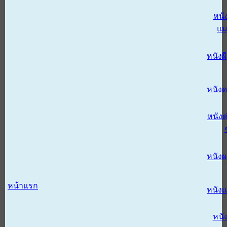
หนั
แม
หนังผี
หนังด
หนังต
หนัง
หน้าแรก
หนัง
หนั