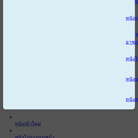
ข
หนังก
ห
อาช
หนัง
หนังเ
หนังส
หนังเข้าใหม่
หนังโปรแกรมหน้า