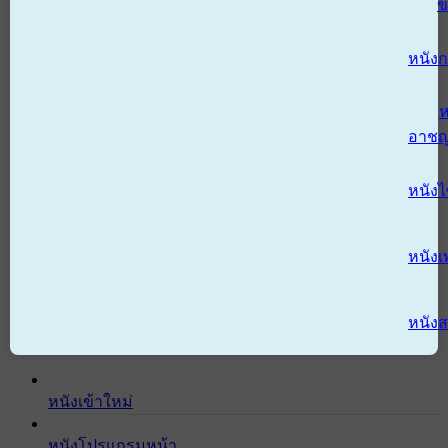
ข
หนังก
ห
อาช
หนัง
หนังเ
หนังส
หนังเข้าใหม่
หนังโปรแกรมหน้า