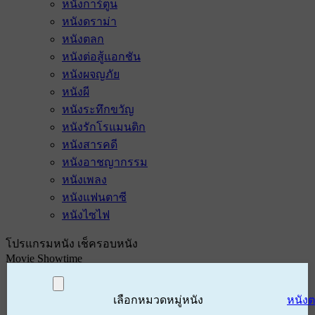
หนังการ์ตูน
หนังดราม่า
หนังตลก
หนังต่อสู้แอกชัน
หนังผจญภัย
หนังผี
หนังระทึกขวัญ
หนังรักโรแมนติก
หนังสารคดี
หนังอาชญากรรม
หนังเพลง
หนังแฟนตาซี
หนังไซไฟ
โปรแกรมหนัง เช็ครอบหนัง
Movie Showtime
เลือกหมวดหมู่หนัง
หนัง