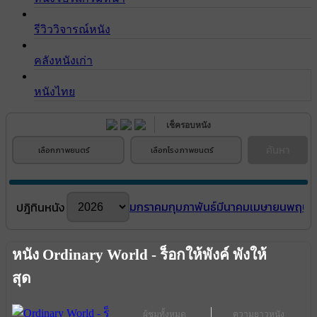
รีวิววิจารณ์หนัง
คลังหนังเก่า
หนังไทย
เช็ครอบหนัง
ค้นหา
เลือกภาพยนตร์
เลือกโรงภาพยนตร์
มกราคม
กุมภาพันธ์
มีนาคม
เมษายน
พฤษภ
ปฎิทินหนัง
หนัง Ordinary World - ร็อกให้พังค์ พังให้
สุด
ผู้ชมทั้งหมด
ความยาวหนัง