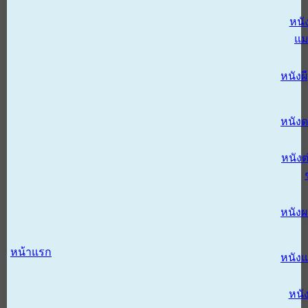
หนั
แม
หนังผี
หนังด
หนังต
หนัง
หน้าแรก
หนัง
หนั