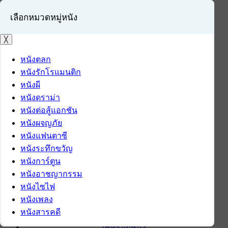
เลือกหมวดหมู่หนัง
╳
หนังตลก
หนังรักโรแมนติก
เข้าสู่ระบบ
หนังผี
สมัครสมาชิก
หนังดราม่า
หนังต่อสู้แอกชัน
หน้าแรก
หนังผจญภัย
ดาวน์โหลด
หนังแฟนตาซี
ดาวน์โหลดซอฟต์แวร์
หนังระทึกขวัญ
ซอฟต์แวร์
หนังการ์ตูน
แอปพลิเคชันบนมือถือ
หนังอาชญากรรม
ข่าวไอที
หนังไซไฟ
รีวิว
หนังเพลง
ทิปส์ไอที
หนังสารคดี
สินค้าไอที
เช็ครอบหนัง