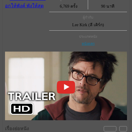
6,769 ครั้ง
90 นาที
ผู้กำกับ
Lee Kirk (ลี เคิร์ก)
ประเภทหนัง
หนังตลก
เรื่องย่อหนัง