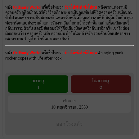
หนัง
Ordinary World
หรือชื่อไทยว่า
ร็อกให้พังค์ พังให้สุด
หลังจากแต่งงานมี
ครอบครัว อดีตนักดนตรีพังก์ร็อคก็กลายมาเป็นคุณพ่อ ใช้ชีวิตครอบครัวเหมือนคน
ทั่วไป และทิ้งความฝันนักดนตรี แต่มาวันหนึ่งเมื่อลูกสาวสุดที่รักดันลืมวันเกิด คุณ
พ่อขาร็อคเลยประชดด้วยการจัดงานวันเกิดสุดบ้าระห่ำขึ้น เหล่าเพื่อนนักดนตรี
กลับมารวมตัวกัน และมีข้อเสนอให้กู้ชื่อเสียงนักดนตรีกลับมาอีกครั้ง เขาจึงต้อง
เลือกระหว่าง ครอบครัว หรือ ความฝัน กำกับโดยลี เคิร์ก ร่วมด้วยนักแสดงอย่าง
เซลมา แบลร์, จูดี้ เกรียร์ และ ฌอน กันน์
หนัง
Ordinary World
หรือชื่อไทยว่า
ร็อกให้พังค์ พังให้สุด
An aging punk
rocker copes with life after rock.
อยากดู
ไม่อยากดู
1
0
เข้าฉาย
10 พฤศจิกายน 2559
ออกโรงแล้ว