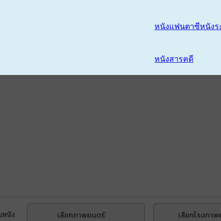
หนังแฟนตาซี
หนังร
หนังสารคดี
เลือกภาพยนตร์
เลือกโรงภาพ
บหนัง