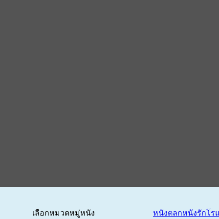
เลือกหมวดหมู่หนัง
หนังตลก
หนังรักโร