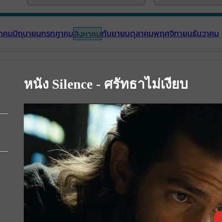
าคม
มิถุนายน
กรกฎาคม
กันยายน
ตุลาคม
พฤศจิกายน
ธันวาคม
สิงหาคม
หนัง Silence - ศรัทธาไม่เงียบ