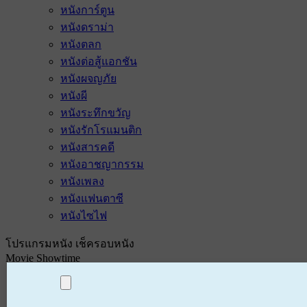
หนังการ์ตูน
หนังดราม่า
หนังตลก
หนังต่อสู้แอกชัน
หนังผจญภัย
หนังผี
หนังระทึกขวัญ
หนังรักโรแมนติก
หนังสารคดี
หนังอาชญากรรม
หนังเพลง
หนังแฟนตาซี
หนังไซไฟ
โปรแกรมหนัง เช็ครอบหนัง
Movie Showtime