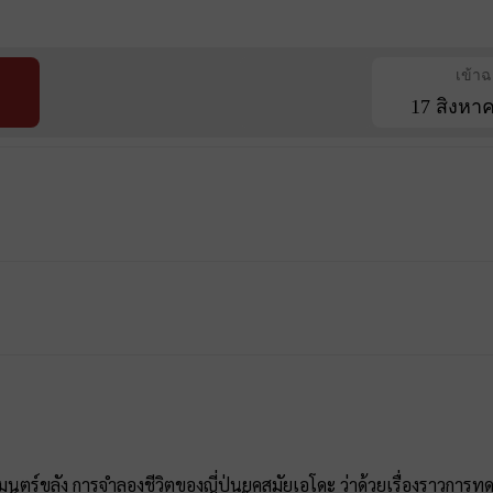
เข้า
17 สิงหา
นตร์ขลัง การจำลองชีวิตของญี่ปุ่นยุคสมัยเอโดะ ว่าด้วยเรื่องราวกา