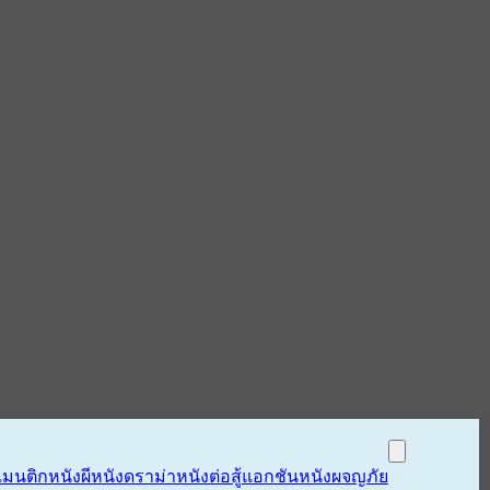
แมนติก
หนังผี
หนังดราม่า
หนังต่อสู้แอกชัน
หนังผจญภัย