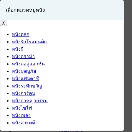
เลือกหมวดหมู่หนัง
╳
หนังตลก
หนังรักโรแมนติก
เข้าสู่ระบบ
หนังผี
สมัครสมาชิก
หนังดราม่า
หนังต่อสู้แอกชัน
หน้าแรก
หนังผจญภัย
ดาวน์โหลด
หนังแฟนตาซี
ดาวน์โหลดซอฟต์แวร์
หนังระทึกขวัญ
ซอฟต์แวร์
หนังการ์ตูน
แอปพลิเคชันบนมือถือ
หนังอาชญากรรม
ข่าวไอที
หนังไซไฟ
รีวิว
หนังเพลง
ทิปส์ไอที
หนังสารคดี
สินค้าไอที
เช็ครอบหนัง