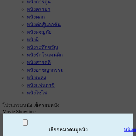
หนังการ์ตูน
หนังดราม่า
หนังตลก
หนังต่อสู้แอกชัน
หนังผจญภัย
หนังผี
หนังระทึกขวัญ
หนังรักโรแมนติก
หนังสารคดี
หนังอาชญากรรม
หนังเพลง
หนังแฟนตาซี
หนังไซไฟ
โปรแกรมหนัง เช็ครอบหนัง
Movie Showtime
เลือกหมวดหมู่หนัง
หนัง