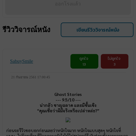
ออกโรงแล้ว
รีวิววิจารณ์หนัง
เขียนรีวิววิจารณ์หนัง
ถูกใจ
ไม่ถูกใจ
SabuySmile
13
3
21 กันยายน 2561 17:00:45
Ghost Stories
--- 9.5/10 ---
น่ากลัว ชาญฉลาด และมีชั้นเชิง
“คุณเชื่อว่าผีมีจริงหรือเปล่าหล่ะ?”
ก่อนจะรีวิวขอบอกก่อนเลยว่าหนักใจมาก หนักใจแบบสุดๆ หนักใจที่
แบบ...ไม่รู้จะเขียนรีวิวออกมายังไงให้ไม่สปอยล์ดี มันค่อนข้างจะยากมาก