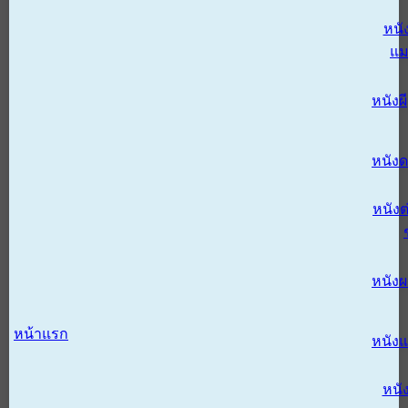
หนั
แม
หนังผี
หนังด
หนังต
หนัง
หน้าแรก
หนัง
หนั