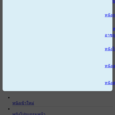
ข
หนังก
ห
อาช
หนัง
หนังเ
หนังส
หนังเข้าใหม่
หนังโปรแกรมหน้า