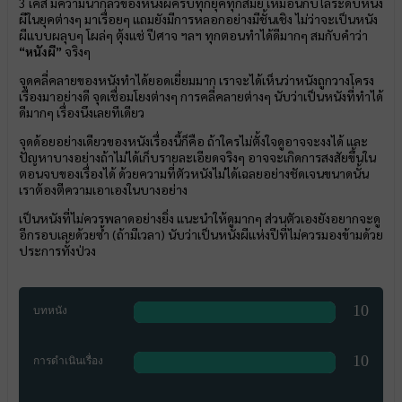
3 เคส มีความน่ากลัวของหนังผีครบทุกยุคทุกสมัย เหมือนกับไล่ระดับหนัง
ผีในยุคต่างๆ มาเรื่อยๆ แถมยังมีการหลอกอย่างมีชั้นเชิง ไม่ว่าจะเป็นหนัง
ผีแบบผลุบๆ โผล่ๆ ตุ้งแช่ ปีศาจ ฯลฯ ทุกตอนทำได้ดีมากๆ สมกับคำว่า
“หนังผี”
จริงๆ
จุดคลี่คลายของหนังทำได้ยอดเยี่ยมมาก เราจะได้เห็นว่าหนังถูกวางโครง
เรื่องมาอย่างดี จุดเชื่อมโยงต่างๆ การคลี่คลายต่างๆ นับว่าเป็นหนังที่ทำได้
ดีมากๆ เรื่องนึงเลยทีเดียว
จุดด้อยอย่างเดียวของหนังเรื่องนี้ก็คือ ถ้าใครไม่ตั้งใจดูอาจจะงงได้ และ
ปัญหาบางอย่างถ้าไม่ได้เก็บรายละเอียดจริงๆ อาจจะเกิดการสงสัยขึ้นใน
ตอนจบของเรื่องได้ ด้วยความที่ตัวหนังไม่ได้เฉลยอย่างชัดเจนขนาดนั้น
เราต้องตีความเอาเองในบางอย่าง
เป็นหนังที่ไม่ควรพลาดอย่างยิ่ง แนะนำให้ดูมากๆ ส่วนตัวเองยังอยากจะดู
อีกรอบเลยด้วยซ้ำ (ถ้ามีเวลา) นับว่าเป็นหนังผีแห่งปีที่ไม่ควรมองข้ามด้วย
ประการทั้งป่วง
10
บทหนัง
10
การดำเนินเรื่อง