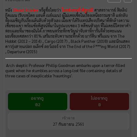
หนัง
Ghost Stories
หรือชื่อไทยว่า
โกสต์ สตอรี่ พิสูจน์ผี
ศาสตราจารย์ ฟิลลิป
กู๊ดแมน (รับบทโดย แอนดี้ เนย์แมน) ผู้ไม่เคยเชื่อในเรื่องเหนือธรรมชาติ แต่กลับ
ต้องเผชิญกับเรื่องเล้นลับด้วยตัวเอง เมื่อเขาได้รับเทปเสียงปริศนาที่หักล้างความ
เชื่อของเขา พร้อมข้อพิสูจน์ที่มาในรูปแบบของ 3 คดีขนหัวลุก ที่ไม่เคยมีใครหาคำ
ตอบและที่มาของมันได้ ภาพยนตร์ระทึกขวัญน่าจับตาที่การันตีด้วยคะแนน
มะเขือเทศสดกว่า 81% เสริมระดับความระทึกด้วย มาร์ติน ฟรีแมน จาก The
Hobbit (2012 – 2014) , Cargo (2017) , Black Panther (2018) และนักแสดง
ดาวรุ่งสายแปลก อเล็กซ์ ลอว์เธอร์ จาก The End of the F***ing World (2017)
, Departure (2015)
Arch skeptic Professor Phillip Goodman embarks upon a terror-filled
quest when he stumbles across a long-lost file containing details of
three cases of inexplicable 'hauntings'.
อยากดู
ไม่อยากดู
82
8
เข้าฉาย
27 กันยายน 2561