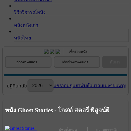
รีวิววิจารณ์หนัง
คลังหนังเก่า
หนังไทย
เช็ครอบหนัง
ค้นหา
เลือกภาพยนตร์
เลือกโรงภาพยนตร์
มกราคม
กุมภาพันธ์
มีนาคม
เมษายน
พฤษภ
ปฎิทินหนัง
หนัง Ghost Stories - โกสต์ สตอรี่ พิสูจน์ผี
ผู้ชมทั้งหมด
ความยาวหนัง