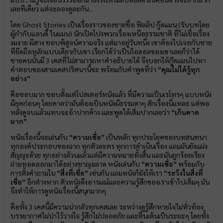
เลยทีเดียว แต่จะลองดูละกัน...
โดย Ghost Stories เป็นเรื่องราวของชายชื่อ ฟิลลิป กู๊ดแมน (รับบทโดย
ผู้กำกับแอนดี้ ไนแมน) นักเปิดโปงพวกเรื่องเหนือธรรมชาติ ที่ไม่เชื่อเรื่อง
งมงาย ผีสาง ชอบพิสูจน์ความจริง แต่มาอยู่วันหนึ่ง เขาต้องไปเจอกับชาย
ทียึดถือหลักแบบเดียวกับเขา เรียกได้ว่าเป็นไอดอลของเขาเลยก็ว่าได้
ชายคนนั้นมี 3 เคสที่ไม่สามารถหาคำอธิบายได้ จึงบอกให้กู๊ดแมนไปหา
คำตอบของสามเคสปริศนานี้ซะ พร้อมกับคำพูดที่ว่า
“คุณไม่ได้รู้ทุก
อย่าง”
คือชอบมาก ชอบตั้งแต่โปสเตอร์หนังแล้ว ที่มีความเป็นเรโทรๆ แบบหนัง
ผียุคก่อนๆ โดยคาดว่ามันต้องเป็นหนังผีธรรมดาๆ สักเรื่องนี่แหละ แต่พอ
หลังดูจบแล้วแทบจะอ้าปากค้าง และพูดได้เต็มปากเลยว่า
“เกินคาด
มาก”
หนังเรื่องนี้จะเล่นกับ
“ความเชื่อ”
เป็นหลัก ทุกประโยคของบทสนทนา
ทุกองค์ประกอบของฉาก ทุกตัวละคร ทุกการดำเนินเรื่อง แถมมันยังแฝง
สัญญะด้วย ทุกอย่างล้วนแล้วแต่มีความหมายทั้งสิ้น และมันถูกร้อยเรียง
ถ่ายทอดออกมาได้อย่างชาญฉลาด หนังเล่นกับ
“ความเชื่อ”
พร้อมกับ
การตั้งคำถามใน
“สิ่งที่เชื่อ”
เช่นกัน แถมหนังก็ยังให้เรา
“ระวังในสิ่งที่
เชื่อ”
อีกต่างหาก ตัวหนังดึงอารมณ์และความรู้สึกของเราเข้าไปเต็มๆ มัน
จึงทำให้การดูหนังเรื่องนี้สนุกมากๆ
คือทั้ง 3 เคสนี้มีความน่ากลัวทุกเคสเลย ระหว่างดูรู้สึกหายใจไม่ทั่วท้อง
บรรยากาศไม่น่าไว้วางใจ รู้สึกไม่ปลอดภัย และตื่นเต้นเป็นระยะๆ โดยทั้ง