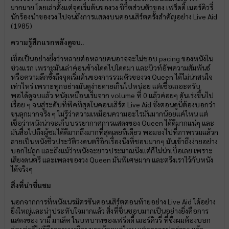
มากมาย โดยเล่าตั้งแต่จุดเริ่มต้นของวง ชีวิตส่วนตัวของ เฟร็ดดี้ เมอร์คิวรี่
นักร้องนำของวง ไปจนถึงการแสดงบนคอนเสิร์ตครั้งสำคัญอย่าง Live Aid
(1985)
ความรู้สึกแรกหลังดูจบ..
เชื่อเป็นอย่างยิ่งว่าหลายต่อหลายคนอาจจะไม่ชอบ pacing ของหนังใน
ช่วงแรก เพราะมันเล่าค่อนข้างโดดไปโดดมา และบิวท์อัพความสัมพันธ์
หรือความลึกซึ้งถึงจุดเริ่มต้นของการรวมตัวของวง Queen ได้ไม่น่าสนใจ
เท่าไหร่ เพราะทุกอย่างมันดูง่ายดายเกินไปหน่อย แต่เชื่อเถอะครับ
พอได้ดูจบแล้ว หนังเหมือนเริ่มจาก volume ที่ 0 แล้วค่อยๆ ดันเร่งขึ้นไป
เรื่อย ๆ จนสู่ระดับที่พีคที่สุดในคอนเสิร์ต Live Aid ซึ่งตอนดูนี่ต้องบอกว่า
ขนลุกมากจริง ๆ ไม่รู้ว่าความเหมือนความอะไรมันมากน้อยแค่ไหน แต่
เชื่อว่าหนังน่าจะเก็บบรรยากาศการแสดงของ Queen ได้ดีมากแน่ๆ และ
มันสื่อไปถึงผู้ชมได้ดีมากถึงมากที่สุดเลยทีเดียว พอมองไปที่ภาพรวมแล้วก
ลายเป็นหนังชีวประวัติวงดนตรีอีกเรื่องนึงที่ชอบมากๆ มันเข้าถึงง่ายอย่าง
บอกไม่ถูก และถึงแม้ว่าหนังจะยาวประมาณนึงแต่ก็ไม่น่าเบื่อเลย เพราะ
เสียงดนตรี และเพลงของวง Queen มันพิเศษมาก และตรึงเราไว้กับหนัง
ได้จริงๆ
สิ่งที่น่าชื่นชม
นอกจากการที่หนังเนรมิตรซีนคอนเสิร์ตตอนท้ายอย่าง Live Aid ได้อย่าง
ยิ่งใหญ่และน่าประทับใจมากแล้ว สิ่งที่ชื่นชอบมากเป็นอย่างยิ่งคือการ
แสดงของ รามี่ มาเล็ค ในบทบาทของเฟร็ดดี้ เมอร์คิวรี่ ที่ซึ่งผมต้องบอก