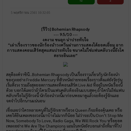
12
2
5 พฤศจิกายน 2561 10:32:05
[รีวิว] Bohemian Rhapsody
--- 9.5/10 ---
งดงาม ขนลุก น่าประทับใจ
“เล่าเรื่องราวของนักร้องนำวงควีนผ่านการแสดงได้ยอดเยี่ยม ฉาก
การแสดงคอนเสิร์ตสุดแสนประทับใจ ขนาดไม่ใช่แฟนคลับวงนี้ยังโค
ตะระอินเลย”
สดุดีองค์ราชินี...Bohemian Rhapsody เป็นเรื่องราวเกี่ยวกับนักร้องนำ
ของวงอย่าง Freddie Mercury ที่ตัวหนังถ่ายทอดเรื่องราวตั้งแต่ยังวัยรุ่น
เริ่มตั้งวง รวมถึงสุดยอดการแสดงที่คอนเสิร์ต Live Aid ที่อยู่ในหนังเรื่องนี้
ด้วย บอกได้เลยว่าถ้าใครเป็นแฟนคลับต้องอินแบบสุดๆ ถ้าใครไม่ใช่แฟน
คลับหรือไม่รู้จักวงนี้ นักร้องนำวงนี้มาก่อนพอมาดูแล้วจะต้องรู้จักและ
จดจำไปอีกนานแน่นอน
เชื่อเลยว่าใครหลายคนที่ไม่รู้จักเขาหรือวง Queen ก็จะต้องคุ้นเคย หรือ
เคยได้ยินเพลงของวงนี้มาบ้างไม่มากก็น้อย ไม่ว่าจะเป็น Don’t Stop Me
Now, Somebody To Love, Radio Gaga, We Will Rock You หรือยอด
เพลงอย่าง We Are The Champions แถมในหนังยังบอกเล่าถึงที่มาที่ไป