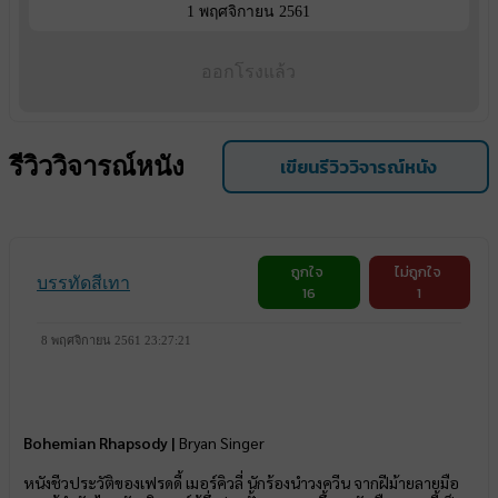
1 พฤศจิกายน 2561
ออกโรงแล้ว
รีวิววิจารณ์หนัง
เขียนรีวิววิจารณ์หนัง
ถูกใจ
ไม่ถูกใจ
บรรทัดสีเทา
16
1
8 พฤศจิกายน 2561 23:27:21
Bohemian Rhapsody |
Bryan Singer
หนังชีวประวัติของเฟรดดี้ เมอร์คิวลี่ นักร้องนำวงควีน จากฝีม้ายลายมือ