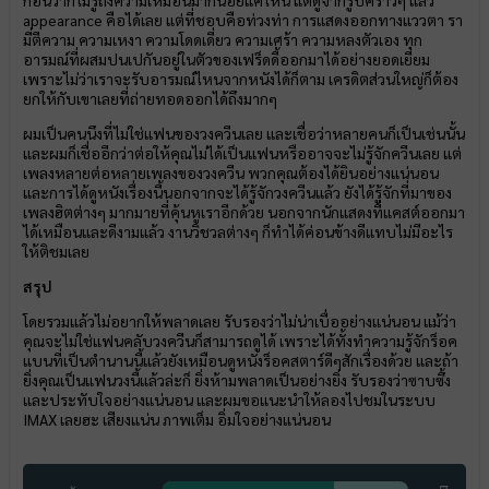
ก่อนว่าก็ไม่รู้ถึงความเหมือนมากน้อยแค่ไหน แต่ดูจากรูปคร่าวๆ แล้ว
appearance คือได้เลย แต่ที่ชอบคือท่วงท่า การแสดงออกทางแววตา รา
มี่ตีความ ความเหงา ความโดดเดี่ยว ความเศร้า ความหลงตัวเอง ทุก
อารมณ์ที่ผสมปนเปกันอยู่ในตัวของเฟร็ดดี้ออกมาได้อย่างยอดเยี่ยม
เพราะไม่ว่าเราจะรับอารมณ์ไหนจากหนังได้ก็ตาม เครดิตส่วนใหญ่ก็ต้อง
ยกให้กับเขาเลยที่ถ่ายทอดออกได้ถึงมากๆ
ผมเป็นคนนึงที่ไม่ใช่แฟนของวงควีนเลย และเชื่อว่าหลายคนก็เป็นเช่นนั้น
และผมก็เชื่ออีกว่าต่อให้คุณไม่ได้เป็นแฟนหรืออาจจะไม่รู้จักควีนเลย แต่
เพลงหลายต่อหลายเพลงของวงควีน พวกคุณต้องได้ยินอย่างแน่นอน
และการได้ดูหนังเรื่องนี้นอกจากจะได้รู้จักวงควีนแล้ว ยังได้รู้จักที่มาของ
เพลงฮิตต่างๆ มากมายที่คุ้นหูเราอีกด้วย นอกจากนักแสดงที่แคสต์ออกมา
ได้เหมือนและดีงามแล้ว งานวิชวลต่างๆ ก็ทำได้ค่อนข้างดีแทบไม่มีอะไร
ให้ติชมเลย
สรุป
โดยรวมแล้วไม่อยากให้พลาดเลย รับรองว่าไม่น่าเบื่ออย่างแน่นอน แม้ว่า
คุณจะไม่ใช่แฟนคลับวงควีนก็สามารถดูได้ เพราะได้ทั้งทำความรู้จักร็อค
แบนที่เป็นตำนานนี้แล้วยังเหมือนดูหนังร็อคสตาร์ดีๆสักเรื่องด้วย และถ้า
ยิ่งคุณเป็นแฟนวงนี้แล้วล่ะก็ ยิ่งห้ามพลาดเป็นอย่างยิ่ง รับรองว่าซาบซึ้ง
และประทับใจอย่างแน่นอน และผมขอแนะนำให้ลองไปชมในระบบ
IMAX เลยฮะ เสียงแน่น ภาพเต็ม อิ่มใจอย่างแน่นอน