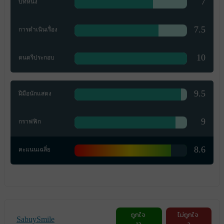
7
บทหนัง
7.5
การดำเนินเรื่อง
10
ดนตรีประกอบ
9.5
ฝีมือนักแสดง
9
กราฟฟิก
8.6
คะแนนเฉลี่ย
ถูกใจ
ไม่ถูกใจ
SabuySmile