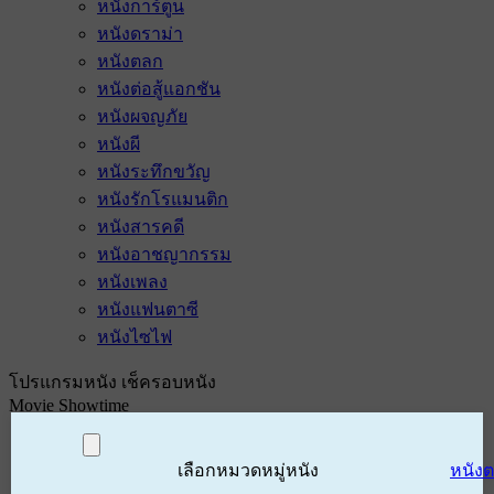
หนังการ์ตูน
หนังดราม่า
หนังตลก
หนังต่อสู้แอกชัน
หนังผจญภัย
หนังผี
หนังระทึกขวัญ
หนังรักโรแมนติก
หนังสารคดี
หนังอาชญากรรม
หนังเพลง
หนังแฟนตาซี
หนังไซไฟ
โปรแกรมหนัง เช็ครอบหนัง
Movie Showtime
เลือกหมวดหมู่หนัง
หนัง