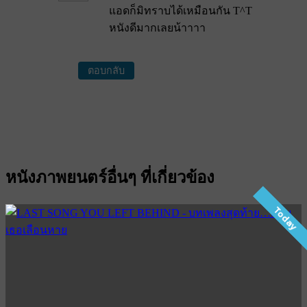
แอดก็มิทราบได้เหมือนกัน T^T
หนังดีมากเลยน้าาาา
ตอบกลับ
หนังภาพยนตร์อื่นๆ ที่เกี่ยวข้อง
Today