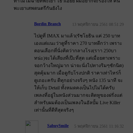
ทำไมไม่ฉายที่พะเยา โธ่วเอ้ยย ผมอยากจะร้องไห้ คน
พะเยาเสพดนตรีกันยังไง
Bordin Branch
13 พฤศจิกายน 2561 08:51:29
ไปดูที่ IMAX มาแล้ว(รัชโยธิน แค่ 250 บาท
เองแต่แนะว่าดูที่ราคา 270 บาทดีกว่า เพราะ
ตอนเลือกที่นั่งคิดว่ากลางโรง(ราา 250บา
ทน่ะ)จะได้เสียงที่เป๊ะที่สุด แต่เมื่อยตาเพราะ
จอกว้างใหญ่มาก น่าจะนั่งไปทางริมๆซักนิด)
สุดคุ้มมาก เมื่อดูกับโรงปกติ ราคาเท่าไหร่ก็
ดูเถอะครับ ดีทุกอย่างจริงๆ หนัง 135 นาที จะ
ให้เก็บ Detail ทั้งหมดคงเป็นไปไม่ได้ครับ
เพลงที่อยู่ในหนังส่วนมากจะติดหูของฝรั่งแต่
สำหรับผมต้องเป็นเพลงในอัลบั้ม Live Killer
เท่านั้นที่ดีทีสุดจริงๆ
SabuySmile
5 พฤศจิกายน 2561 11:16:32