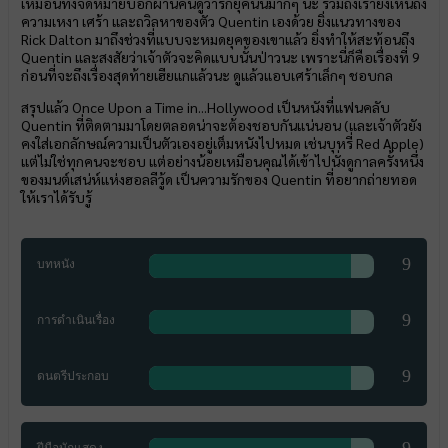
เหมือนทิ้งจดหมายบอกผ่านคนดูว่ารักยุคนั้นมากๆ นะ รวมถึงเรายังเห็นถึง
ความเหงา เศร้า และถวิลหาของตัว Quentin เองด้วย ยิ่งแนวทางของ
Rick Dalton มาถึงช่วงที่แบบจะหมดยุคของเขาแล้ว ยิ่งทำให้สะท้อนถึง
Quentin และสงสัยว่าเจ้าตัวจะคิดแบบนั้นป่าวนะ เพราะนี่ก็คือเรื่องที่ 9
ก่อนที่จะถึงเรื่องสุดท้ายเฮียแกแล้วนะ ดูแล้วแอบเศร้าเล็กๆ ชอบกล
สรุปแล้ว Once Upon a Time in...Hollywood เป็นหนังที่แฟนคลับ
Quentin ที่ติดตามมาโดยตลอดน่าจะต้องชอบกันแน่นอน (และเจ้าตัวยัง
คงใส่เอกลักษณ์ความเป็นตัวเองอยู่เต็มหนังไปหมด เช่นบุหรี่ Red Apple)
แต่ไม่ใช่ทุกคนจะชอบ แต่อย่างน้อยเหมือนคุณได้เข้าไปนั่งดูกาลครั้งหนึ่ง
ของมนต์เสน่ห์แห่งฮอลลีวู้ด เป็นความรักของ Quentin ที่อยากถ่ายทอด
ให้เราได้รับรู้
9
บทหนัง
9
การดำเนินเรื่อง
9
ดนตรีประกอบ