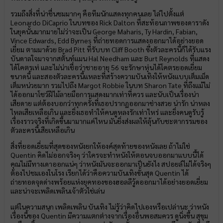
รวมถึงสิ่งที่น่าชื่นชมมากๆ คือทีมนักแสดงทุกคนเลย ไล่ไปตั้งแต่
Leonardo DiCaprio ในบทของ Rick Dalton ที่สะท้อนภาพของดาราดัง
ในยุคนั้นมากมายไม่ว่าจะเป็น George Maharis, Ty Hardin, Fabian,
Vince Edwards, Edd Byrnes ที่ถ่ายทอดการแสดงออกมาได้อย่างยอด
เยี่ยม ตามมาด้วย Brad Pitt ที่รับบท Cliff Booth ซึ่งตัวละครนี้ก็ได้รับแรง
บันดาลใจมาจากสตั้นท์แมน Hal Needham และ Burt Reynolds ที่แสดง
ได้โคตรเท่ และไม่น่าเชื่อว่าชายอายุ 56 จะรักษาหุ่นได้โคตรยอดเยี่ยม
ขนาดนี้ และสองตัวละครนี้แหละที่สร้างความบันเทิงให้หนังแบบเต็มเม็ด
เต็มหน่วยมาก รวมไปถึง Margot Robbie ในบท Sharon Tate ที่ถึงแม้ไม่
ได้ออกมาโชว์ฝีไม้ลายมือการแสดงมากเท่าที่ควร และนับเป็นเรื่องน่า
เสียดาย แต่ต้องบอกว่าทุกครั้งที่เธอปรากฏออกมาช่างสวย น่ารัก น่าหลง
ไหลเสียเหลือเกิน และยิ่งเธอทำให้คนดูหลงรักเท่าไหร่ และยิ่งคนดูรับรู้
เรื่องราวจริงที่เกิดขึ้นมามากแค่ไหน มันยิ่งส่งผลให้ลุ้นกับชะตากรรมของ
ตัวละครนี้เสียเหลือเกิน
สิ่งที่ยอดเยี่ยมที่สุดของหนังยกให้องค์สุดท้ายของหนังเลย ถ้าไม่ใช่
Quentin คิดไม่ออกจริงๆ ว่าใครจะทำหนังให้ตอนจบออกมาแบบนี้ได้
คุณไม่มีทางเดาออกแน่ๆ ว่าหนังมันจะออกมาเป็นยังไง สปอยล์ไม่ได้จริงๆ
ต้องไปชมเองในโรง เรียกได้ว่าคือความบันเทิงขั้นสุด Quentin ได้
ถ่ายทอดจุดด่างพร้อยแห่งยุคทองของฮอลลีวู้ดออกมาได้อย่างยอดเยี่ยม
และน่าจะเพลิดเพลินเจ้าตัวใช่เล่น
แต่ในความสนุก เพลิดเพลิน บันเทิง ไม่รู้ว่าคิดไปเองหรือเปล่านะ ว่าหนัง
เรื่องนี้ของ Quentin มีความแตกต่างจากเรื่องอื่นพอสมควร ดูนิ่งขึ้น สุขุม