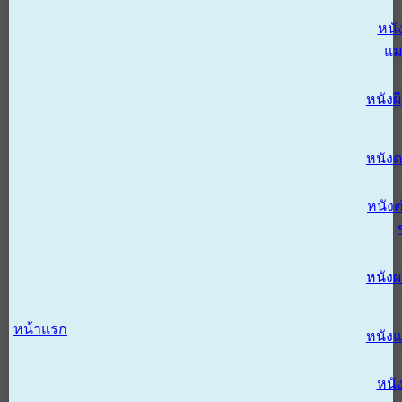
หนั
แม
หนังผี
หนังด
หนังต
หนัง
หน้าแรก
หนัง
หนั