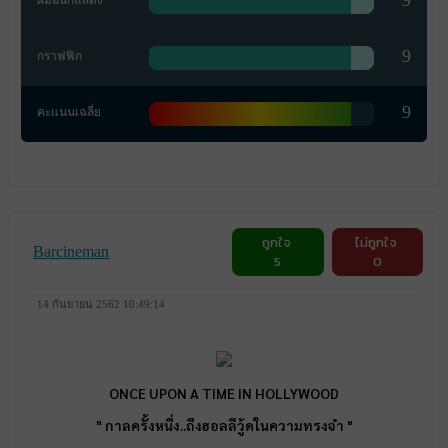
9
ฝีมือนักแสดง
9
กราฟฟิก
9
คะแนนเฉลี่ย
ถูกใจ
ไม่ถูกใจ
Barcineman
5
0
14 กันยายน 2562 10:49:14
ONCE UPON A TIME IN HOLLYWOOD
" กาลครั้งหนึ่ง..ถึงฮอลลีวู้ดในความทรงจำ "