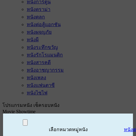
หนังการ์ตูน
หนังดราม่า
หนังตลก
หนังต่อสู้แอกชัน
หนังผจญภัย
หนังผี
หนังระทึกขวัญ
หนังรักโรแมนติก
หนังสารคดี
หนังอาชญากรรม
หนังเพลง
หนังแฟนตาซี
หนังไซไฟ
โปรแกรมหนัง เช็ครอบหนัง
Movie Showtime
เลือกหมวดหมู่หนัง
หนัง