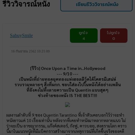
รีวิววิจารณ์หนัง
เขียนรีวิววิจารณ์หนัง
ถูกใจ
ไม่ถูกใจ
SabuySmile
4
0
16 กันยายน 2562 10:21:09
[รีวิว] Once Upon a Time in...Hollywood
--- 9/10 ---
เป็นหนังที่ถ่ายทอดยุคทองแห่งฮอลลีวู้ดได้โคตรมีเสน่ห์
รวบรวมหลายๆ สิ่งที่ผกก. ชอบใส่ลงไปในหนังได้อย่างเพลิน
ที่ยังคงไม่ทิ้งลายความเป็น Quentin แบบสุดๆ
ช่วงท้ายของหนัง IS THE BEST!!!
ผลงานลำดับที่ 9 ของ Quentin Tarantino ที่เจ้าตัวเคยบอกไว้ว่าจะทำ
หนังยาวแค่ 10 เรื่องเท่านั้น หลังจากที่เคยทำหนังมาหลากหลายแนว ไม่
ว่าจะเป็น อาชญากรรม, แก๊งค์สเตอร์, กังฟู, คาวบอย, สงครามโลก คราว
นี้มาในแนวหนังที่มีแบ็คกราวสร้างมาจากเหตุการณ์ที่เกิดขึ้นจริงของคดี