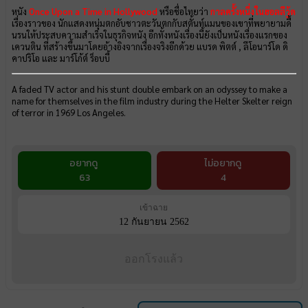
หนัง
Once Upon a Time in Hollywood
หรือชื่อไทยว่า
กาลครั้งหนึ่งในฮอลลีวู้ด
เรื่องราวของ นักแสดงหนุ่มตกอับชาวตะวันตกกับสตั้นท์แมนของเขาที่พยายามดื้
นรนให้ประสบความสำเร็จในธุรกิจหนัง อีกทั้งหนังเรื่องนี้ยังเป็นหนังเรื่องแรกของ
เควนติน ที่สร้างขึ้นมาโดยอ้างอิงจากเรื่องจริงอีกด้วย แบรด พิตต์ , ลีโอนาร์โด ดิ
คาปริโอ และ มาร์โก้ต์ ร็อบบี้
A faded TV actor and his stunt double embark on an odyssey to make a
name for themselves in the film industry during the Helter Skelter reign
of terror in 1969 Los Angeles.
อยากดู
ไม่อยากดู
63
4
เข้าฉาย
12 กันยายน 2562
ออกโรงแล้ว