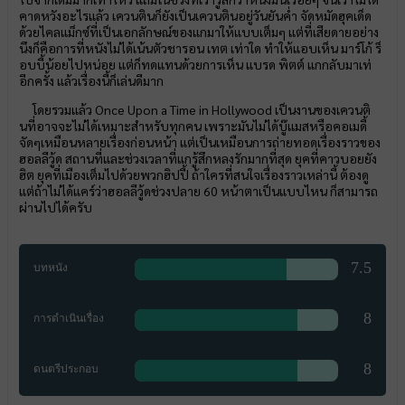
คาดหวังอะไรแล้ว เควนตินก็ยังเป็นเควนตินอยู่วันยันค่ำ จัดหมัดฮุคเด็ด
ด้วยไคลแม็กซ์ที่เป็นเอกลักษณ์ของแกมาให้แบบเต็มๆ แต่ที่เสียดายอย่าง
นึงก็คือการที่หนังไม่ได้เน้นตัวชารอน เทต เท่าใด ทำให้แอบเห็น มาร์โก้ ร็
อบบี้น้อยไปหน่อย แต่ก็ทดแทนด้วยการเห็น แบรด พิตต์ แกกลับมาเท่
อีกครั้ง แล้วเรื่องนี้ก็เล่นดีมาก
โดยรวมแล้ว Once Upon a Time in Hollywood เป็นงานของเควนติ
นที่อาจจะไม่ได้เหมาะสำหรับทุกคน เพราะมันไม่ได้บู๊แมสหรือคอเมดี้
จัดๆเหมือนหลายเรื่องก่อนหน้า แต่เป็นเหมือนการถ่ายทอดเรื่องราวของ
ฮอลลีวู้ด สถานที่และช่วงเวลาที่แกรู้สึกหลงรักมากที่สุด ยุคที่คาวบอยยัง
ฮิต ยุคที่เมืองเต็มไปด้วยพวกฮิปปี้ ถ้าใครที่สนใจเรื่องราวเหล่านี้ ต้องดู
แต่ถ้าไม่ได้แคร์ว่าฮอลลีวู้ดช่วงปลาย 60 หน้าตาเป็นแบบไหน ก็สามารถ
ผ่านไปได้ครับ
7.5
บทหนัง
8
การดำเนินเรื่อง
8
ดนตรีประกอบ