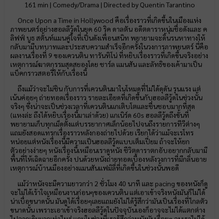
161 min | Comedy/Drama | Directed by Quentin Tarantino
Once Upon a Time in Hollywood คือเรื่องราวที่เกิดขึ้นในเมืองแห่ง
ภาพยนตร์อย่างฮอลลีวู้ดในยุค 60 ริค ดาลตัน อดีตดาราหนุ่มชื่อดังและ ค
ลิฟฟ์ บูธ สตั้นท์แมนคู่ใจที่เป็นดังเพื่อนสนิท พยายามจะดิ้นรนหาทางให้
กลับมามีบทบาทและประสบความสำเร็จอีกครั้งในวงการภาพยนตร์ นี่คือ
ผลงานเรื่องที่ 9 ของเควนติน ทารันทิโน่ ที่หยิบเรื่องราวที่เกิดขึ้นจริงอย่าง
เหตุการณ์ฆาตกรรมสุดสยองโดย ชาร์ล แมนสัน และลัทธิของเค้ามาเป็น
แบ็คกราวสตอรี่ให้กับเรื่องนี้
ถึงแม้ว่าจะไม่ชิน กับการที่เควนตินมาในโหมดที่ไม่ได้ดุดัน รุนแรง แต่
เน้นค่อยๆ ถ่ายทอดเรื่องราว รายละเอียดที่เกิดขึ้นกับฮอลลีวู้ดในช่วงนั้น
จริงๆ ซึ่งน่าจะเป็นช่วงเวลาที่เควนตินแกเติบโตและชื่นชอบมากที่สุด
(แหงล่ะ ถึงได้หยิบเรื่องนี้มาเล่าด้วย) แกเนิร์ด 60s ฮอลลีวู้ดถึงขั้นที่
พยายามเก็บทุกเม็ดตั้งแต่บรรยากาศเล็กน้อยไปจนถึงรายการทีวีต่างๆ
แถมยังสอดแทรกเรื่องราวหลังกองถ่ายไปด้วย เรียกได้ว่าแม้จะเรโทร
หน่อยแต่หนังเรื่องนี้มีความเป็นฮอลลีวู้ดแบบเต็มเปี่ยม ถ้าจะให้ยก
ตัวอย่างง่ายๆ หนังเรื่องนี้เหมือนเราดูหนัง ชีวิตดาราตกอับอยากกลับมามี
พื้นที่ให้เฉิดฉายอีกครั้ง ปนด้วยหนังถ่ายทอดเบื้องหลังวงการที่มีกลิ่นอาย
เหตุการณ์บ้านเมืองอย่างแมนสันแฟมิลี่ที่เกิดขึ้นในช่วงนั้นพอดี
แม้ว่าหนังจะมีความยาวกว่า 2 ชั่วโมง 40 นาที และ pacing ของหนังก็ดู
จะไม่ได้เร้าใจเหมือนงานก่อนๆของเควนติน แต่เอาเข้าจริงหนังมันก็ไม่ได้
น่าเบื่อขนาดนั้น มันดูได้เรื่อยๆเลยแถมยังไม่ได้รู้สึกว่ามันเป็นเรื่องที่ไกลตัว
ขนาดนั้น เพราะเอาเข้าจริงฮอลลีวู้ดในปัจจุบันเองก็อาจจะไม่ได้แตกต่าง
ไปจากเดิมมากเท่าไหร่ แถมในช่วงที่เรารู้สึกว่าหนังมันเรื่อยๆ จนเราไม่ได้