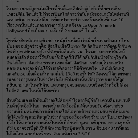
ในวงการฮอลลีวูดคงไม่มีใครที่อินดี้และติสเท่าผู้กำกับที่ชื่อเควนติน
แทเรนติโน อีกแล้ว ไม่ว่าจะเป็นสไตล์การกำกับหนังของแก มีสไตล์งานที่
เฉพาะตัวมาก รวมไปถึงการที่แกประกาศว่า จะสร้างหนังเพียงแค่ 10
เรื่องเท่านั้น แล้วแกจะลาวงการไปเลย ซึ่ง Once Upon A Time In
Hollywood ถือเป็นผลงานเรื่องที่ 9 ของแกเข้าไปแล้ว
ใครที่สงสัยหลังจากดูตัวอย่างหนังเรื่องนี้แล้วว่าเนื้อเรื่องจะเป็นแบบไหน
นั้น ผมขอเล่าคร่าวๆคือ ย้อนไปเมื่อปี 1969 ริค ดัลตัน ดาราที่เคยดังกับ ค
ลิฟฟ์ บูท สตั้นแมนคู่ใจ ที่ทั้งคู่เริ่มคิดได้ว่าเวลาในวงการมายานี้นั้นใกล้
หมดลงแล้ว ต้องหาวิธีกลับมาดังอีกครั้งให้ได้ กลับกันในบ้างข้างๆริค ดัล
ตัน ได้มีดาราดังอย่าง ชารอน เทต ซึ่งกำลังเป็นดาราดังอยู่ใน ขณะนั้น
หลายคนอาจจะจำไม่ได้ว่า เธอคือดาราที่มีตัวตนจริงๆ และได้เกิดเหตุ
สลดกับเธอ เมื่อเดือนสิงหาคมในปี 1969 เธอซึ่งกำลังตั้งครรภ์ได้ถูกฆ่าตกร
รมอย่างทารุนจนเป็นข่าวโด่งดังไปทั่วในช่วงนั้น เรื่องราวของเธอได้ถูก
หยิบยกมาเล่าในหนังด้วย แต่บทสรุปจะลงเอยแบบเรื่องจริงหรือไม่ต้อง
ไปติดตามต่อในหนังได้นะครับ
ส่วนตัวผมเองแล้วถึงแม้ว่าจะไม่ค่อยเข้าใจฉากที่ผู้กำกับเควนติน แทเรนติ
โนเค้าอ้างอิงถึงในฉากต่างๆในหนังเรื่องนี้ แต่ต้องยอมรับจริงๆว่าด้วย
ความที่เป็นหนังที่มีการเล่าเรื่องสไตล์เฉพาะตัวของเควนติน ทำให้ผมเอง
ก็ดูได้เพลินๆ และพีคสุดในช่วงท้ายของเรื่องจริงๆ ซึ่งผมเองก็ไม่แนะนำคน
ทั่วไปให้มาชม เพราะมันเป็นหนังที่ค่อนข้างเฉพาะตัวเอามากๆ คนดูหนัง
ทั่วไปอาจจะเบื่อก็เป็นได้เพราะตัวหนังเองนั้นยาว 2 ชั่วโมง 40 นาทีและ
ไม่ได้มีฉากแอคชั่นหวือหวาตลอดทั้งเรื่อง 7.5/10