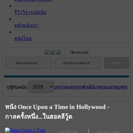
รีวิววิจารณ์หนัง
คลังหนังเก่า
หนังไทย
เช็ครอบหนัง
ค้นหา
เลือกภาพยนตร์
เลือกโรงภาพยนตร์
มกราคม
กุมภาพันธ์
มีนาคม
เมษายน
พฤษภ
ปฎิทินหนัง
หนัง Once Upon a Time in Hollywood -
กาลครั้งหนึ่ง...ในฮอลลีวู้ด
ผู้ชมทั้งหมด
ความยาวหนัง