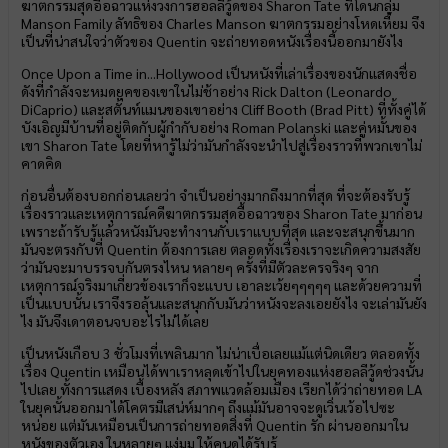
ฆาตกรรมสุดอื้อฉาวแห่งวงการฮอลลีวู้ดของ Sharon Tate ที่โดนกลุ่ม
Manson Family ลัทธิของ Charles Manson ฆาตกรรมอย่างโหดเหี้ยม จึง
เป็นที่น่าสนใจว่าตัวของ Quentin จะถ่ายทอดหนังเรื่องนี้ออกมายังไง
Once Upon a Time in...Hollywood เป็นหนังที่เล่าเรื่องของนักแสดงชื่อ
ดังที่กำลังจะหมดยุคของเขาในไม่ช้าอย่าง Rick Dalton (Leonardo
DiCaprio) และสตั้นท์แมนของเขาอย่าง Cliff Booth (Brad Pitt) ที่ทั้งคู่ได้
บังเอิญมีบ้านที่อยู่ติดกับผู้กำกับอย่าง Roman Polanski และคู่หมั้นของ
เขา Sharon Tate โดยที่หารู้ไม่ว่ามันกำลังจะนำไปสู่เรื่องราวที่พวกเขาไม่
คาดคิด
ก่อนอื่นต้องบอกก่อนเลยว่า จำเป็นอย่างมากถึงมากที่สุด ที่จะต้องรับรู้
เรื่องราวและเหตุการณ์คดีฆาตกรรมสุดอื้อฉาวของ Sharon Tate มาก่อน
เพราะถ้ารับรู้แล้วหนังมันจะทำงานกับเราแบบที่สุด และจะสนุกขึ้นมาก
มันจะตรงกับที่ Quentin ต้องการเลย ตลอดทั้งเรื่องเราจะเกิดความสงสัย
ว่ามันจะมาบรรจบกันตรงไหน หลายๆ ครั้งที่มีตัวละครจริงๆ จาก
เหตุการณ์จริงมาเกี่ยวข้องเราก็จะแบบ เอาละเว้ยๆๆๆๆๆ และด้วยความที่
เป็นแบบนั้น เราจึงรอลุ้นและสนุกกับมันว่าหนังจะลงเอยยังไง จะเล่ามันยัง
ไง มันจึงเดาตอนจบอะไรไม่ได้เลย
เป็นหนังเกือบ 3 ชั่วโมงที่เพลินมาก ไม่น่าเบื่อเลยแม้แต่นิดเดียว ตลอดทั้ง
เรื่อง Quentin เหมือนได้พาเราหลุดเข้าไปในยุคทองแห่งฮอลลีวู้ดช่วงนั้น
ไปเลย ทั้งการแสดง เบื้องหลัง สภาพแวดล้อมเมือง เรียกได้ว่าถ่ายทอด LA
ในยุคนั้นออกมาได้โคตรมีเสน่ห์มากๆ ถึงแม้มันอาจจะดูเวิ่นเว้อไปซะ
หน่อย แต่มันเหมือนเป็นการถ่ายทอดสิ่งที่ Quentin รัก ผ่านออกมาใน
หนังของตัวเอง ในหลายๆ แง่มุม ให้คนดูได้รับรู้