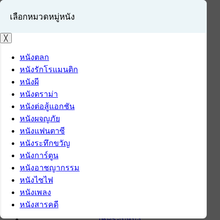
เลือกหมวดหมู่หนัง
╳
หนังตลก
หนังรักโรแมนติก
เข้าสู่ระบบ
หนังผี
สมัครสมาชิก
หนังดราม่า
หนังต่อสู้แอกชัน
หน้าแรก
หนังผจญภัย
ดาวน์โหลด
หนังแฟนตาซี
ดาวน์โหลดซอฟต์แวร์
หนังระทึกขวัญ
ซอฟต์แวร์
หนังการ์ตูน
แอปพลิเคชันบนมือถือ
หนังอาชญากรรม
ข่าวไอที
หนังไซไฟ
รีวิว
หนังเพลง
ทิปส์ไอที
หนังสารคดี
สินค้าไอที
เช็ครอบหนัง