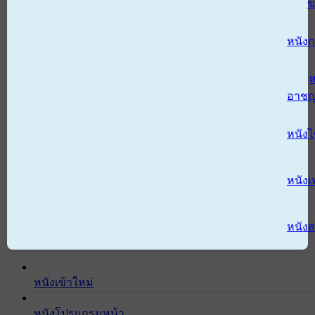
ข
หนังก
ห
อาช
หนัง
หนังเ
หนังส
หนังเข้าใหม่
หนังโปรแกรมหน้า