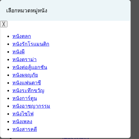
เลือกหมวดหมู่หนัง
╳
หนังตลก
หนังรักโรแมนติก
เข้าสู่ระบบ
หนังผี
สมัครสมาชิก
หนังดราม่า
หนังต่อสู้แอกชัน
หน้าแรก
หนังผจญภัย
ดาวน์โหลด
หนังแฟนตาซี
ดาวน์โหลดซอฟต์แวร์
หนังระทึกขวัญ
ซอฟต์แวร์
หนังการ์ตูน
แอปพลิเคชันบนมือถือ
หนังอาชญากรรม
ข่าวไอที
หนังไซไฟ
รีวิว
หนังเพลง
ทิปส์ไอที
หนังสารคดี
สินค้าไอที
เช็ครอบหนัง