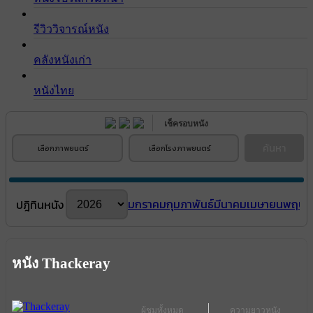
รีวิววิจารณ์หนัง
คลังหนังเก่า
หนังไทย
เช็ครอบหนัง
ค้นหา
เลือกภาพยนตร์
เลือกโรงภาพยนตร์
มกราคม
กุมภาพันธ์
มีนาคม
เมษายน
พฤษภ
ปฎิทินหนัง
หนัง Thackeray
ผู้ชมทั้งหมด
ความยาวหนัง