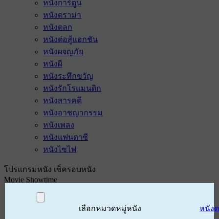
หนังการ์ตูน
หนังดราม่า
หนังตลก
หนังต่อสู้แอกชัน
หนังผจญภัย
หนังผี
หนังระทึกขวัญ
หนังรักโรแมนติก
หนังสารคดี
หนังอาชญากรรม
หนังเพลง
หนังแฟนตาซี
หนังไซไฟ
โปรแกรมหนัง เช็ครอบหนัง
Movie Showtime
เลือกหมวดหมู่หนัง
หนัง