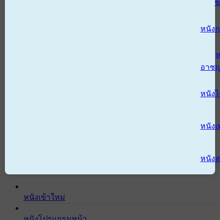
ข
หนังก
ห
อาช
หนัง
หนังเ
หนังส
หนังเข้าใหม่
หนังโปรแกรมหน้า