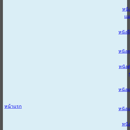
หนั
แม
หนังผี
หนังด
หนังต
หนัง
หน้าแรก
หนัง
หนั