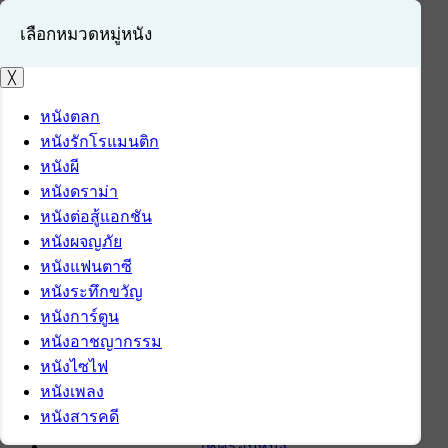
เลือกหมวดหมู่หนัง
╳
หนังตลก
หนังรักโรแมนติก
เข้าสู่ระบบ
หนังผี
สมัครสมาชิก
หนังดราม่า
หนังต่อสู้แอกชัน
หน้าแรก
หนังผจญภัย
ดาวน์โหลด
หนังแฟนตาซี
ดาวน์โหลดซอฟต์แวร์
หนังระทึกขวัญ
ซอฟต์แวร์
หนังการ์ตูน
แอปพลิเคชันบนมือถือ
หนังอาชญากรรม
ข่าวไอที
หนังไซไฟ
รีวิว
หนังเพลง
ทิปส์ไอที
หนังสารคดี
สินค้าไอที
เช็ครอบหนัง