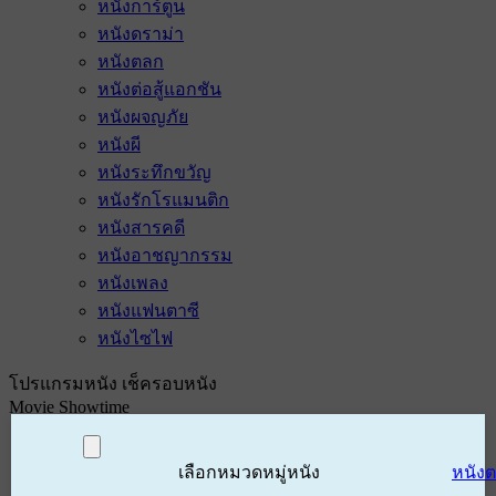
หนังการ์ตูน
หนังดราม่า
หนังตลก
หนังต่อสู้แอกชัน
หนังผจญภัย
หนังผี
หนังระทึกขวัญ
หนังรักโรแมนติก
หนังสารคดี
หนังอาชญากรรม
หนังเพลง
หนังแฟนตาซี
หนังไซไฟ
โปรแกรมหนัง เช็ครอบหนัง
Movie Showtime
เลือกหมวดหมู่หนัง
หนัง