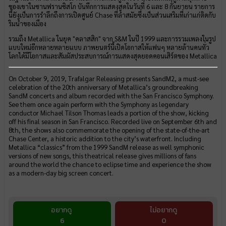
ของเขาในซานฟรานซิสโก บันทึกการแสดงสดในวันที่ 6 และ 8 กันยายน รายการ
นี้ยังเป็นการรำลึกถึงการเปิดศูนย์ Chase ที่ล้ำสมัยซึ่งเป็นส่วนเสริมที่เก่าแก่ติดกับ
ริมน้ำของเมือง
รวมถึง Metallica ในยุค "คลาสสิก" จาก S&M ในปี 1999 และการรวมเพลงในรูป
แบบใหม่อีกหลายหลายแบบ ภาพยนตร์นี้เปิดโอกาสให้แฟนๆ หลายล้านคนทั่ว
โลกได้มีโอกาสและสัมผัสประสบการณ์การแสดงสุดยอดคอนเสิร์ตของ Metallica
On October 9, 2019, Trafalgar Releasing presents SandM2, a must-see
celebration of the 20th anniversary of Metallica’s groundbreaking
SandM concerts and album recorded with the San Francisco Symphony.
See them once again perform with the Symphony as legendary
conductor Michael Tilson Thomas leads a portion of the show, kicking
off his final season in San Francisco. Recorded live on September 6th and
8th, the shows also commemorate the opening of the state-of-the-art
Chase Center, a historic addition to the city’s waterfront. Including
Metallica “classics” from the 1999 SandM release as well symphonic
versions of new songs, this theatrical release gives millions of fans
around the world the chance to eclipse time and experience the show
as a modern-day big screen concert.
อยากดู
ไม่อยากดู
6
0