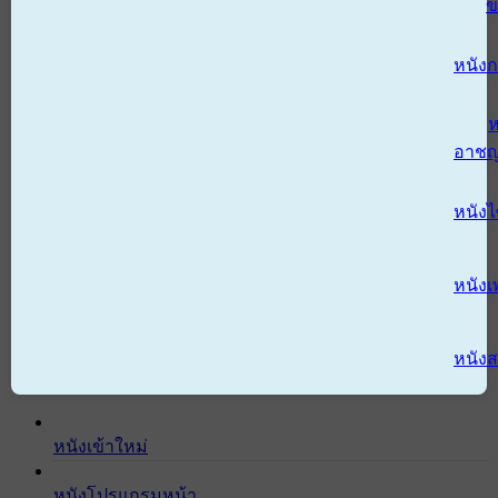
ข
หนังก
ห
อาช
หนัง
หนังเ
หนังส
หนังเข้าใหม่
หนังโปรแกรมหน้า