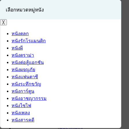
เลือกหมวดหมู่หนัง
╳
หนังตลก
หนังรักโรแมนติก
เข้าสู่ระบบ
หนังผี
สมัครสมาชิก
หนังดราม่า
หนังต่อสู้แอกชัน
หน้าแรก
หนังผจญภัย
ดาวน์โหลด
หนังแฟนตาซี
ดาวน์โหลดซอฟต์แวร์
หนังระทึกขวัญ
ซอฟต์แวร์
หนังการ์ตูน
แอปพลิเคชันบนมือถือ
หนังอาชญากรรม
ข่าวไอที
หนังไซไฟ
รีวิว
หนังเพลง
ทิปส์ไอที
หนังสารคดี
สินค้าไอที
เช็ครอบหนัง