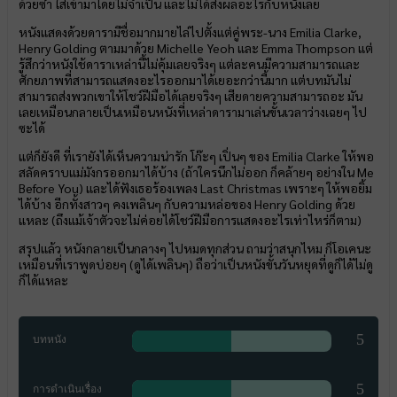
ด้วยซ้ำ ใส่เข้ามาโดยไม่จำเป็น และไม่ได้ส่งผลอะไรกับหนังเลย
หนังแสดงด้วยดารามีชื่อมากมายไล่ไปตั้งแต่คู่พระ-นาง Emilia Clarke,
Henry Golding ตามมาด้วย Michelle Yeoh และ Emma Thompson แต่
รู้สึกว่าหนังใช้ดาราเหล่านี้ไม่คุ้มเลยจริงๆ แต่ละคนมีความสามารถและ
ศักยภาพที่สามารถแสดงอะไรออกมาได้เยอะกว่านี้มาก แต่บทมันไม่
สามารถส่งพวกเขาให้โชว์ฝีมือได้เลยจริงๆ เสียดายความสามารถอะ มัน
เลยเหมือนกลายเป็นเหมือนหนังที่เหล่าดารามาเล่นขั้นเวลาว่างเฉยๆ ไป
ซะได้
แต่ก็ยังดี ที่เรายังได้เห็นความน่ารัก โก๊ะๆ เปิ่นๆ ของ Emilia Clarke ให้พอ
สลัดคราบแม่มังกรออกมาได้บ้าง (ถ้าใครนึกไม่ออก ก็คล้ายๆ อย่างใน Me
Before You) และได้ฟังเธอร้องเพลง Last Christmas เพราะๆ ให้พอยิ้ม
ได้บ้าง อีกทั้งสาวๆ คงเพลินๆ กับความหล่อของ Henry Golding ด้วย
แหละ (ถึงแม้เจ้าตัวจะไม่ค่อยได้โชว์ฝีมือการแสดงอะไรเท่าไหร่ก็ตาม)
สรุปแล้ว หนังกลายเป็นกลางๆ ไปหมดทุกส่วน ถามว่าสนุกไหม ก็โอเคนะ
เหมือนที่เราพูดบ่อยๆ (ดูได้เพลินๆ) ถือว่าเป็นหนังขั้นวันหยุดที่ดูก็ได้ไม่ดู
ก็ได้แหละ
5
บทหนัง
5
การดำเนินเรื่อง