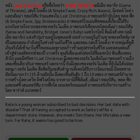
หนัง
Last Christmas
หรือชื่อไทยว่า
ลาสต์ คริสต์มาส
เอมิเลีย คลาร์ก (Game
of Thrones), เฮนรี่ โกลดิ้ง (A Simple Favor, Crazy Rich Asians), มิเชลล์ โหย่ว
และเอ็มม่า ธอมป์สัน ร่วมแสดงใน Last Christmas ภาพยนตร์กำกับโดย พอล ฟีก
(A Simple Favor, Spy, Bridesmaids) ภาพยนตร์โรแมนติคคอเมดี้เรื่องนี้ได้รับ
แรงบันดาลใจจากเพลงของจอร์จ ไมเคิล ภาพยนตร์เขียนบทโดยเอ็มม่า ธอมป์สัน
(Sense and Sensibility, Bridget Jones’s Baby) และไบรโอนี่ คิมมิงส์ เคท (เอมิ
เลีย คลาร์ก) แต่งตัวรุ่มร่ามอยู่ในชุดเอลฟ์ เธอทำงานอยู่ในร้านขายของคริสต์มาส
ต์ในลอนดอน กำลังอยู่ในช่วงย่ำแย่ในชีวิต และทอม (เฮนรี่ โกลดิ้ง) ชายหนุ่มที่ดูดี
เกินจริงได้เข้ามาในชีวิตเธอและพาเธอก้าวข้ามอุปสรรคในชีวิต และลอนดอนก็
เข้าสู่ช่วงมหัศจรรย์ของปี บางครั้ง คุณก็เพียงแค่ปล่อยให้หิมะตกไป ฟังเสียงของ
หัวใจ และมีศรัทธา Last Christmas มีเพลงของจอร์จ ไมเคิลในภาพยนตร์ รวมถึง
เพลงชื่อเดียวกับภาพยนตร์ นอกจากนี้ ยังมีเพลงของจอร์จ ไมเคิล ที่ยังไม่ได้ปล่อย
ออกมา จอร์จ ไมเคิล คือศิลปินระดับตำนานที่เคยได้รับรางวัลแกรมมี่ มียอดขาย
อัลบั้มมากกว่า 115 ล้านอัลบั้ม มีเพลงขึ้นอันดับ 1 ถึง 10 เพลง ภาพยนตร์อำนวย
การสร้างโดย เดวิด ลิฟวิงสโตน จากคาลามิตี้ฟิล์มส์, เอ็มม่า ธอมป์สัน, พอล ฟีก
และเจสซี่ เฮนเดอร์สัน จากฟีกโค เอนเตอร์เทนเมนท์ ภาพยนตร์บริหารงานสร้าง
โดย ซาร่าห์ แบรดชอว์
Kate is a young woman subscribed to bad decisions. Her last date with
disaster? That of having accepted to work as Santa's elf for a
department store. However, she meets Tom there. Her life takes a new
turn. For Kate, it seems too good to be true.