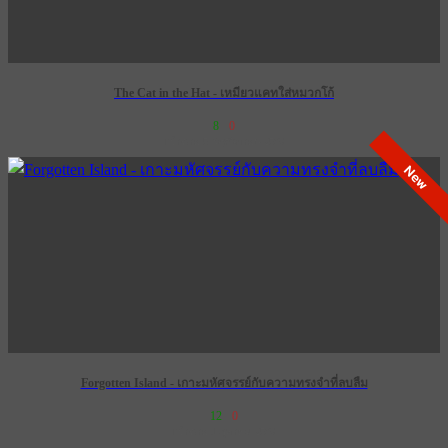
The Cat in the Hat - เหมียวแคทใส่หมวกโก้
8
0
เข้าฉาย 5 พฤศจิกายน 2569
New
Forgotten Island - เกาะมหัศจรรย์กับความทรงจำที่ลบลืม
12
0
เข้าฉาย 1 ตุลาคม 2569