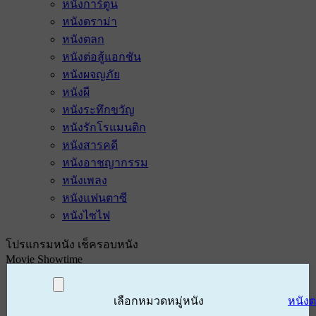
หนังการ์ตูน
หนังดราม่า
หนังตลก
หนังต่อสู้แอกชัน
หนังผจญภัย
หนังผี
หนังระทึกขวัญ
หนังรักโรแมนติก
หนังสารคดี
หนังอาชญากรรม
หนังเพลง
หนังแฟนตาซี
หนังไซไฟ
โปรแกรมหนัง เช็ครอบหนัง
Movie Showtime
เลือกหมวดหมู่หนัง
หนัง