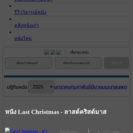
รีวิววิจารณ์หนัง
คลังหนังเก่า
หนังไทย
เช็ครอบหนัง
ค้นหา
เลือกภาพยนตร์
เลือกโรงภาพยนตร์
มกราคม
กุมภาพันธ์
มีนาคม
เมษายน
พฤษภ
ปฎิทินหนัง
หนัง Last Christmas - ลาสต์คริสต์มาส
ผู้ชมทั้งหมด
ความยาวหนัง