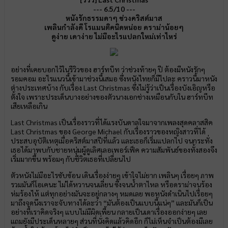
--- 6.5/10 ---
หนังรักธรรมดาๆ ช่วงคริสต์มาส
เพลินกำลังดี โรแมนติคนิดหน่อย ดราม่าน้อยๆ
ดูง่าย เดาง่าย ไม่มีอะไรแปลกใหม่เท่าไหร่
อย่างที่เคยบอกไว้ในรีวิวของ ฮาร์ทบีท ว่าช่วงท้ายๆ ปี ต้องมีหนังรักๆ
รอมคอม อะไรแนวนี้เข้ามาช่วงนี้เสมอ ซึ่งหนังไทยก็มีไปละ คราวนี้มาหนัง
ต่างประเทศบ้าง กับเรื่อง Last Christmas ซึ่งไม่รู้ว่าเป็นเรื่องบังเอิญหรือ
ตั้งใจ เพราะประเด็นบางอย่างของตัวนางเอกช่างเหมือนกับใน ฮาร์ทบีท
เสียเหลือเกิน
Last Christmas เป็นเรื่องราวที่ได้แรงบันดาลใจมาจากเพลงสุดคลาสสิค
Last Christmas ของ George Michael กับเรื่องราวของหญิงสาวที่ได้
ประสบอุบัติเหตุเมื่อคริสต์มาสปีที่แล้ว และเธอก็เริ่มแปลกไป จนกระทั่ง
เธอได้มาพบกับชายหนุ่มผู้ดูเลิศเลอเพอร์เฟ็ค ความสัมพันธ์ของทั้งสองจึง
เริ่มมากขึ้น พร้อมๆ กับชีวิตเธอที่เปลี่ยนไป
ตัวหนังไม่มีอะไรซับซ้อน เดินเรื่องง่ายๆ เข้าใจไม่ยาก เพลินๆ เรื่อยๆ ภาพ
รวมมันก็โอเคนะ ไม่ได้หวานจนเลี่ยน ซึ้งจนน้ำตาไหล หรือดราม่าจนร้อง
ห่มร้องไห้ แต่ทุกอย่างมันจะอยู่กลางๆ หมดเลย พอหนังดำเนินไปเรื่อยๆ
มาถึงจุดนึงเราจะจับทางได้ละว่า “มันต้องเป็นแบบนี้แน่ๆ” และมันก็เป็น
อย่างที่เราคิดจริงๆ แบบไม่มีผิดเพี้ยน กลายเป็นเดาเรื่องออกง่ายๆ เลย
แถมยังมีประเด็นหลายๆ ส่วนที่นั่งคิดแล้วคิดอีก ก็ไม่เห็นจำเป็นต้องมีเลย