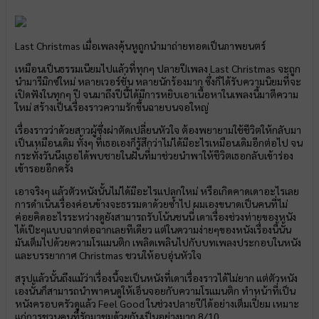
Last Christmas เมื่อเพลงคุ้นหูถูกนำมาถ่ายทอดเป็นภาพยนตร์
เหมือนเป็นธรรมเนียมไปแล้วที่ทุกๆ ปลายปีเพลง Last Christmas จะถูก
นำมารีมิกซ์ใหม่ หลายเวอร์ชั่น หลายนักร้องมาก ซึ่งก็ได้รับความนิยมที่จะ
เปิดฟังในทุกๆ ปี จนมาถึงปีนี้ได้มีการหยิบเอาเนื้อหาในเพลงนี้มาตีความ
ใหม่ สร้างเป็นเรื่องราวความรักขึ้นฉายบนจอใหญ่
เรื่องราวว่าด้วยสาวผู้ซึ่งผ่าตัดเปลี่ยนหัวใจ ต้องพยายามใช้ชีวิตให้กลับมา
เป็นเหมือนเดิม ทั้งๆ ที่เธอเองก็รู้สึกว่าไม่ได้มีอะไรเหมือนเดิมอีกต่อไป จน
กระทั่งวันนึงเธอได้พบชายในฝันที่มาช่วยนำพาให้ชีวิตเธอกลับเข้าร่อง
เข้ารอยอีกครั้ง
เอาจริงๆ แล้วตัวหนังนั้นไม่ได้มีอะไรแปลกใหม่ หรือเกิดคาดเดาอะไรเลย
การดำเนินเรื่องค่อนข้างจะธรรมดาด้วยซ้ำไป ผมเองขนาดเป็นคนที่ไม่
ค่อยคิดอะไรระหว่างดูยังสามารถรับโน้นชนนี่ เดาเรื่องช่วงท่ายของหนัง
ได้เป๊ะๆแบบฉากต่อฉากเลยทีเดียว แต่ในความง่ายๆของหนังเรื่องนี้นั้น
มันเต็มไปด้วยความโรแมนติก เพลิดเพลินไปกับบทเพลงประกอบในหนัง
และบรรยากาศ Christmas ชวนให้อบอุ่นหัวใจ
สรุปแล้วนั้นถึงแม้ว่าเรื่องนี้จะเป็นหนังที่เดาเรื่องราวได้ไม่ยาก แต่ตัวหนัง
เองนั้นก็สามารถนำพาคนดูให้เอ็นจอยกับความโรแมนติก ทำหน้าที่เป็น
หนังครอบครัวดูแล้ว Feel Good ในช่วงปลายปีได้อย่างเต็มเปี่ยม เหมาะ
แก่การชวนคนที่รักมาชมด้วยกันเป็นอย่างมาก 8/10