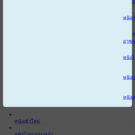
ข
หนังก
ห
อาช
หนัง
หนังเ
หนังส
หนังเข้าใหม่
หนังโปรแกรมหน้า