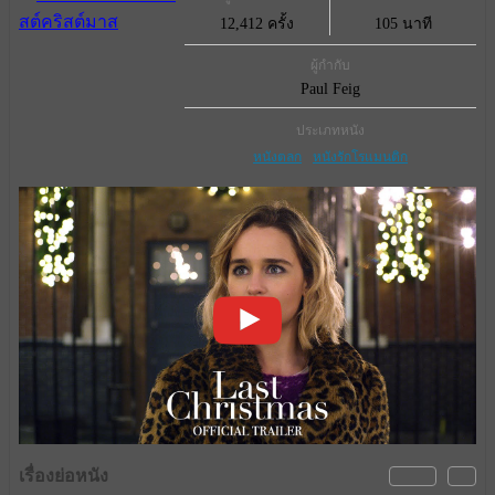
12,412 ครั้ง
105 นาที
ผู้กำกับ
Paul Feig
ประเภทหนัง
หนังตลก
หนังรักโรแมนติก
เรื่องย่อหนัง