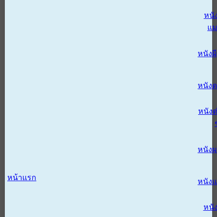
หนั
แม
หนังผี
หนังด
หนังต
หนัง
หน้าแรก
หนัง
หนั