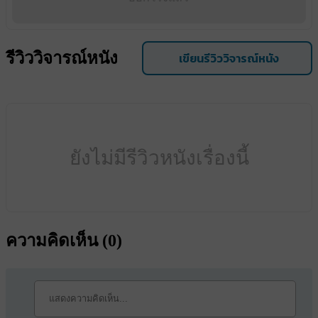
รีวิววิจารณ์หนัง
เขียนรีวิววิจารณ์หนัง
ยังไม่มีรีวิวหนังเรื่องนี้
ความคิดเห็น (
0
)