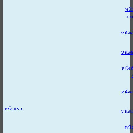
หนั
แม
หนังผี
หนังด
หนังต
หนัง
หน้าแรก
หนัง
หนั