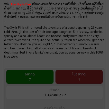
หนัง
The Sky Is Pink
เป็นภาพยนตร์เรื่องราวความรักที่น่าเหลือเชื่อของคู่รักที่อยู่
ด้วยกันมากว่า 25 ปี ที่ถูกเล่าผ่านมุมมองลูกสาวของพวกเขา เธอเป็นคนที่ตรงไป
ตรงมา กล้าหาญ แต่ที่สำคัญเธอใกล้ตาย! พบกับเรื่องราวสุดไม่คาดคิดที่จะอบอุ่น
หัวใจในชีวิต และความสวยงามที่ได้รับแรงบันดาลใจมาจากเรื่องจริง
The Sky Is Pink is the incredible love story of a couple spanning 25 years,
told through the lens of their teenage daughter. She is sassy, sardonic,
spunky and also…dead! A fact she nonchalantly mentions at the very
outset. “Get over it. It’s quite cool actually. You’ll see when you get here
(which you do know you will right?!)” Unexpectedly humorous, warm
and heart wrenching all at once as the magic of life and beauty of
death manifest in one family’s unusual, courageous journey in this 100%
true story.
อยากดู
ไม่อยากดู
7
1
เข้าฉาย
11 ตุลาคม 2562
ออกโรงแล้ว