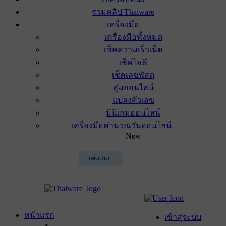
รวมคลิป Thaiware
เครื่องมือ
เครื่องมือทั้งหมด
เช็คความเร็วเน็ต
เช็คไอพี
เช็คเลขพัสดุ
สุ่มออนไลน์
แปลงตัวเลข
มินิเกมออนไลน์
เครื่องมือคำนวณวันออนไลน์
New
เพิ่มเติม
หน้าแรก
เข้าสู่ระบบ