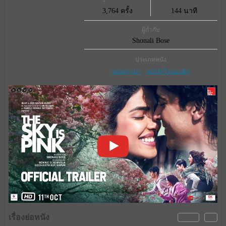
3,764 ครั้ง
144 นาที
ผู้กำกับ
Shonali Bose
ประเภทหนัง
หนังดราม่า
หนังรักโรแมนติก
เรื่องย่อหนัง