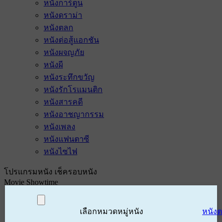
หนังการ์ตูน
หนังดราม่า
หนังตลก
หนังต่อสู้แอกชัน
หนังผจญภัย
หนังผี
หนังระทึกขวัญ
หนังรักโรแมนติก
หนังสารคดี
หนังอาชญากรรม
หนังเพลง
หนังแฟนตาซี
หนังไซไฟ
โปรแกรมหนัง เช็ครอบหนัง
Movie Showtime
เลือกหมวดหมู่หนัง
หนัง