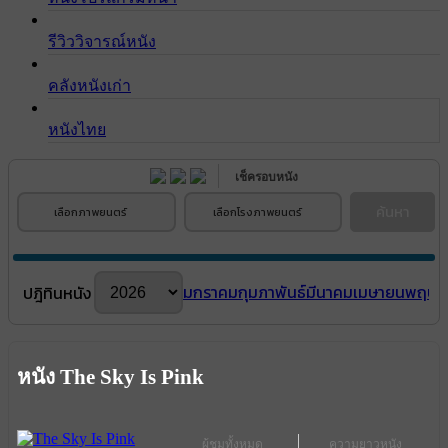
รีวิววิจารณ์หนัง
คลังหนังเก่า
หนังไทย
เช็ครอบหนัง
ค้นหา
เลือกภาพยนตร์
เลือกโรงภาพยนตร์
มกราคม
กุมภาพันธ์
มีนาคม
เมษายน
พฤษภ
ปฎิทินหนัง
หนัง The Sky Is Pink
ผู้ชมทั้งหมด
ความยาวหนัง