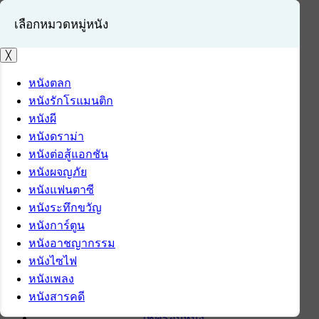
เลือกหมวดหมู่หนัง
╳
หนังตลก
หนังรักโรแมนติก
เข้าสู่ระบบ
หนังผี
สมัครสมาชิก
หนังดราม่า
หนังต่อสู้แอกชัน
หน้าแรก
หนังผจญภัย
ดาวน์โหลด
หนังแฟนตาซี
ดาวน์โหลดซอฟต์แวร์
หนังระทึกขวัญ
ซอฟต์แวร์
หนังการ์ตูน
แอปพลิเคชันบนมือถือ
หนังอาชญากรรม
ข่าวไอที
หนังไซไฟ
รีวิว
หนังเพลง
ทิปส์ไอที
หนังสารคดี
สินค้าไอที
เช็ครอบหนัง