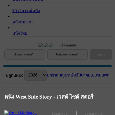
รีวิววิจารณ์หนัง
คลังหนังเก่า
หนังไทย
เช็ครอบหนัง
ค้นหา
เลือกภาพยนตร์
เลือกโรงภาพยนตร์
มกราคม
กุมภาพันธ์
มีนาคม
เมษายน
พฤษภ
ปฎิทินหนัง
หนัง West Side Story - เวสต์ ไซด์ สตอรี่
ผู้ชมทั้งหมด
ความยาวหนัง