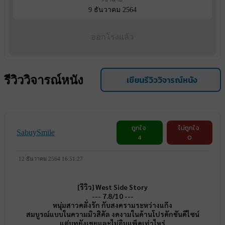
9 ธันวาคม 2564
ออกโรงแล้ว
รีวิววิจารณ์หนัง
เขียนรีวิววิจารณ์หนัง
ถูกใจ
ไม่ถูกใจ
SabuySmile
4
0
12 ธันวาคม 2564 16:51:27
[รีวิว] West Side Story
--- 7.8/10 ---
หนุ่มสาวคลั่งรัก กับสงครามระหว่างแก๊ง
สมบูรณ์แบบในความมิวสิคัล งดงามในด้านโปรดักชันดีไซน์
แต่บทยังเชยและไม่อิมแพ็คเท่าไหร่