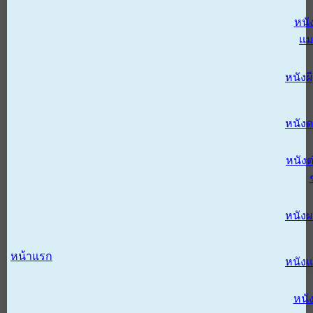
หนั
แม
หนังผี
หนังด
หนังต
หนัง
หน้าแรก
หนัง
หนั