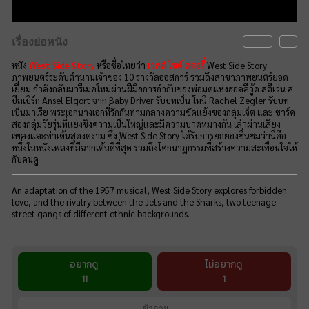
เรื่องย่อหนัง
หนัง
West Side Story
หรือชื่อไทยว่า
เวสต์ ไซด์ สตอรี่
West Side Story
ภาพยนตร์ระดับตำนานเจ้าของ 10 รางวัลออสการ์ รวมถึงสาขาภาพยนตร์ยอด
เยี่ยม กำลังกลับมารีเมคใหม่ผ่านฝีมือการกำกับของพ่อมดแห่งฮอลลีวู้ด สตีเว่น ส
ปีลเบิร์ก Ansel Elgort จาก Baby Driver รับบทเป็น โทนี่ Rachel Zegler รับบท
เป็นมาเรีย พระเอกนางเอกที่รักกันท่ามกลางความขัดแย้งของกลุ่มเจ็ต และ ชาร์ค
สองกลุ่มวัยรุ่นที่แย่งชิงความเป็นใหญ่และมีความบาดหมางกัน เล่าผ่านเสียง
เพลงและท่าเต้นสุดงดงาม ซึ่ง West Side Story ได้รับการยกย่องชื่นชมว่านี่คือ
หนึ่งในหนังเพลงที่มีฉากเต้นดีที่สุด รวมถึงโศกนาฏกรรมที่สร้างความสะเทือนใจให้
กับคนดู
An adaptation of the 1957 musical, West Side Story explores forbidden
love, and the rivalry between the Jets and the Sharks, two teenage
street gangs of different ethnic backgrounds.
อยากดู
ไม่อยากดู
11
1
เข้าฉาย