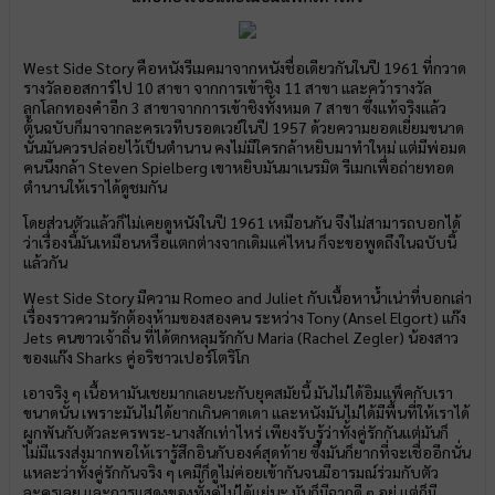
West Side Story คือหนังรีเมคมาจากหนังชื่อเดียวกันในปี 1961 ที่กวาด
รางวัลออสการ์ไป 10 สาขา จากการเข้าชิง 11 สาขา และคว้ารางวัล
ลูกโลกทองคำอีก 3 สาขาจากการเข้าชิงทั้งหมด 7 สาขา ซึ่งแท้จริงแล้ว
ต้นฉบับก็มาจากละครเวทีบรอดเวย์ในปี 1957 ด้วยความยอดเยี่ยมขนาด
นั้นมันควรปล่อยไว้เป็นตำนาน คงไม่มีใครกล้าหยิบมาทำใหม่ แต่มีพ่อมด
คนนึงกล้า Steven Spielberg เขาหยิบมันมาเนรมิต รีเมกเพื่อถ่ายทอด
ตำนานให้เราได้ดูชมกัน
โดยส่วนตัวแล้วก็ไม่เคยดูหนังในปี 1961 เหมือนกัน จึงไม่สามารถบอกได้
ว่าเรื่องนี้มันเหมือนหรือแตกต่างจากเดิมแค่ไหน ก็จะขอพูดถึงในฉบับนี้
แล้วกัน
West Side Story มีความ Romeo and Juliet กับเนื้อหาน้ำเน่าที่บอกเล่า
เรื่องราวความรักต้องห้ามของสองคน ระหว่าง Tony (Ansel Elgort) แก๊ง
Jets คนขาวเจ้าถิ่น ที่ได้ตกหลุมรักกับ Maria (Rachel Zegler) น้องสาว
ของแก๊ง Sharks คู่อริชาวเปอร์โตริโก
เอาจริง ๆ เนื้อหามันเชยมากเลยนะกับยุคสมัยนี้ มันไม่ได้อิมแพ็คกับเรา
ขนาดนั้น เพราะมันไม่ได้ยากเกินคาดเดา และหนังมันไม่ได้มีพื้นที่ให้เราได้
ผูกพันกับตัวละครพระ-นางสักเท่าไหร่ เพียงรับรู้ว่าทั้งคู่รักกันแต่มันก็
ไม่มีแรงส่งมากพอให้เรารู้สึกอินกับองค์สุดท้าย ซึ่งมันก็ยากที่จะเชื่ออีกนั่น
แหละว่าทั้งคู่รักกันจริง ๆ เคมีก็ดูไม่ค่อยเข้ากันจนมีอารมณ์ร่วมกับตัว
ละครเลย และการแสดงของทั้งคู่ไม่ได้แย่นะ มันก็มีฉากดี ๆ อยู่ แต่ก็มี