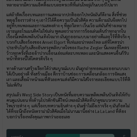
หลายฉากมีความแอ็คติ้งแบบละครเวทีที่เล่นใหญ่เกินเบอร์ไปมาก
แต่ถ้าตัดเรื่องบทและการแสดงฉากปกติออกไปหนังมันก็ดีงาม สิ่งที่ช่วย
พยุงเรื่องราวต่าง ๆ เอาไว้ได้คือความเป็นมิวสิคัล ความดีงามมันจึงตกไป
อยู่ที่บทเพลงและการแสดงต่าง ๆ ที่ดูถวิลหา เวิ่นเว้อ แต่มันก็ช่างเหมาะ
เจาะและโรแมนติคไม่ใช่เล่น พูดเลยว่าฉากการร้องเล่นเต้นรำทุกฉากใน
เรื่องนี้เพลิดเพลินบันเทิงใจมาก มันถูกออกแบบมาอย่างดีและไร้ที่ติจริง ๆ
บวกกับเสียงร้องของ Ansel Elgort ที่เท่และน่าหลงไหล แต่ที่โคตรน่า
ประทับใจกับเสียงอันทรงพลังบาดใจของ Rache Zegler นี่แหละที่โคตร
ว้าวทุกครั้งที่เธออ้าปากเอื้อนเอ่ยแต่ละบทเพลง และนักแสดงคนอื่นก็รับ
หน้าที่ตรงนี้ได้โคตรดีจริง ๆ
ทางด้านงานสร้างเรียกได้ว่าสมบูรณ์แบบ มันถูกถ่ายทอดและออกแบบมา
ได้เป็นอย่างดี ทั้งสร้างเมือง ตึกราบ้านช่อง การเคลื่อนกล้อง การจัดแสง
เงา และเสื้อผ้าหน้าผมที่ตัวละครแต่งก็มีความใส่ใจรายละเอียดแบบไร้ที่ติ
ไม่แพ้กัน
สรุปแล้ว West Side Story เป็นหนังที่มอบความเพลิดเพลินบันเทิงให้กับ
คนดูแน่นอน ทั้งด้านโปรดักชันดีไซน์ เพลงมิวสิคัลที่น่าดูชมบวกความ
ไพเราะต่าง ๆ แต่เรื่องบทความอินต่าง ๆ มันเข้าไม่ถึงเราจริง ๆ มันก็อดไม่
ได้ที่จะนึกถึงหนังดราม่ามิวสิคัลเมื่อไม่นานมานี้อย่าง La La Land ที่ต้อง
บอกว่าเรื่องหลังคุณภาพกว่าเยอะเลย
5
บทหนัง