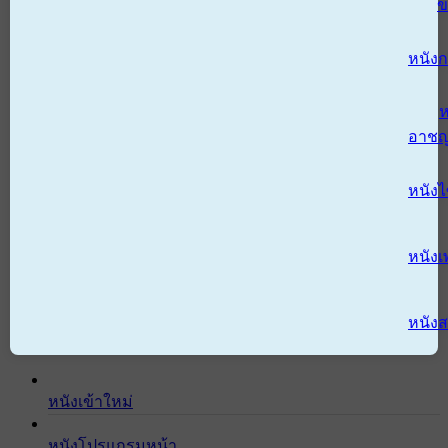
ข
หนังก
ห
อาช
หนัง
หนังเ
หนังส
หนังเข้าใหม่
หนังโปรแกรมหน้า