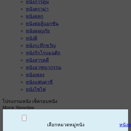
หนังการ์ตูน
หนังดราม่า
หนังตลก
หนังต่อสู้แอกชัน
หนังผจญภัย
หนังผี
หนังระทึกขวัญ
หนังรักโรแมนติก
หนังสารคดี
หนังอาชญากรรม
หนังเพลง
หนังแฟนตาซี
หนังไซไฟ
โปรแกรมหนัง เช็ครอบหนัง
Movie Showtime
เลือกหมวดหมู่หนัง
หนัง