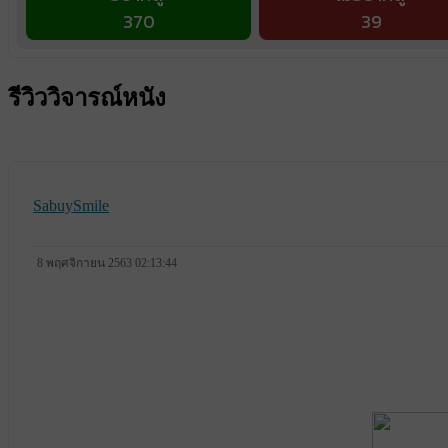
370
39
รีวิววิจารณ์หนัง
SabuySmile
8 พฤศจิกายน 2563 02:13:44