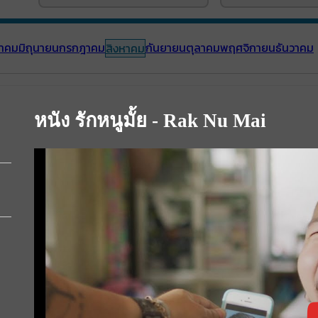
าคม
มิถุนายน
กรกฎาคม
กันยายน
ตุลาคม
พฤศจิกายน
ธันวาคม
สิงหาคม
หนัง รักหนูมั้ย - Rak Nu Mai