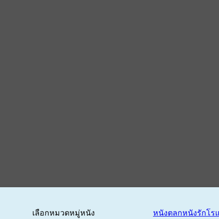
เลือกหมวดหมู่หนัง
หนังตลก
หนังรักโร