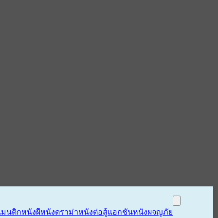
แมนติก
หนังผี
หนังดราม่า
หนังต่อสู้แอกชัน
หนังผจญภัย