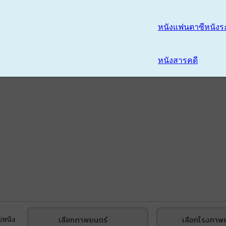
หนังแฟนตาซี
หนังร
หนังสารคดี
เลือกภาพยนตร์
เลือกโรงภาพ
บหนัง