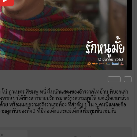
น่ ภูวเนตร สีชมพู หนึ่งในนักแสดงของจักรวาลไทบ้าน ที่บอกเล่า
ืนหนึ่งพวกเขาได้ข้างสาวขายบริการมาสร้างความสุขให้ แต่เมื่อเวลาล่วง
วย พร้อมเผยความจริงว่าเธอท้อง ที่สำคัญ 1 ใน 3 คนนี้แหละคือ
มผูกพันของทั้ง 3 ที่มีต่อเด็กและแม่เด็กก็เพิ่มพูมขึ้นเช่นกัน
ฉาย