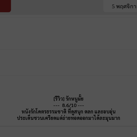
5 พฤศจิกา
[รีวิว] รักหนูมั้ย
--- 8.6/10 ---
หนังรักโคตรธรรมชาติ ที่ดูสนุก ตลก และอบอุ่น
ประเด็นชวนเครียดแต่ถ่ายทอดออกมาได้ละมุนมาก