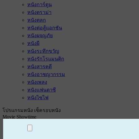
หนังการ์ตูน
หนังดราม่า
หนังตลก
หนังต่อสู้แอกชัน
หนังผจญภัย
หนังผี
หนังระทึกขวัญ
หนังรักโรแมนติก
หนังสารคดี
หนังอาชญากรรม
หนังเพลง
หนังแฟนตาซี
หนังไซไฟ
โปรแกรมหนัง เช็ครอบหนัง
Movie Showtime