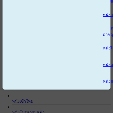
ข
หนังก
ห
อาช
หนัง
หนังเ
หนังส
หนังเข้าใหม่
หนังโปรแกรมหน้า