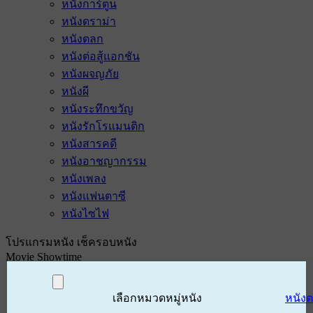
หนังการ์ตูน
หนังดราม่า
หนังตลก
หนังต่อสู้แอกชัน
หนังผจญภัย
หนังผี
หนังระทึกขวัญ
หนังรักโรแมนติก
หนังสารคดี
หนังอาชญากรรม
หนังเพลง
หนังแฟนตาซี
หนังไซไฟ
โปรแกรมหนัง เช็ครอบหนัง
Movie Showtime
เลือกหมวดหมู่หนัง
หนัง