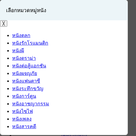
เลือกหมวดหมู่หนัง
╳
หนังตลก
หนังรักโรแมนติก
เข้าสู่ระบบ
หนังผี
สมัครสมาชิก
หนังดราม่า
หนังต่อสู้แอกชัน
หน้าแรก
หนังผจญภัย
ดาวน์โหลด
หนังแฟนตาซี
ดาวน์โหลดซอฟต์แวร์
หนังระทึกขวัญ
ซอฟต์แวร์
หนังการ์ตูน
แอปพลิเคชันบนมือถือ
หนังอาชญากรรม
ข่าวไอที
หนังไซไฟ
รีวิว
หนังเพลง
ทิปส์ไอที
หนังสารคดี
สินค้าไอที
เช็ครอบหนัง