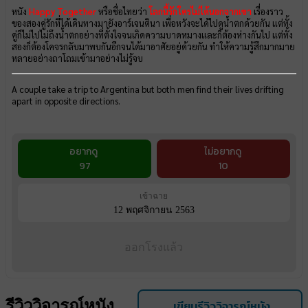
หนัง
Happy Together
หรือชื่อไทยว่า
โลกนี้รักใครไม่ได้นอกจากเขา
เรื่องราว
ของสองคู่รักที่ได้เดินทางมายังอาร์เจนตินา เพื่อหวังจะได้ไปดูน้ำตกด้วยกัน แต่ทั้ง
คู่ก็ไม่ไปไม่ถึงน้ำตกอย่างที่ตั้งใจจนเกิดความบาดหมางและก็ต้องห่างกันไป แต่ทั้ง
สองก็ต้องโคจรกลับมาพบกันอีกจนได้มาอาศัยอยู่ด้วยกัน ทำให้ความรู้สึกมากมาย
หลายอย่างถาโถมเข้ามาอย่างไม่รู้จบ
A couple take a trip to Argentina but both men find their lives drifting
apart in opposite directions.
อยากดู
ไม่อยากดู
97
10
เข้าฉาย
12 พฤศจิกายน 2563
ออกโรงแล้ว
รีวิววิจารณ์หนัง
เขียนรีวิววิจารณ์หนัง