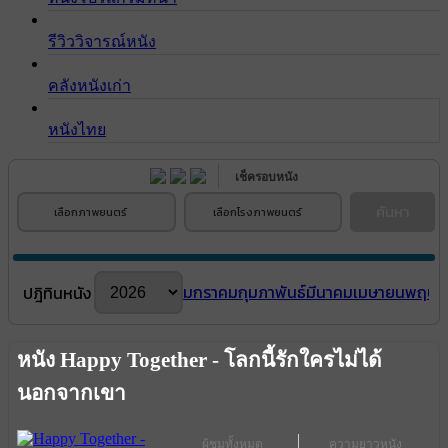
รีวิววิจารณ์หนัง
คลังหนังเก่า
หนังไทย
เช็ครอบหนัง
ค้นหา
เลือกภาพยนตร์
เลือกโรงภาพยนตร์
มกราคม
กุมภาพันธ์
มีนาคม
เมษายน
พฤษภ
ปฎิทินหนัง
หนัง Happy Together - โลกนี้รักใครไม่ได้
นอกจากเขา
ผู้ชมทั้งหมด
ความยาวหนัง