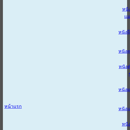
หนั
แม
หนังผี
หนังด
หนังต
หนัง
หน้าแรก
หนัง
หนั