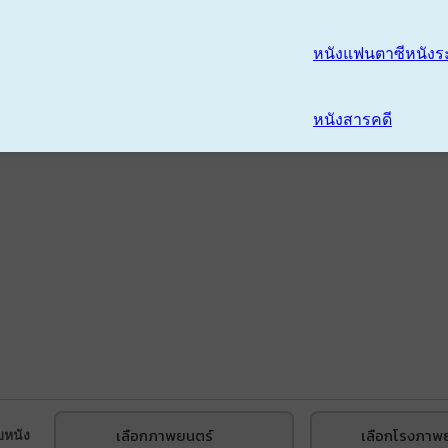
หนังแฟนตาซี
หนังร
หนังสารคดี
เลือกภาพยนตร์
เลือกโรงภาพ
บหนัง