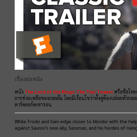
เรื่องย่อหนัง
หนัง
The Lord of the Rings: The Two Towers
หรือชื่อไทย
การช่วยเหลือของกอลลั่ม โดยมีเงื่อนไขว่าทั้งคู่ต้องปล่อยตั
ดาร์คลอร์ดเซารอน
While Frodo and Sam edge closer to Mordor with the help 
against Sauron's new ally, Saruman, and his hordes of Isen