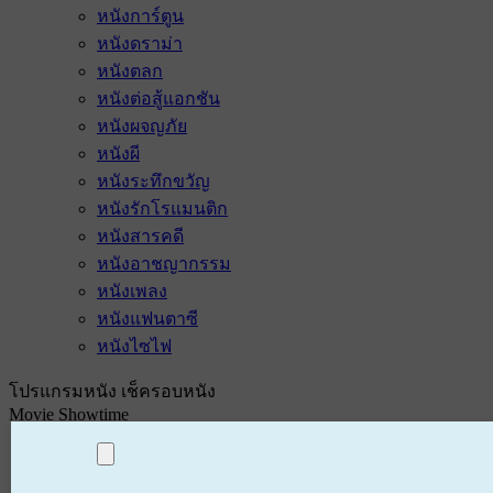
หนังการ์ตูน
หนังดราม่า
หนังตลก
หนังต่อสู้แอกชัน
หนังผจญภัย
หนังผี
หนังระทึกขวัญ
หนังรักโรแมนติก
หนังสารคดี
หนังอาชญากรรม
หนังเพลง
หนังแฟนตาซี
หนังไซไฟ
โปรแกรมหนัง เช็ครอบหนัง
Movie Showtime