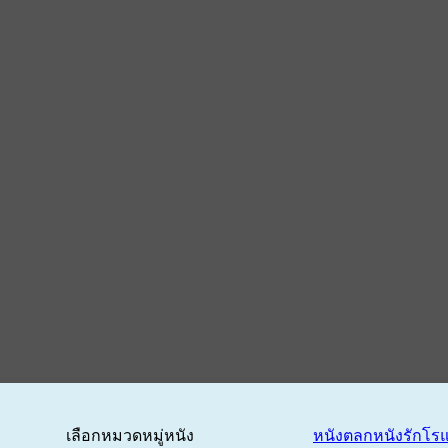
เลือกหมวดหมู่หนัง
หนังตลก
หนังรักโร