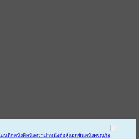
แมนติก
หนังผี
หนังดราม่า
หนังต่อสู้แอกชัน
หนังผจญภัย