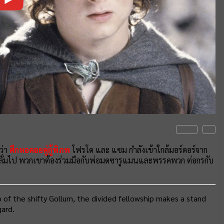
ว่า
ศึกหอคอยคู่กู้พิภพ
โฟรโด และ แซม กำลังเข้าใกล้มอร์ดอร์จาก
วกอลลั่มไป พวกเขาต้องร่วมมือกับพ่อมดซารูแมนและพรรคพวก ต่อกรกับ
of the shifty Gollum, the divided fellowship makes a stand
gard.