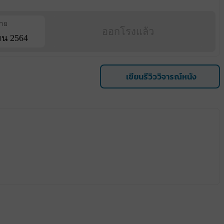
ฉาย
ออกโรงแล้ว
ยน 2564
เขียนรีวิววิจารณ์หนัง