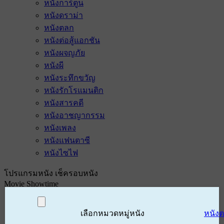
หนังการ์ตูน
หนังดราม่า
หนังตลก
หนังต่อสู้แอกชัน
หนังผจญภัย
หนังผี
หนังระทึกขวัญ
หนังรักโรแมนติก
หนังสารคดี
หนังอาชญากรรม
หนังเพลง
หนังแฟนตาซี
หนังไซไฟ
โปรแกรมหนัง เช็ครอบหนัง
Movie Showtime
เลือกหมวดหมู่หนัง
หนัง