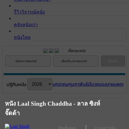
รีวิววิจารณ์หนัง
คลังหนังเก่า
หนังไทย
เช็ครอบหนัง
ค้นหา
เลือกภาพยนตร์
เลือกโรงภาพยนตร์
มกราคม
กุมภาพันธ์
มีนาคม
เมษายน
พฤษภ
ปฎิทินหนัง
หนัง Laal Singh Chaddha - ลาล ซิงห์
จั๊ดด้า
ผู้ชมทั้งหมด
ความยาวหนัง