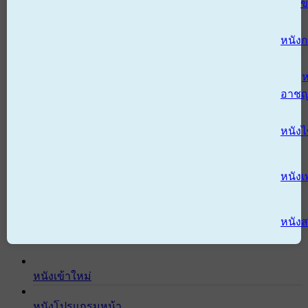
ข
หนังก
ห
อาช
หนัง
หนังเ
หนังส
หนังเข้าใหม่
หนังโปรแกรมหน้า