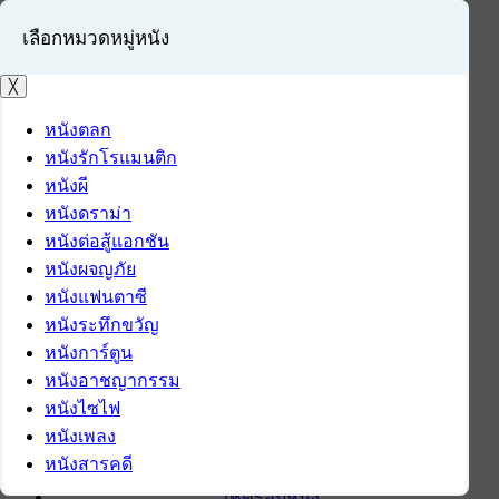
เลือกหมวดหมู่หนัง
╳
หนังตลก
หนังรักโรแมนติก
เข้าสู่ระบบ
หนังผี
สมัครสมาชิก
หนังดราม่า
หนังต่อสู้แอกชัน
หน้าแรก
หนังผจญภัย
ดาวน์โหลด
หนังแฟนตาซี
ดาวน์โหลดซอฟต์แวร์
หนังระทึกขวัญ
ซอฟต์แวร์
หนังการ์ตูน
แอปพลิเคชันบนมือถือ
หนังอาชญากรรม
ข่าวไอที
หนังไซไฟ
รีวิว
หนังเพลง
ทิปส์ไอที
หนังสารคดี
สินค้าไอที
เช็ครอบหนัง