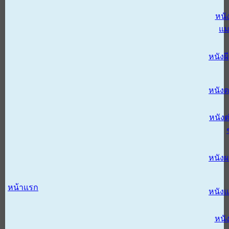
หนั
แม
หนังผี
หนังด
หนังต
หนัง
หน้าแรก
หนัง
หนั