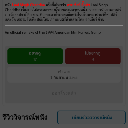
หนัง
Laal Singh Chaddha
หรือชื่อไทยว่า
ลาล ซิงห์ จั๊ดด้า
Laal Singh
Chaddha เรื่องราวไม่ธรรมดาของผู้ชายธรรมดาคนหนึ่ง...จากการนำภาพยนตร์
รางวัลออสการ์ Forrest Gump มาถ่ายทอดอีกครั้งในบริบทของประวัติศาสตร์
และวัฒนธรรมอินเดียสมัยใหม่ ภาพยนตร์นำแสดงโดย อาเมียร์ ข่าน
An official remake of the 1994 American film Forrest Gump
อยากดู
ไม่อยากดู
17
4
เข้าฉาย
1 กันยายน 2565
ออกโรงแล้ว
รีวิววิจารณ์หนัง
เขียนรีวิววิจารณ์หนัง