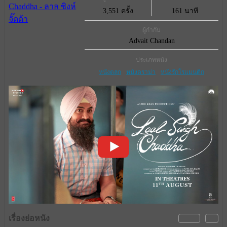
3,551 ครั้ง
161 นาที
ผู้กำกับ
Advait Chandan
ประเภทหนัง
หนังตลก
หนังดราม่า
หนังรักโรแมนติก
เรื่องย่อหนัง