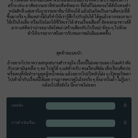
สร้าง เช่น อาศัยธรรมชาติช่วยเซ็ทอัพฉาก ที่มันก็ไม่เคยจะได้ดั่งใจคนทำ
หนังสักที แต่เขาก็เอาธรรมชาติมาใช้จนได้ แล้วมันเกิดเป็นงานศิลปะที่ดี
ขึ้นมาจริง ๆ สิ่งเหล่านี้มันก็ทำให้เรารู้สึกไปกับมันได้ ได้ดูแล้วอาจจะเอามา
ใช้เป็นไอเดีย หรือเปิดโลกให้ชีวิตเราได้ ส่วนเรื่องเสียงก็ อัดออกมาซาวด์ดี
มาก แต่คิดว่าน่าจะมาอัดโฟเล่ (สร้างเสียงทับไปใหม่) ซ้อน ๆ ไปด้วย
ทำให้บรรยากาศในการรับชมภาพมันอิมแพคขึ้น
สุดท้ายแนะนำ
ถ้าอยากไปหาความสนุกสนานสำราญใจ เรื่องนี้ไม่เหมาะเลย เว้นแต่ว่าตัง
กับเวลามันเหลือ ๆ อะ ไปดูได้ ๆ แต่สำหรับ คนเรียนฟิล์ม เด็กเรียนศิลปะ
หรือคนที่นั่งทำงานอุดอู้หน้าคอม แล้วอยากไปเปิดหัวโล่ง ๆ เปิดหูเปิดตา
ไปเข้าถ้ำกับเรื่องนี้ได้เลย งานภาพควรดูในโรงจริง ๆ ยิ่งฉากในถ้ำ ไม่รู้เอา
กล้องไปตั้งยังไง นึกภาพไม่ออก
0
บทหนัง
0
การดำเนินเรื่อง