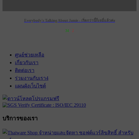
Everybody's Talking About Jamie - เริ่ดกว่านี้ก็เจมี่แล้วค่ะ
34
2
เข้าฉาย 28 กุมภาพันธ์ 2574
ศูนย์ช่วยเหลือ
เกี่ยวกับเรา
ติดต่อเรา
ร่วมงานกับเรา
4
แผนผังเว็บไซต์
บริการของเรา