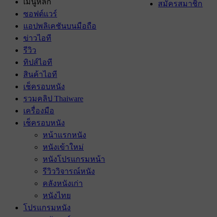
เมนูหลัก
สมัครสมาชิก
ซอฟต์แวร์
แอปพลิเคชันบนมือถือ
ข่าวไอที
รีวิว
ทิปส์ไอที
สินค้าไอที
เช็ครอบหนัง
รวมคลิป Thaiware
เครื่องมือ
เช็ครอบหนัง
หน้าแรกหนัง
หนังเข้าใหม่
หนังโปรแกรมหน้า
รีวิววิจารณ์หนัง
คลังหนังเก่า
หนังไทย
โปรแกรมหนัง