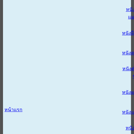
หนั
แม
หนังผี
หนังด
หนังต
หนัง
หน้าแรก
หนัง
หนั