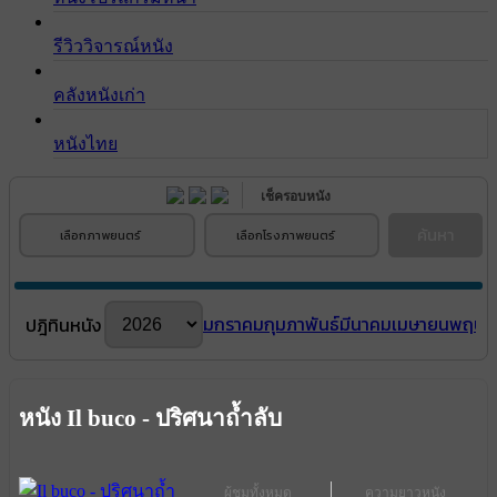
รีวิววิจารณ์หนัง
คลังหนังเก่า
หนังไทย
เช็ครอบหนัง
ค้นหา
เลือกภาพยนตร์
เลือกโรงภาพยนตร์
มกราคม
กุมภาพันธ์
มีนาคม
เมษายน
พฤษภ
ปฎิทินหนัง
หนัง Il buco - ปริศนาถ้ำลับ
ผู้ชมทั้งหมด
ความยาวหนัง