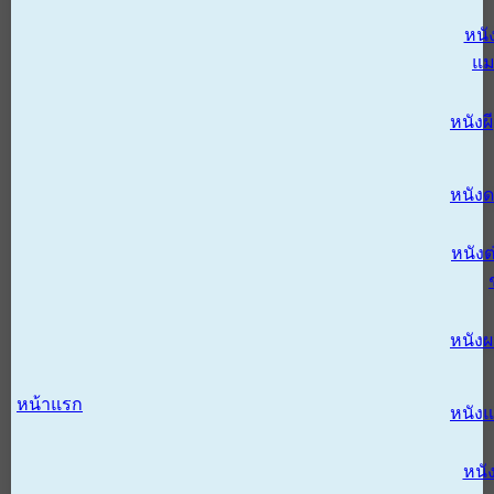
หนั
แม
หนังผี
หนังด
หนังต
หนัง
หน้าแรก
หนัง
หนั