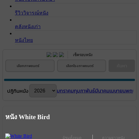
รีวิววิจารณ์หนัง
คลังหนังเก่า
หนังไทย
เช็ครอบหนัง
ค้นหา
เลือกภาพยนตร์
เลือกโรงภาพยนตร์
มกราคม
กุมภาพันธ์
มีนาคม
เมษายน
พฤษภ
ปฎิทินหนัง
หนัง White Bird
ผู้ชมทั้งหมด
ความยาวหนัง