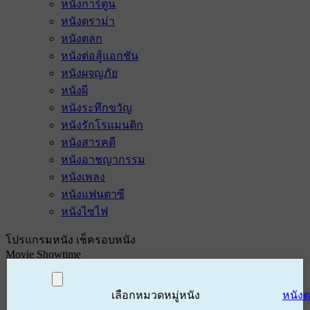
หนังการ์ตูน
หนังดราม่า
หนังตลก
หนังต่อสู้แอกชัน
หนังผจญภัย
หนังผี
หนังระทึกขวัญ
หนังรักโรแมนติก
หนังสารคดี
หนังอาชญากรรม
หนังเพลง
หนังแฟนตาซี
หนังไซไฟ
โปรแกรมหนัง เช็ครอบหนัง
Movie Showtime
เลือกหมวดหมู่หนัง
หนัง