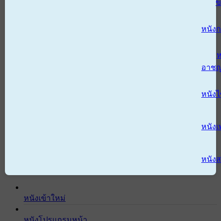
ข
หนังก
ห
อาช
หนัง
หนังเ
หนังส
หนังเข้าใหม่
หนังโปรแกรมหน้า