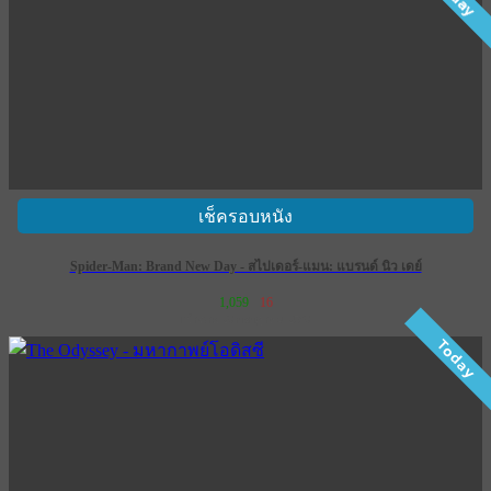
เช็ครอบหนัง
Spider-Man: Brand New Day - สไปเดอร์-แมน: แบรนด์ นิว เดย์
1,059
16
เข้าฉาย 29 กรกฎาคม 2569
Today