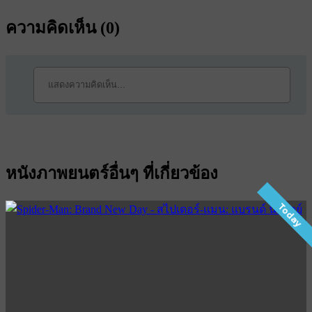
ความคิดเห็น (
0
)
หนังภาพยนตร์อื่นๆ ที่เกี่ยวข้อง
Today