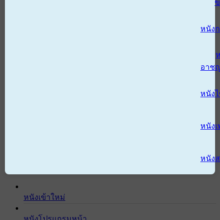
ข
หนังก
ห
อาช
หนัง
หนังเ
หนังส
หนังเข้าใหม่
หนังโปรแกรมหน้า