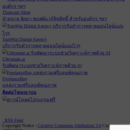
Thaiware Shop
จำหน่าย จัดหา ซอฟต์แวร์ลิขสิทธิ์ สำหรับองค์กร ฯลฯ
TumWai Digital Agency
บริการรับทำการตลาดออนไลน์แบบไวๆ
Ultromate.ai
รับพัฒนาระบบช่วยวิเคราะห์ภาพด้วย AI
FreelanceBay
แหล่งรวมฟรีแลนซ์คุณภาพ
ติดต่อโฆษณาบน
ตั้งค่าความเป็นส่วนตัว
นโยบายความเป็นส่วนตัว
นโยบาย
คุกกี้
RSS Feed
Copyright Notice :
Creative Commons Attribution 3.0
Copyright