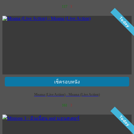
117
3
เข้าฉาย 16 กรกฎาคม 2569
Today
เช็ครอบหนัง
Moana (Live Action) - Moana (Live Action)
161
3
เข้าฉาย 9 กรกฎาคม 2569
Today