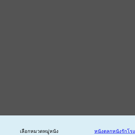
เลือกหมวดหมู่หนัง
หนังตลก
หนังรักโร