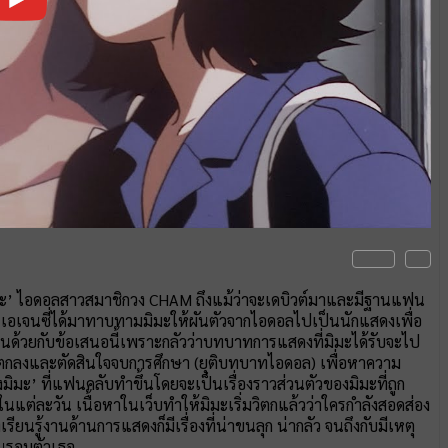
ิมะ’ ไอดอลสาวสมาชิกวง CHAM ถึงแม้ว่าจะเดบิวต์มาและมีฐานแฟน
ไว้ เอเจนซี่ได้มาทาบทามมิมะให้ผันตัวจากไอดอลไปเป็นนักแสดงเพื่อ
่เห็นด้วยกับข้อเสนอนี้เพราะกลัวว่าบทบาทการแสดงที่มิมะได้รับจะไป
ตกลงและตัดสินใจจบการศึกษา (ยุติบทบาทไอดอล) เพื่อหาความ
มิมะ’ ที่แฟนคลับทำขึ้นโดยจะเป็นเรื่องราวส่วนตัวของมิมะที่ถูก
ในแต่ละวัน เนื้อหาในเว็บทำให้มิมะเริ่มวิตกแล้วว่าใครกำลังสอดส่อง
รียนรู้งานด้านการแสดงก็มีเรื่องที่น่าขนลุก น่ากลัว จนถึงกับมีเหตุ
ึ้นรอบตัวเธอ