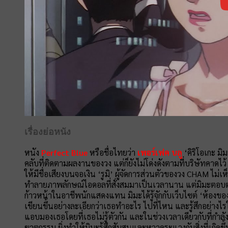
เรื่องย่อหนัง
หนัง
Perfect Blue
หรือชื่อไทยว่า
เพอร์เฟค บลู
‘คิริโอเกะ ม
คลับที่ติดตามผลงานของวง แต่ก็ยังไม่โด่งดังตามที่บริษัทคาด
ให้มีชื่อเสียงบนจอเงิน ‘รูมิ’ ผู้จัดการส่วนตัวของวง CHAM ไม
ทำลายภาพลักษณ์ไอดอลที่สั่งสมมาเป็นเวลานาน แต่มิมะตอบ
ก้าวหน้าในอาชีพนักแสดงแทน มิมะได้รู้จักกับเว็บไซต์ ‘ห้องของ
เขียนขึ้นอย่างละเอียกว่าเธอทำอะไร ไปที่ไหน และรู้สึกอย่างไร
แอบมองเธอโดยที่เธอไม่รู้ตัวกัน และในช่วงเวลาเดียวกับที่กำลังเ
ฆาตกรรม ยิ่งทำให้มิมะรู้สึกสับสนและหวาดระแวงกับสิ่งที่เกิดข