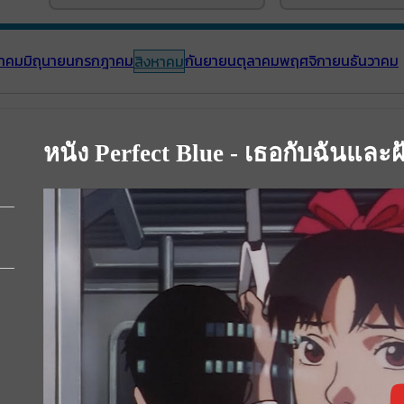
าคม
มิถุนายน
กรกฎาคม
กันยายน
ตุลาคม
พฤศจิกายน
ธันวาคม
สิงหาคม
หนัง Perfect Blue - เธอกับฉันและ