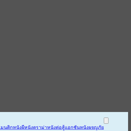
แมนติก
หนังผี
หนังดราม่า
หนังต่อสู้แอกชัน
หนังผจญภัย