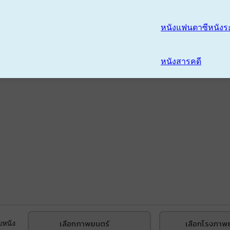
หนังแฟนตาซี
หนังร
หนังสารคดี
เลือกภาพยนตร์
เลือกโรงภาพ
บหนัง