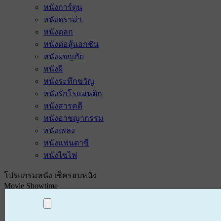
หนังการ์ตูน
หนังดราม่า
หนังตลก
หนังต่อสู้แอกชัน
หนังผจญภัย
หนังผี
หนังระทึกขวัญ
หนังรักโรแมนติก
หนังสารคดี
หนังอาชญากรรม
หนังเพลง
หนังแฟนตาซี
หนังไซไฟ
โปรแกรมหนัง เช็ครอบหนัง
Movie Showtime