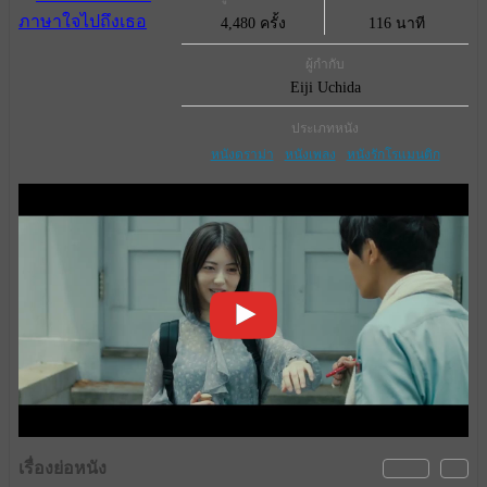
4,480 ครั้ง
116 นาที
ผู้กำกับ
Eiji Uchida
ประเภทหนัง
หนังดราม่า
หนังเพลง
หนังรักโรแมนติก
เรื่องย่อหนัง