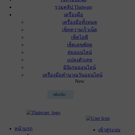
รวมคลิป Thaiware
เครื่องมือ
เครื่องมือทั้งหมด
เช็คความเร็วเน็ต
เช็คไอพี
เช็คเลขพัสดุ
สุ่มออนไลน์
แปลงตัวเลข
มินิเกมออนไลน์
เครื่องมือคำนวณวันออนไลน์
New
เพิ่มเติม
หน้าแรก
เข้าสู่ระบบ