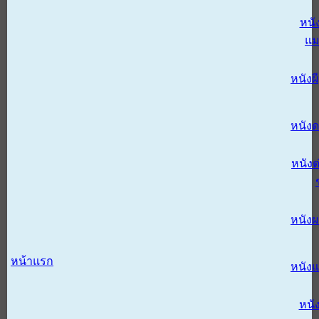
หนั
แม
หนังผี
หนังด
หนังต
หนัง
หน้าแรก
หนัง
หนั