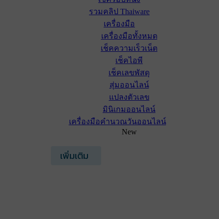
รวมคลิป Thaiware
เครื่องมือ
เครื่องมือทั้งหมด
เช็คความเร็วเน็ต
เช็คไอพี
เช็คเลขพัสดุ
สุ่มออนไลน์
แปลงตัวเลข
มินิเกมออนไลน์
เครื่องมือคำนวณวันออนไลน์
New
เพิ่มเติม