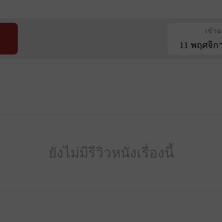
เข้า
11 พฤศจิก
ยังไม่มีรีวิวหนังเรื่องนี้