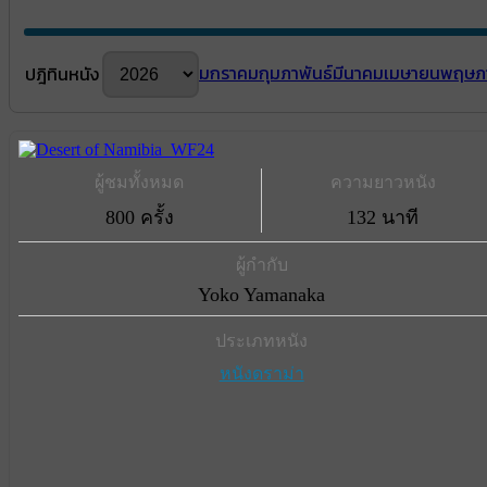
มกราคม
กุมภาพันธ์
มีนาคม
เมษายน
พฤษภ
ปฎิทินหนัง
ผู้ชมทั้งหมด
ความยาวหนัง
800 ครั้ง
132 นาที
ผู้กำกับ
Yoko Yamanaka
ประเภทหนัง
หนังดราม่า