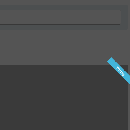
Today