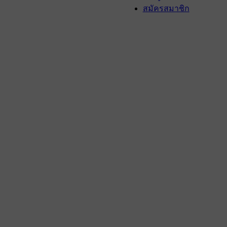
สมัครสมาชิก