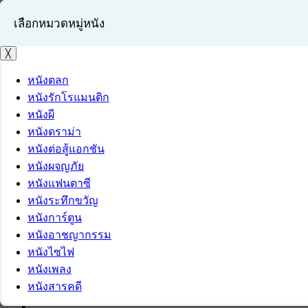
เลือกหมวดหมู่หนัง
╳
หนังตลก
หนังรักโรแมนติก
เข้าสู่ระบบ
หนังผี
สมัครสมาชิก
หนังดราม่า
หนังต่อสู้แอกชัน
หนังผจญภัย
หนังแฟนตาซี
หนังระทึกขวัญ
หนังการ์ตูน
หนังอาชญากรรม
หนังไซไฟ
หนังเพลง
หนังสารคดี