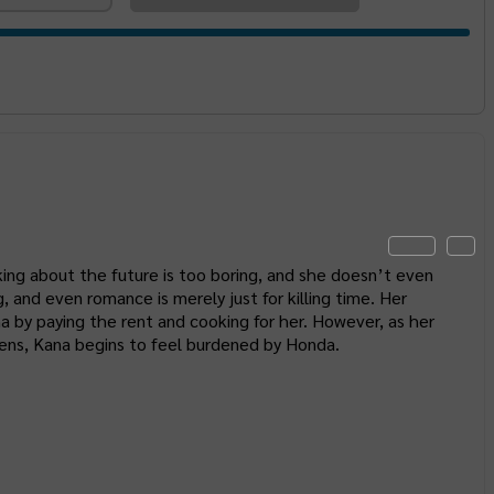
king about the future is too boring, and she doesn’t even
, and even romance is merely just for killing time. Her
a by paying the rent and cooking for her. However, as her
pens, Kana begins to feel burdened by Honda.