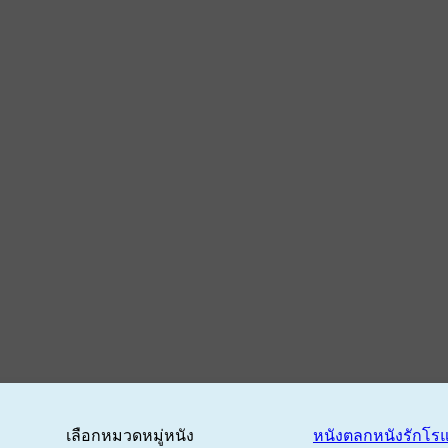
เลือกหมวดหมู่หนัง
หนังตลก
หนังรักโร