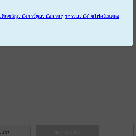
ะทึกขวัญ
หนังการ์ตูน
หนังอาชญากรรม
หนังไซไฟ
หนังเพลง
ยนตร์
ค้นหารอบหนัง