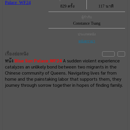
829 ครั้ง
117 นาที
ผู้กำกับ
Constance Tsang
ประเภทหนัง
หนังดราม่า
เรื่องย่อหนัง
หนัง
Blue Sun Palace_WF24
A sudden violent experience
catalyzes an unlikely bond between two migrants in the
Chinese community of Queens. Navigating lives far from
home and the painstaking labor that supports them, they
journey through sorrow together in hopes of finding family.