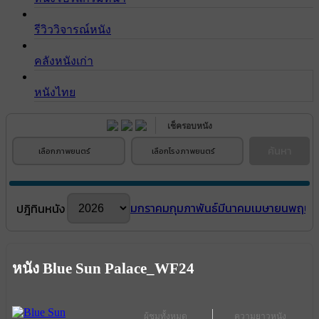
รีวิววิจารณ์หนัง
คลังหนังเก่า
หนังไทย
เช็ครอบหนัง
ค้นหา
เลือกภาพยนตร์
เลือกโรงภาพยนตร์
มกราคม
กุมภาพันธ์
มีนาคม
เมษายน
พฤษภ
ปฎิทินหนัง
หนัง Blue Sun Palace_WF24
ผู้ชมทั้งหมด
ความยาวหนัง