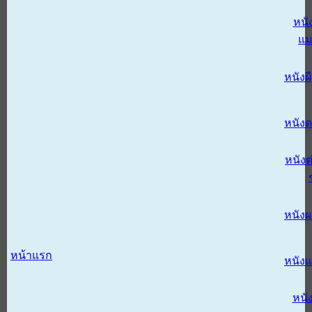
หนั
แม
หนังผี
หนังด
หนังต
หนัง
หน้าแรก
หนัง
หนั