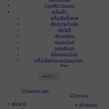
รวมคลิป Thaiware
เครื่องมือ
เครื่องมือทั้งหมด
เช็คความเร็วเน็ต
เช็คไอพี
เช็คเลขพัสดุ
สุ่มออนไลน์
แปลงตัวเลข
มินิเกมออนไลน์
เครื่องมือคำนวณวันออนไลน์
New
เพิ่มเติม
หน้าแรก
เข้าสู่ระบบ