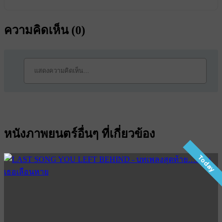
ความคิดเห็น (
0
)
หนังภาพยนตร์อื่นๆ ที่เกี่ยวข้อง
Today