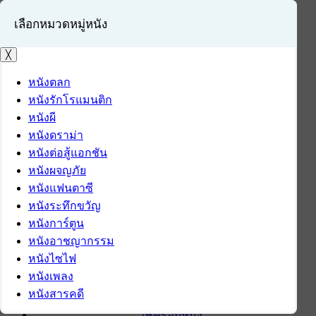
เลือกหมวดหมู่หนัง
╳
หนังตลก
หนังรักโรแมนติก
เข้าสู่ระบบ
หนังผี
สมัครสมาชิก
หนังดราม่า
หนังต่อสู้แอกชัน
หน้าแรก
หนังผจญภัย
ดาวน์โหลด
หนังแฟนตาซี
ดาวน์โหลดซอฟต์แวร์
หนังระทึกขวัญ
ซอฟต์แวร์
หนังการ์ตูน
แอปพลิเคชันบนมือถือ
หนังอาชญากรรม
ข่าวไอที
หนังไซไฟ
รีวิว
หนังเพลง
ทิปส์ไอที
หนังสารคดี
สินค้าไอที
เช็ครอบหนัง