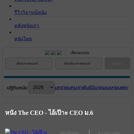
รีวิววิจารณ์หนัง
คลังหนังเก่า
หนังไทย
เช็ครอบหนัง
ค้นหา
เลือกภาพยนตร์
เลือกโรงภาพยนตร์
มกราคม
กุมภาพันธ์
มีนาคม
เมษายน
พฤษภ
ปฎิทินหนัง
หนัง The CEO - ไอ้เป๊าะ CEO ม.6
ผู้ชมทั้งหมด
ความยาวหนัง