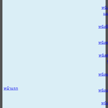
หนั
แม
หนังผี
หนังด
หนังต
หนัง
หน้าแรก
หนัง
หนั