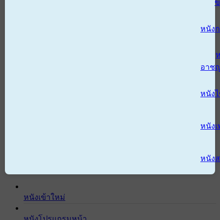
ข
หนังก
ห
อาช
หนัง
หนังเ
หนังส
หนังเข้าใหม่
หนังโปรแกรมหน้า