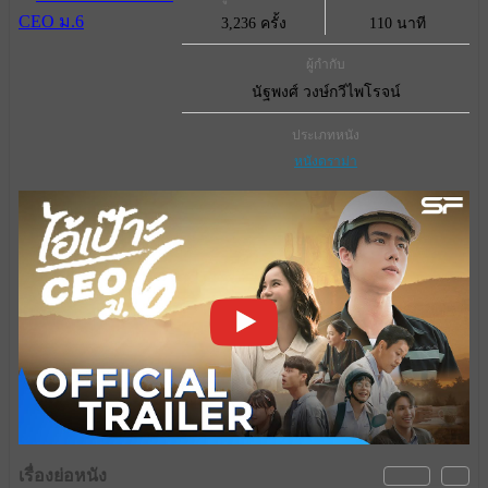
3,236 ครั้ง
110 นาที
ผู้กำกับ
นัฐพงศ์ วงษ์กวีไพโรจน์
ประเภทหนัง
หนังดราม่า
เรื่องย่อหนัง