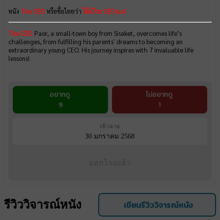
หนัง
The CEO
หรือชื่อไทยว่า
ไอ้เป๊าะ CEO ม.6
The CEO
Paor, a small-town boy from Sisaket, overcomes life’s
challenges, from fulfilling his parents' dreams to becoming an
extraordinary young CEO. His journey inspires with 7 invaluable life
lessons!
อยากดู
ไม่อยากดู
9
1
เข้าฉาย
30 มกราคม 2568
ออกโรงแล้ว
รีวิววิจารณ์หนัง
เขียนรีวิววิจารณ์หนัง