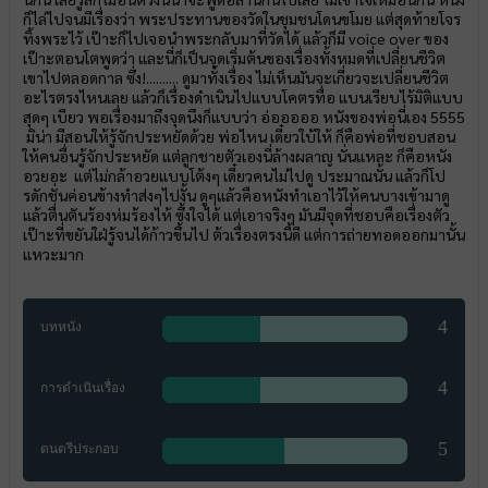
ก็ไล่ไปจนมีเรื่องว่า พระประทานของวัดในชุมชนโดนขโมย แต่สุดท้ายโจร
ทิ้งพระไว้ เป๊าะก็ไปเจอนำพระกลับมาที่วัดได้ แล้วก็มี voice over ของ
เป๊าะตอนโตพูดว่า และนี่ก็เป็นจุดเริ่มต้นของเรื่องทั้งหมดที่เปลี่ยนชีวิต
เขาไปตลอดกาล ซึ่ง!.......... ดูมาทั้งเรื่อง ไม่เห็นมันจะเกี่ยวจะเปลี่ยนชีวิต
อะไรตรงไหนเลย แล้วก็เรื่องดำเนินไปแบบโคตรทื่อ แบนเรียบไร้มิติแบบ
สุดๆ เบียว พอเรื่องมาถึงจุดนึงก็แบบว่า อ่อออออ หนังของพ่อนี่เอง 5555
มิน่า มีสอนให้รู้จักประหยัดด้วย พ่อไหน เดี๋ยวใบ้ให้ ก็คือพ่อที่ชอบสอน
ให้คนอื่นรู้จักประหยัด แต่ลูกชายตัวเองนี่ล้างผลาญ นั่นแหละ ก็คือหนัง
อวยอะ แต่ไม่กล้าอวยแบบโต้งๆ เดี๋ยวคนไม่ไปดู ประมาณนั้น แล้วก็โป
รดักชั่นค่อนข้างทำส่งๆไปงั้น ดูๆแล้วคือหนังทำเอาไว้ให้คนบางเข้ามาดู
แล้วตื่นตันร้องห่มร้องไห้ ซึ้งใจได้ แต่เอาจริงๆ มันมีจุดที่ชอบคือเรื่องตัว
เป๊าะที่ขยันใฝ่รู้จนได้ก้าวขึ้นไป ต้วเรื่องตรงนี้ดี แต่การถ่ายทอดออกมานั้น
แหวะมาก
4
บทหนัง
4
การดำเนินเรื่อง
5
ดนตรีประกอบ