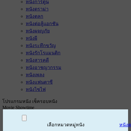
หนังการ์ตูน
หนังดราม่า
หนังตลก
หนังต่อสู้แอกชัน
หนังผจญภัย
หนังผี
หนังระทึกขวัญ
หนังรักโรแมนติก
หนังสารคดี
หนังอาชญากรรม
หนังเพลง
หนังแฟนตาซี
หนังไซไฟ
โปรแกรมหนัง เช็ครอบหนัง
Movie Showtime
เลือกหมวดหมู่หนัง
หนัง