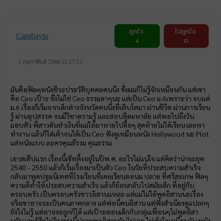
ถูกใจ
ไม่ถูกใจ
Carabayto
4
0
5 กุมภาพันธ์ 2568 22:17:13
มันคือฟิลๆหนังชีวะประวัติบุคคลคนนึง ซึ่งผมก็ไม่รู้จักเหมือนกัน แต่เขา
คือ Ceo เป๊าะ ซึ่งไม่ใช่ Ceo ธรรมดาๆนะ แต่เป็น Ceo ม.6เพราะว่า จบแค่
ม.6 เรื่องก็เริ่มจากเด็กต่างจังหวัดคนนึงที่เติบโตมา ผ่านชีวิต ผ่านการเรียน
รู้ ผ่านอุปสรรค จนมีวิชาความรู้ และสอบติดมหาลัย แต่พอไปถึงวัน
มอบตัว พี่สาวดันทำเงินที่แม่ให้มาหายไปดื้อๆ สุดท้ายไม่ได้เรียน เลยหา
ทำงาน แล้วก็ไต่เต้าจนได้เป็น Ceo ฟังดูเหมือนหนัง Hollywood นะ Plot
แต่หนังแบบ ละครคุณธ๊รรม คุณธรรม
เอาสเต๊ปแรก เรื่องนี้เซ็ทติ้งอยู่ในปีพ.ศ. อะไรไม่แน่ใจ แต่คิดว่าน่าจะยุค
2540 - 2550 แล้วก็เริ่มเรื่องมาเป็นตัว Ceo ในวัยที่ประสบความสำเร็จ
กลับมาพูดปฐมนิเทศที่โรงเรียนที่เคยเรียนตอนม.ปลาย ที่ศรีสะเกษ ฟิลๆ
ความดีทำให้ประสบความสำเร็จ แล้วก็ย้อนกลับไปสมัยเด็ก ที่อยู่กับ
ครอบครัว เป็นครอบครัวชาวอิสานแหละ แต่แม่ไม่ได้พูดอิสานนะเรื่อง
จริงเขาอาจจะเป็นคนภาคกลาง แต่พ่อนี่คนอิสาน แต่ฟังสำเนียงดูแปลกๆ
ยังไงไม่รู้ แต่อาจจะถูกก็ได้ แต่เป๊าะตอนเด็กกับกลุ่มเพื่อนๆไม่พูดอิสา
นกัน เลยรู้สึกไม่อินตรงนี้น่าจะพูดอิสานกันไปเลย ไม่เข้าใจเหมือนกัน หนัง