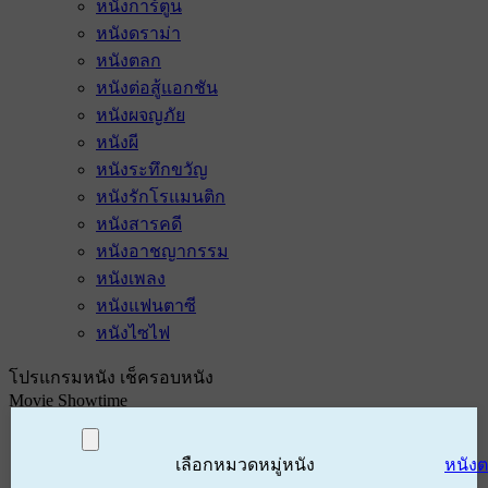
หนังการ์ตูน
หนังดราม่า
หนังตลก
หนังต่อสู้แอกชัน
หนังผจญภัย
หนังผี
หนังระทึกขวัญ
หนังรักโรแมนติก
หนังสารคดี
หนังอาชญากรรม
หนังเพลง
หนังแฟนตาซี
หนังไซไฟ
โปรแกรมหนัง เช็ครอบหนัง
Movie Showtime
เลือกหมวดหมู่หนัง
หนัง