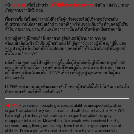
หนัง
HI-FIVE
หรือชื่อไทยว่า
ไฮ-ไฟว์ โครตพลังคนอัปเกรด
กำเนิด "HI-FIVE" และ
ภัยคุกคามจากลัทธิมรณะ
เรื่องราวเริ่มต้นขึ้นอย่างคาดไม่ถึง เมื่อจู่ๆ ร่างของอดีตผู้บริจาคอวัยวะกลับ
อันตรธานหายไปกลายเป็นเถ้าถ่านกลางดึก ทว่าในขณะเดียวกัน ห้าบุคคลผู้ได้รับ
หัวใจ, กระจกตา, ปอด, ตับ และไตจากร่างนั้น กลับได้รับพลังเหนือธรรมชาติ!
จากหญิงสาวผู้มี พละกำลังมหาศาล สู่ฮิปสเตอร์ผู้สามารถ ควบคุม
คลื่นแม่เหล็กไฟฟ้า นักเขียนผู้ ระเบิดลม ได้ ผู้จัดการโรงงานผู้ เยียวยาผู้อื่น และ
หญิงสาวผู้มี พลังเร้นลับที่ยังไม่เปิดเผย บุคคลทั้งห้าได้รวมตัวกันก่อตั้งทีมซูเปอร์
ฮีโร่ในนาม "HI-FIVE"
แต่แล้ว ภัยคุกคามครั้งใหญ่ก็ปรากฏขึ้น เมื่อผู้นำลัทธิคลั่งผู้ได้รับการปลูกถ่ายตับ
อ่อน กลับได้รับพลังในการ ดูดซับพลังชีวิตของผู้อื่น เขามีความปรารถนาอันแรง
กล้าที่จะช่วงชิงพลังของทีม HI-FIVE เพื่อก้าวขึ้นสู่จุดสูงสุดแห่งการเป็นผู้ทรง
อำนาจทุกสิ่ง!
HI-FIVE จะสามารถหยุดยั้งแผนการชั่วร้ายของผู้นำลัทธินี้ได้หรือไม่? และพลังเร้น
ลับของสมาชิกคนที่ห้าคืออะไรกันแน่?
HI-FIVE
Five random people get special abilities unexpectedly, after
organ transplant! They form a team and call themselves the ‘HI-FIVE’!
Late night, the body that underwent organ transplant surgery
disappears into ashes. Meanwhile, five people who received hearts,
corneas, lungs, livers, and kidneys from the donor gain supernatural
abilities. From a girl with great strength to a hipster who controls