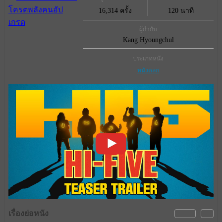
16,314 ครั้ง
120 นาที
ผู้กำกับ
Kang Hyoungchul
ประเภทหนัง
หนังตลก
เรื่องย่อหนัง