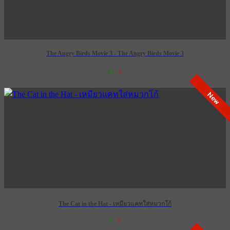
The Angry Birds Movie 3 - The Angry Birds Movie 3
14
0
เข้าฉาย 24 ธันวาคม 2569
New
The Cat in the Hat - เหมียวแคทใส่หมวกโก้
8
0
เข้าฉาย 5 พฤศจิกายน 2569