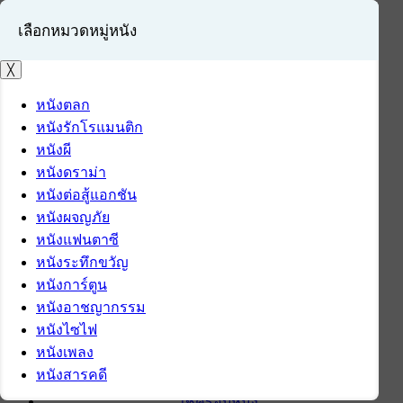
เลือกหมวดหมู่หนัง
╳
หนังตลก
หนังรักโรแมนติก
เข้าสู่ระบบ
หนังผี
สมัครสมาชิก
หนังดราม่า
หนังต่อสู้แอกชัน
หน้าแรก
หนังผจญภัย
ดาวน์โหลด
หนังแฟนตาซี
ดาวน์โหลดซอฟต์แวร์
หนังระทึกขวัญ
ซอฟต์แวร์
หนังการ์ตูน
แอปพลิเคชันบนมือถือ
หนังอาชญากรรม
ข่าวไอที
หนังไซไฟ
รีวิว
หนังเพลง
ทิปส์ไอที
หนังสารคดี
สินค้าไอที
เช็ครอบหนัง