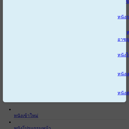
ข
หนังก
ห
อาช
หนัง
หนังเ
หนังส
หนังเข้าใหม่
หนังโปรแกรมหน้า