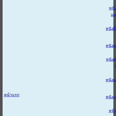
หนั
แม
หนังผี
หนังด
หนังต
หนัง
หน้าแรก
หนัง
หนั