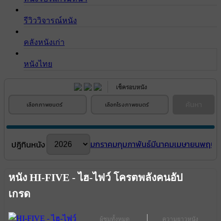
รีวิววิจารณ์หนัง
คลังหนังเก่า
หนังไทย
เช็ครอบหนัง
ค้นหา
เลือกภาพยนตร์
เลือกโรงภาพยนตร์
มกราคม
กุมภาพันธ์
มีนาคม
เมษายน
พฤษภ
ปฎิทินหนัง
หนัง HI-FIVE - ไฮ-ไฟว์ โครตพลังคนอัป
เกรด
ผู้ชมทั้งหมด
ความยาวหนัง