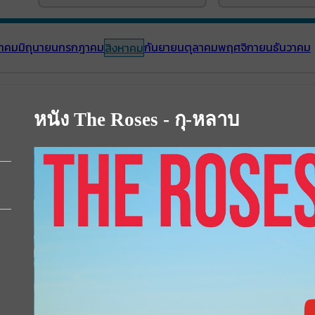
าคม
มิถุนายน
กรกฎาคม
กันยายน
ตุลาคม
พฤศจิกายน
ธันวาคม
สิงหาคม
หนัง The Roses - กุ-หลาบ