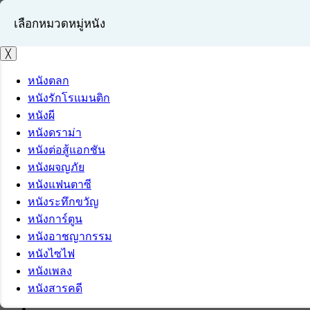
เลือกหมวดหมู่หนัง
╳
หนังตลก
หนังรักโรแมนติก
เข้าสู่ระบบ
หนังผี
สมัครสมาชิก
หนังดราม่า
หนังต่อสู้แอกชัน
หนังผจญภัย
หนังแฟนตาซี
หนังระทึกขวัญ
หนังการ์ตูน
หนังอาชญากรรม
หนังไซไฟ
หนังเพลง
หนังสารคดี