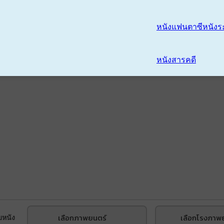
หนังแฟนตาซี
หนังร
หนังสารคดี
เลือกภาพยนตร์
เลือกโรงภาพ
บหนัง