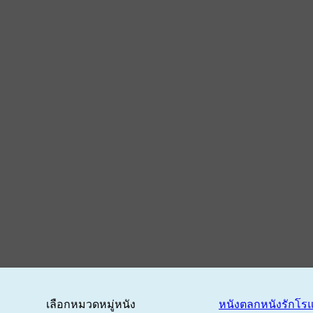
เลือกหมวดหมู่หนัง
หนังตลก
หนังรักโร