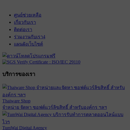
ศูนย์ช่วยเหลือ
เกี่ยวกับเรา
ติดต่อเรา
ร่วมงานกับเรา
4
แผนผังเว็บไซต์
บริการของเรา
Thaiware Shop
จำหน่าย จัดหา ซอฟต์แวร์ลิขสิทธิ์ สำหรับองค์กร ฯลฯ
TumWai Digital Agency