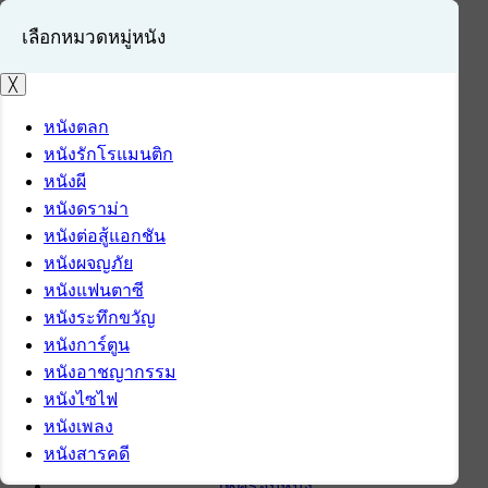
เลือกหมวดหมู่หนัง
╳
หนังตลก
หนังรักโรแมนติก
เข้าสู่ระบบ
หนังผี
สมัครสมาชิก
หนังดราม่า
หนังต่อสู้แอกชัน
หน้าแรก
หนังผจญภัย
ดาวน์โหลด
หนังแฟนตาซี
ดาวน์โหลดซอฟต์แวร์
หนังระทึกขวัญ
ซอฟต์แวร์
หนังการ์ตูน
แอปพลิเคชันบนมือถือ
หนังอาชญากรรม
ข่าวไอที
หนังไซไฟ
รีวิว
หนังเพลง
ทิปส์ไอที
หนังสารคดี
สินค้าไอที
เช็ครอบหนัง