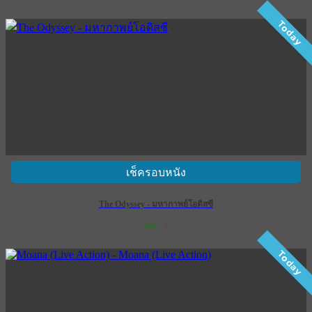
เข้าฉาย 29 กรกฎาคม 2569
Today
เช็ครอบหนัง
The Odyssey - มหากาพย์โอดิสซี
115
3
เข้าฉาย 16 กรกฎาคม 2569
Today