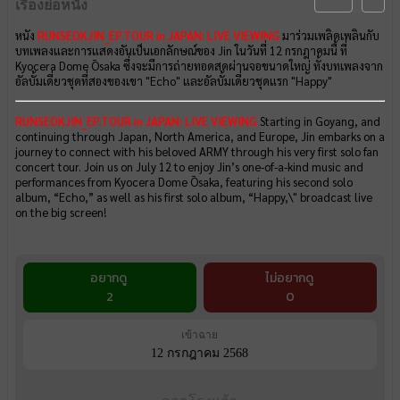
เรื่องย่อหนัง
หนัง
RUNSEOKJIN_EP.TOUR in JAPAN: LIVE VIEWING
มาร่วมเพลิดเพลินกับ
บทเพลงและการแสดงอันเป็นเอกลักษณ์ของ Jin ในวันที่ 12 กรกฎาคมนี้ ที่
Kyocera Dome Ōsaka ซึ่งจะมีการถ่ายทอดสดผ่านจอขนาดใหญ่ ทั้งบทเพลงจาก
อัลบั้มเดี่ยวชุดที่สองของเขา "Echo" และอัลบั้มเดี่ยวชุดแรก "Happy"
RUNSEOKJIN_EP.TOUR in JAPAN: LIVE VIEWING
Starting in Goyang, and
continuing through Japan, North America, and Europe, Jin embarks on a
journey to connect with his beloved ARMY through his very first solo fan
concert tour. Join us on July 12 to enjoy Jin’s one-of-a-kind music and
performances from Kyocera Dome Ōsaka, featuring his second solo
album, “Echo,” as well as his first solo album, “Happy,\" broadcast live
on the big screen!
อยากดู
ไม่อยากดู
2
0
เข้าฉาย
12 กรกฎาคม 2568