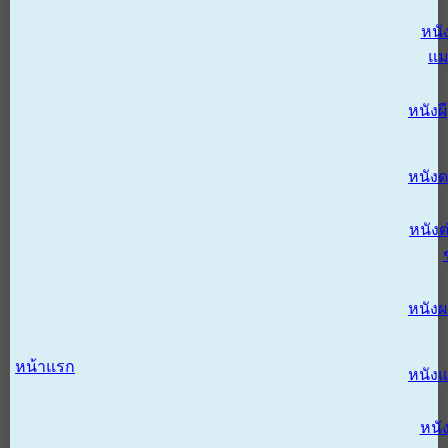
หนั
แม
หนังผี
หนังด
หนังต
หนัง
หน้าแรก
หนัง
หนั