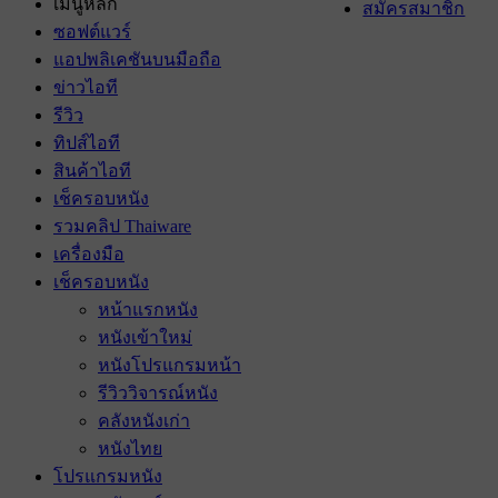
เมนูหลัก
สมัครสมาชิก
ซอฟต์แวร์
แอปพลิเคชันบนมือถือ
ข่าวไอที
รีวิว
ทิปส์ไอที
สินค้าไอที
เช็ครอบหนัง
รวมคลิป Thaiware
เครื่องมือ
เช็ครอบหนัง
หน้าแรกหนัง
หนังเข้าใหม่
หนังโปรแกรมหน้า
รีวิววิจารณ์หนัง
คลังหนังเก่า
หนังไทย
โปรแกรมหนัง