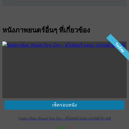
หนังภาพยนตร์อื่นๆ ที่เกี่ยวข้อง
Today
เช็ครอบหนัง
Spider-Man: Brand New Day - สไปเดอร์-แมน: แบรนด์ นิว เดย์
1,047
16