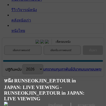
รีวิววิจารณ์หนัง
คลังหนังเก่า
หนังไทย
เช็ครอบหนัง
ค้นหา
เลือกภาพยนตร์
เลือกโรงภาพยนตร์
มกราคม
กุมภาพันธ์
มีนาคม
เมษายน
พฤษภ
ปฎิทินหนัง
หนัง RUNSEOKJIN_EP.TOUR in
JAPAN: LIVE VIEWING -
RUNSEOKJIN_EP.TOUR in JAPAN:
LIVE VIEWING
ผู้ชมทั้งหมด
ความยาวหนัง