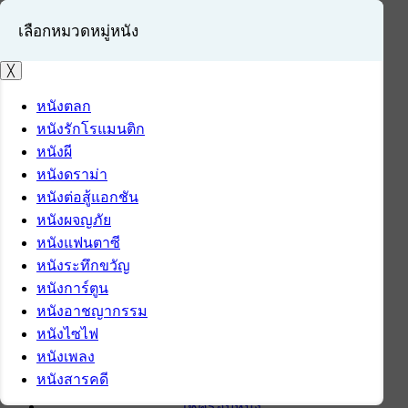
เลือกหมวดหมู่หนัง
╳
หนังตลก
หนังรักโรแมนติก
เข้าสู่ระบบ
หนังผี
สมัครสมาชิก
หนังดราม่า
หนังต่อสู้แอกชัน
หน้าแรก
หนังผจญภัย
ดาวน์โหลด
หนังแฟนตาซี
ดาวน์โหลดซอฟต์แวร์
หนังระทึกขวัญ
ซอฟต์แวร์
หนังการ์ตูน
แอปพลิเคชันบนมือถือ
หนังอาชญากรรม
ข่าวไอที
หนังไซไฟ
รีวิว
หนังเพลง
ทิปส์ไอที
หนังสารคดี
สินค้าไอที
เช็ครอบหนัง