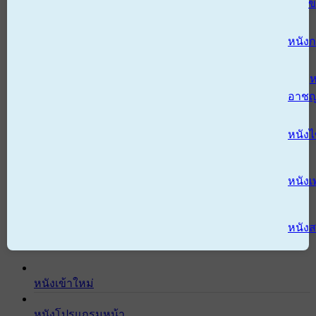
ข
หนังก
ห
อาช
หนัง
หนังเ
หนังส
หนังเข้าใหม่
หนังโปรแกรมหน้า