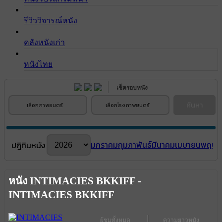
รีวิววิจารณ์หนัง
คลังหนังเก่า
หนังไทย
เช็ครอบหนัง
ค้นหา
เลือกภาพยนตร์
เลือกโรงภาพยนตร์
มกราคม
กุมภาพันธ์
มีนาคม
เมษายน
พฤษภ
ปฎิทินหนัง
หนัง INTIMACIES BKKIFF -
INTIMACIES BKKIFF
ผู้ชมทั้งหมด
ความยาวหนัง