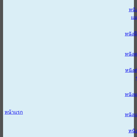
หนั
แม
หนังผี
หนังด
หนังต
หนัง
หน้าแรก
หนัง
หนั