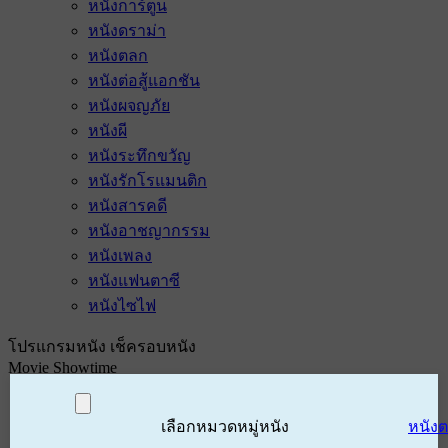
หนังการ์ตูน
หนังดราม่า
หนังตลก
หนังต่อสู้แอกชัน
หนังผจญภัย
หนังผี
หนังระทึกขวัญ
หนังรักโรแมนติก
หนังสารคดี
หนังอาชญากรรม
หนังเพลง
หนังแฟนตาซี
หนังไซไฟ
โปรแกรมหนัง เช็ครอบหนัง
Movie Showtime
เลือกหมวดหมู่หนัง
หนัง