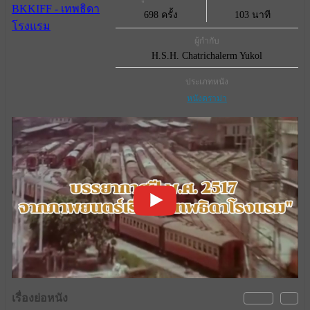
698 ครั้ง
103 นาที
ผู้กำกับ
H.S.H. Chatrichalerm Yukol
ประเภทหนัง
หนังดราม่า
เรื่องย่อหนัง