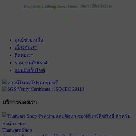
Everybody's Talking About Jamie - เริ่ดกว่านี้ก็เจมี่แล้วค่ะ
34
2
เข้าฉาย 28 กุมภาพันธ์ 2574
ศูนย์ช่วยเหลือ
เกี่ยวกับเรา
ติดต่อเรา
ร่วมงานกับเรา
4
แผนผังเว็บไซต์
บริการของเรา
Thaiware Shop