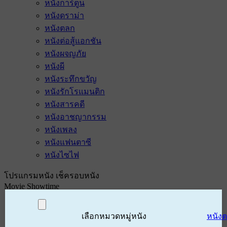
หนังการ์ตูน
หนังดราม่า
หนังตลก
หนังต่อสู้แอกชัน
หนังผจญภัย
หนังผี
หนังระทึกขวัญ
หนังรักโรแมนติก
หนังสารคดี
หนังอาชญากรรม
หนังเพลง
หนังแฟนตาซี
หนังไซไฟ
โปรแกรมหนัง เช็ครอบหนัง
Movie Showtime
เลือกหมวดหมู่หนัง
หนัง