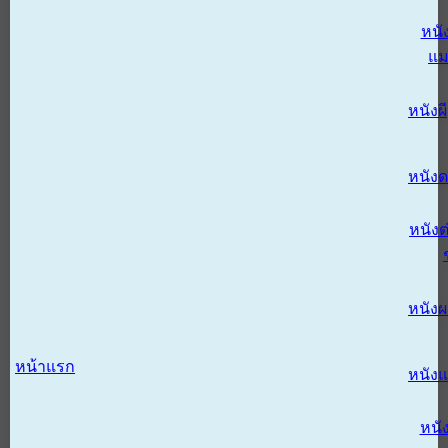
หนั
แม
หนังผี
หนังด
หนังต
หนัง
หน้าแรก
หนัง
หนั