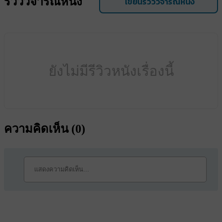
รีวิววิจารณ์หนัง
เขียนรีวิววิจารณ์หนัง
ยังไม่มีรีวิวหนังเรื่องนี้
ความคิดเห็น (
0
)