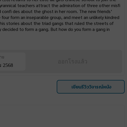
tyrannical teachers attract the admiration of three other misfi
 confi des about the ghost in her room. The new friends’
 four form an inseparable group, and meet an unlikely kindred
y his stories about the triad gangs that ruled the streets of
ey decided to form a gang. But how do you form a gang in
ฉาย
ออกโรงแล้ว
ม 2568
เขียนรีวิววิจารณ์หนัง