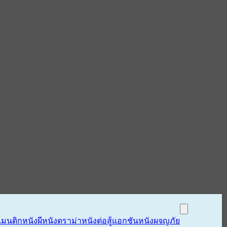
แมนติก
หนังผี
หนังดราม่า
หนังต่อสู้แอกชัน
หนังผจญภัย