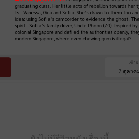
graduating class. Her little acts of rebellion towards her 
ts—Vanessa, Gina and Sofi a. She’s drawn to them too and
idea: using Sofi a’s camcorder to evidence the ghost. The
spirit—Sofi a’s family driver, Uncle Phoon (70). Inspired b
colonial Singapore and defi ed the authorities openly, th
modern Singapore, where even chewing gum is illegal?
เข้า
7 ตุลาค
ยังไม่มีรีวิวหนังเรื่องนี้