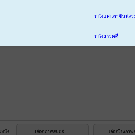
หนังแฟนตาซี
หนังร
หนังสารคดี
เลือกภาพยนตร์
เลือกโรงภาพ
บหนัง