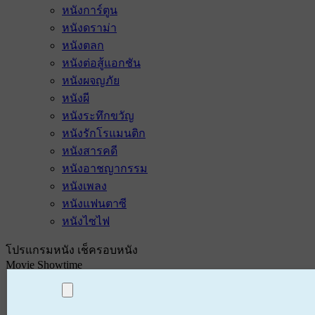
หนังการ์ตูน
หนังดราม่า
หนังตลก
หนังต่อสู้แอกชัน
หนังผจญภัย
หนังผี
หนังระทึกขวัญ
หนังรักโรแมนติก
หนังสารคดี
หนังอาชญากรรม
หนังเพลง
หนังแฟนตาซี
หนังไซไฟ
โปรแกรมหนัง เช็ครอบหนัง
Movie Showtime