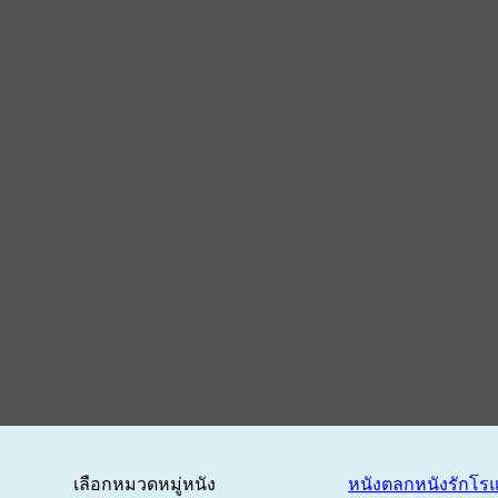
เลือกหมวดหมู่หนัง
หนังตลก
หนังรักโร