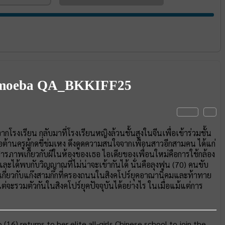
Amoeba QA_BKKIFF25
จากโรงเรียน กลับมาที่โรงเรียนหญิงล้วนชั้นสูงในจีนเพื่อเข้าร่วมชั้น
ต้านครูผู้กดขี่ข่มเหง ดึงดูดความสนใจจากเพื่อนสาวอีกสามคน ได้แก่
สารภาพเกี่ยวกับผีในห้องของเธอ ไอเดียของเพื่อนใหม่คือการใช้กล้อง
และได้พบกับวิญญาณที่ไม่น่าจะเข้ากันได้ นั่นคือลุงฟูน (70) คนขับ
กี่ยวกับแก๊งสามก๊กที่ครองถนนในสิงคโปร์ยุคอาณานิคมและท้าทาย
ต่จะรวมตัวกันในสิงคโปร์ยุคปัจจุบันได้อย่างไร ในเมื่อแม้แต่การ
16) returns to her elite all-girls Chinese school to join the