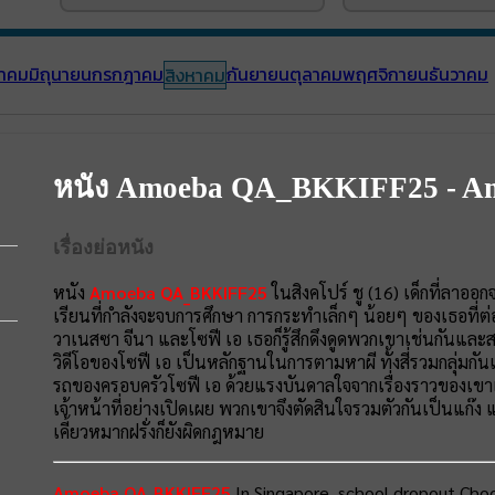
าคม
มิถุนายน
กรกฎาคม
กันยายน
ตุลาคม
พฤศจิกายน
ธันวาคม
สิงหาคม
หนัง Amoeba QA_BKKIFF25 - 
เรื่องย่อหนัง
หนัง
Amoeba QA_BKKIFF25
ในสิงคโปร์ ชู (16) เด็กที่ลาออก
เรียนที่กำลังจะจบการศึกษา การกระทำเล็กๆ น้อยๆ ของเธอที่ต่อ
วาเนสซา จีนา และโซฟี เอ เธอก็รู้สึกดึงดูดพวกเขาเช่นกันและ
วิดีโอของโซฟี เอ เป็นหลักฐานในการตามหาผี ทั้งสี่รวมกลุ่มกัน
รถของครอบครัวโซฟี เอ ด้วยแรงบันดาลใจจากเรื่องราวของเขาเ
เจ้าหน้าที่อย่างเปิดเผย พวกเขาจึงตัดสินใจรวมตัวกันเป็นแก๊ง แ
เคี้ยวหมากฝรั่งก็ยังผิดกฎหมาย
Amoeba QA_BKKIFF25
In Singapore, school dropout Choo (