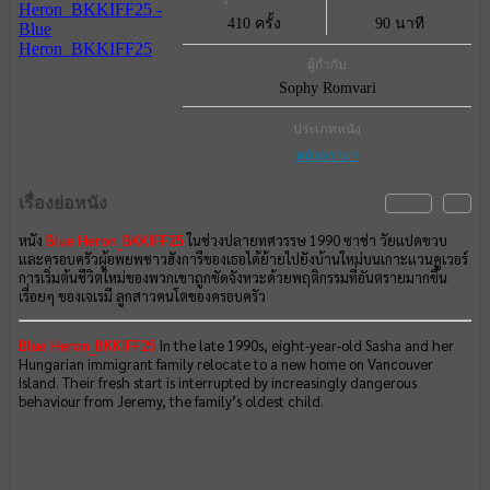
410 ครั้ง
90 นาที
ผู้กำกับ
Sophy Romvari
ประเภทหนัง
หนังดราม่า
เรื่องย่อหนัง
หนัง
Blue Heron_BKKIFF25
ในช่วงปลายทศวรรษ 1990 ซาช่า วัยแปดขวบ
และครอบครัวผู้อพยพชาวฮังการีของเธอได้ย้ายไปยังบ้านใหม่บนเกาะแวนคูเวอร์
การเริ่มต้นชีวิตใหม่ของพวกเขาถูกขัดจังหวะด้วยพฤติกรรมที่อันตรายมากขึ้น
เรื่อยๆ ของเจเรมี ลูกสาวคนโตของครอบครัว
Blue Heron_BKKIFF25
In the late 1990s, eight-year-old Sasha and her
Hungarian immigrant family relocate to a new home on Vancouver
Island. Their fresh start is interrupted by increasingly dangerous
behaviour from Jeremy, the family’s oldest child.