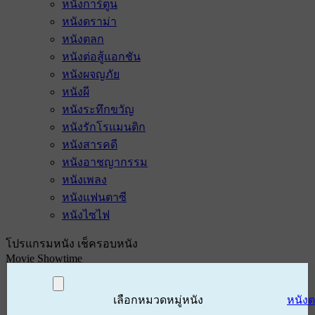
หนังการ์ตูน
หนังดราม่า
หนังตลก
หนังต่อสู้แอกชัน
หนังผจญภัย
หนังผี
หนังระทึกขวัญ
หนังรักโรแมนติก
หนังสารคดี
หนังอาชญากรรม
หนังเพลง
หนังแฟนตาซี
หนังไซไฟ
โปรแกรมหนัง เช็ครอบหนัง
Movie Showtime
เลือกหมวดหมู่หนัง
หนัง