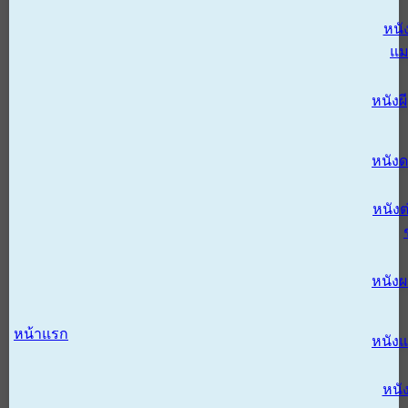
หนั
แม
หนังผี
หนังด
หนังต
หนัง
หน้าแรก
หนัง
หนั