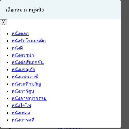
เลือกหมวดหมู่หนัง
╳
หนังตลก
หนังรักโรแมนติก
เข้าสู่ระบบ
หนังผี
สมัครสมาชิก
หนังดราม่า
หนังต่อสู้แอกชัน
หน้าแรก
หนังผจญภัย
ดาวน์โหลด
หนังแฟนตาซี
ดาวน์โหลดซอฟต์แวร์
หนังระทึกขวัญ
ซอฟต์แวร์
หนังการ์ตูน
แอปพลิเคชันบนมือถือ
หนังอาชญากรรม
ข่าวไอที
หนังไซไฟ
รีวิว
หนังเพลง
ทิปส์ไอที
หนังสารคดี
สินค้าไอที
เช็ครอบหนัง