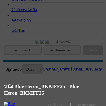
รีวิววิจารณ์หนัง
คลังหนังเก่า
หนังไทย
เช็ครอบหนัง
ค้นหา
เลือกภาพยนตร์
เลือกโรงภาพยนตร์
มกราคม
กุมภาพันธ์
มีนาคม
เมษายน
พฤษภ
ปฎิทินหนัง
หนัง Blue Heron_BKKIFF25 - Blue
Heron_BKKIFF25
ผู้ชมทั้งหมด
ความยาวหนัง