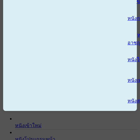
ข
หนังก
ห
อาช
หนัง
หนังเ
หนังส
หนังเข้าใหม่
หนังโปรแกรมหน้า