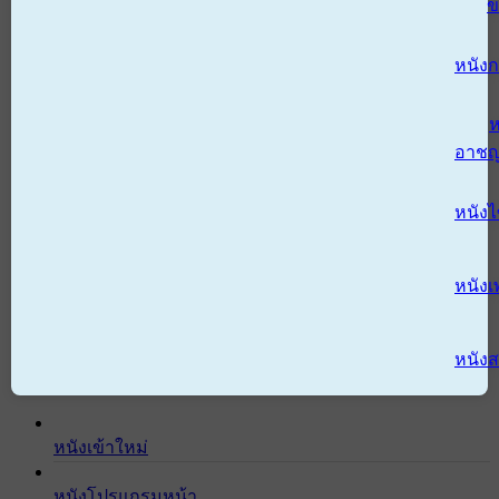
ข
หนังก
ห
อาช
หนัง
หนังเ
หนังส
หนังเข้าใหม่
หนังโปรแกรมหน้า