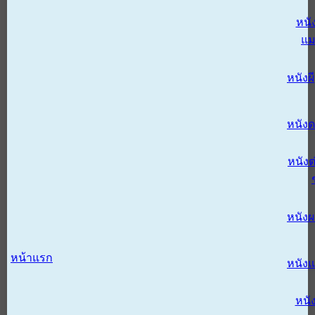
หนั
แม
หนังผี
หนังด
หนังต
หนัง
หน้าแรก
หนัง
หนั