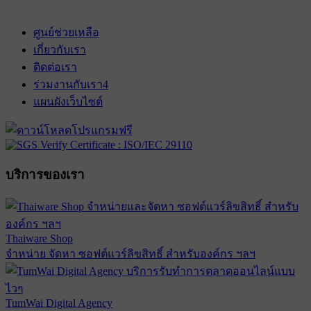
ศูนย์ช่วยเหลือ
เกี่ยวกับเรา
ติดต่อเรา
ร่วมงานกับเรา
4
แผนผังเว็บไซต์
บริการของเรา
Thaiware Shop
จำหน่าย จัดหา ซอฟต์แวร์ลิขสิทธิ์ สำหรับองค์กร ฯลฯ
TumWai Digital Agency