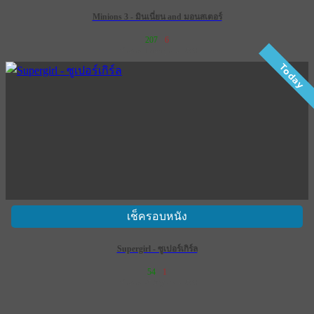
Minions 3 - มินเนี่ยน and มอนสเตอร์
207
6
เข้าฉาย 1 กรกฎาคม 2569
Today
เช็ครอบหนัง
Supergirl - ซูเปอร์เกิร์ล
54
1
เข้าฉาย 25 มิถุนายน 2569