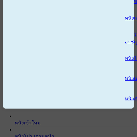
ข
หนังก
ห
อาช
หนัง
หนังเ
หนังส
หนังเข้าใหม่
หนังโปรแกรมหน้า