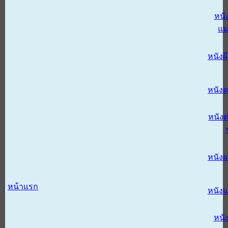
หนั
แม
หนังผี
หนังด
หนังต
หนัง
หน้าแรก
หนัง
หนั