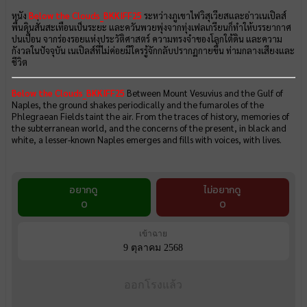
หนัง
Below the Clouds_BKKIFF25
ระหว่างภูเขาไฟวิสุเวียสและอ่าวเนเปิลส์
พื้นดินสั่นสะเทือนเป็นระยะ และควันพวยพุ่งจากทุ่งเฟลเกรียนก็ทำให้บรรยากาศ
ปนเปื้อน จากร่องรอยแห่งประวัติศาสตร์ ความทรงจำของโลกใต้ดิน และความ
กังวลในปัจจุบัน เนเปิลส์ที่ไม่ค่อยมีใครรู้จักกลับปรากฏกายขึ้น ท่ามกลางเสียงและ
ชีวิต
Below the Clouds_BKKIFF25
Between Mount Vesuvius and the Gulf of
Naples, the ground shakes periodically and the fumaroles of the
Phlegraean Fields taint the air. From the traces of history, memories of
the subterranean world, and the concerns of the present, in black and
white, a lesser-known Naples emerges and fills with voices, with lives.
อยากดู
ไม่อยากดู
0
0
เข้าฉาย
9 ตุลาคม 2568
ออกโรงแล้ว