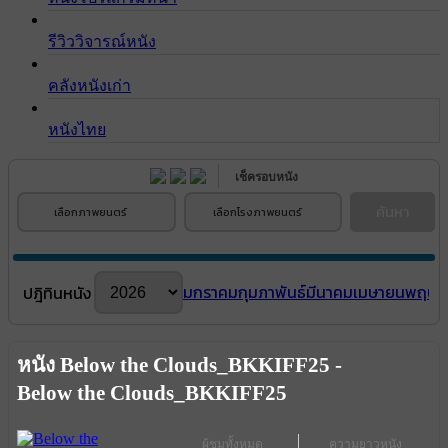
รีวิววิจารณ์หนัง
คลังหนังเก่า
หนังไทย
เช็ครอบหนัง
ค้นหา
เลือกภาพยนตร์
เลือกโรงภาพยนตร์
มกราคม
กุมภาพันธ์
มีนาคม
เมษายน
พฤษภ
ปฎิทินหนัง
หนัง Below the Clouds_BKKIFF25 -
Below the Clouds_BKKIFF25
ผู้ชมทั้งหมด
ความยาวหนัง