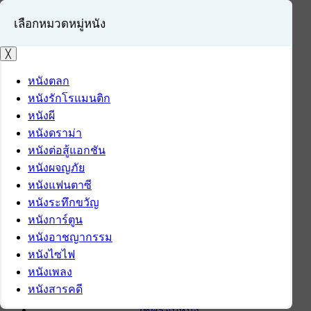
เลือกหมวดหมู่หนัง
╳
หนังตลก
หนังรักโรแมนติก
เข้าสู่ระบบ
หนังผี
สมัครสมาชิก
หนังดราม่า
หนังต่อสู้แอกชัน
หน้าแรก
หนังผจญภัย
ดาวน์โหลด
หนังแฟนตาซี
ดาวน์โหลดซอฟต์แวร์
หนังระทึกขวัญ
ซอฟต์แวร์
หนังการ์ตูน
แอปพลิเคชันบนมือถือ
หนังอาชญากรรม
ข่าวไอที
หนังไซไฟ
รีวิว
หนังเพลง
ทิปส์ไอที
หนังสารคดี
สินค้าไอที
เช็ครอบหนัง