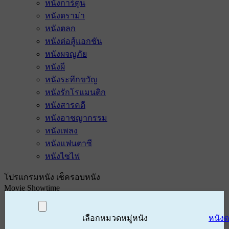
หนังการ์ตูน
หนังดราม่า
หนังตลก
หนังต่อสู้แอกชัน
หนังผจญภัย
หนังผี
หนังระทึกขวัญ
หนังรักโรแมนติก
หนังสารคดี
หนังอาชญากรรม
หนังเพลง
หนังแฟนตาซี
หนังไซไฟ
โปรแกรมหนัง เช็ครอบหนัง
Movie Showtime
เลือกหมวดหมู่หนัง
หนัง