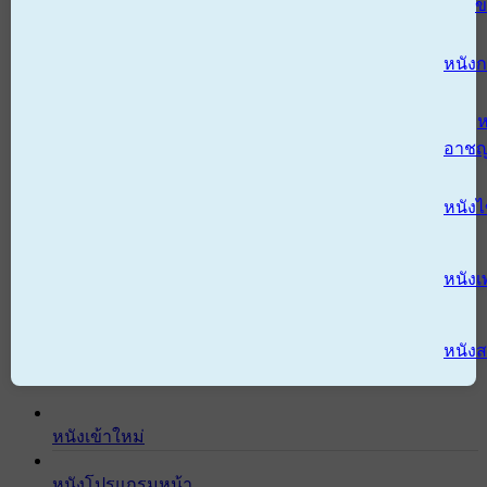
ข
หนังก
ห
อาช
หนัง
หนังเ
หนังส
หนังเข้าใหม่
หนังโปรแกรมหน้า