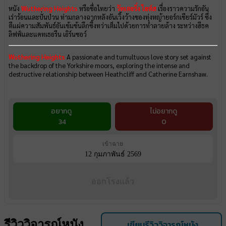
หนัง
Wuthering Heights
หรือชื่อไทยว่า
วัทเตอริ่ง ไฮต์ส
เรื่องราวความรักอัน
เร่าร้อนและปั่นป่วน ท่ามกลางฉากหลังอันเวิ้งว้างของทุ่งหญ้ายอร์กเชียร์มัวร์ ซึ่ง
ตีแผ่ความสัมพันธ์อันเข้มข้นลึกซึ้งทว่าเต็มไปด้วยการทำลายล้าง ระหว่างฮีธค
ลิฟฟ์และแคทเธอรีน เอิร์นชอว์
Wuthering Heights
A passionate and tumultuous love story set against
the backdrop of the Yorkshire moors, exploring the intense and
destructive relationship between Heathcliff and Catherine Earnshaw.
อยากดู
ไม่อยากดู
34
0
เข้าฉาย
12 กุมภาพันธ์ 2569
ออกโรงแล้ว
รีวิววิจารณ์หนัง
เขียนรีวิววิจารณ์หนัง