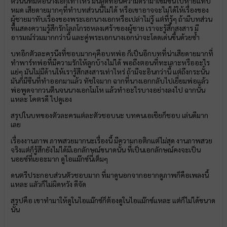
ตัวนั้นที่มีต่อนางเอกเท่าไหร่ มันลดทอนความดราม่าเข้มข้นไปหายแทบ
หมด เสียดายมากๆที่ทำบทส่วนนี้ไม่ได้ หรือเขาอาจจะไม่ได้ให้เรื่องของ
ผู้ชายมาทับเรื่องของพระเอกนางเอกหรือเปล่าไม่รู้ แต่ที่รู้ๆ ถ้ามีบทส่วน
ที่แสดงความรู้สึกรักโลภโกรธหลงเศร้าของผู้ชาย เราจะรู้สึกสงสาร มี
อารมณ์ร่วมมากกว่านี้ และคู่พระเอกนางเอกน่าจะโดดเด่นขึ้นด้วยซ้ำ
บทอีกตัวละครนึงที่ชอบมากๆคือบทพ่อ ก็เป็นอีกบทที่น่าเสียดายมากที่
ทำพาร์ทพ่อที่มีความรักให้ลูกบ้างไม่ได้ พอถึงตอนที่ทะเลาะหรืออะไร
แย่ๆ มันไม่มีด้านให้เรารู้สึกสงสารเท่าไหร่ ถ้ามีจะอินกว่านี้ แต่ถึงกระนั้น
มันก็มีซีนที่ทำออกมาแล้ว ทัชใจมาก ฉากที่นางเอกกลับไปเยี่ยมพ่อแล้ว
พ่อพูดจากวนตีนจนนางเอกโมโห แล้วทำอะไรบางอย่างลงไป ฉากนั้น
แหละ โคตรดี ไปดูเอง
สรุปในบทของตัวละครแต่ละตัวชอบนะ บทคนเอเชียก็ชอบ เล่นดีมาก
เลย
เรื่องงานภาพ ภาพสวยมากนะเรื่องนี้ มีความกอติกแต่ไม่สุด งานภาพสวย
จริงแต่ก็รู้สึกยังไม่ได้มีเอกลักษณ์ขนาดนั้น ที่เป็นเอกลักษณ์คงจะเป็น
นอยซ์ที่เยอะมาก ดูไอแม๊กซ์นี่เต็มๆ
ดนตรีประกอบส่วนตัวชอบมาก ที่มาดูนอกจากอยากดูภาพก็คือเพลงนี้
แหละ แลัวก็ไม่ผิดหวัง ดีจัด
สรุปคือ เขาทำมาให้ดูในไอแม๊กซ์ก็ต้องดูในไอแม๊กซ์แหละ แต่ก็ไม่ได้ขนาด
นั้น