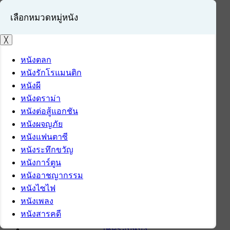
เลือกหมวดหมู่หนัง
╳
หนังตลก
หนังรักโรแมนติก
เข้าสู่ระบบ
หนังผี
สมัครสมาชิก
หนังดราม่า
หนังต่อสู้แอกชัน
หน้าแรก
หนังผจญภัย
ดาวน์โหลด
หนังแฟนตาซี
ดาวน์โหลดซอฟต์แวร์
หนังระทึกขวัญ
ซอฟต์แวร์
หนังการ์ตูน
แอปพลิเคชันบนมือถือ
หนังอาชญากรรม
ข่าวไอที
หนังไซไฟ
รีวิว
หนังเพลง
ทิปส์ไอที
หนังสารคดี
สินค้าไอที
เช็ครอบหนัง