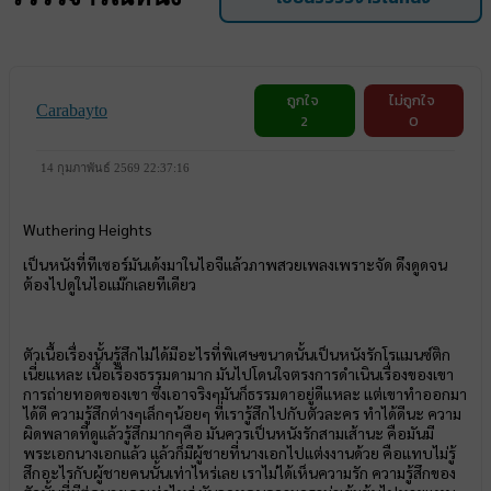
ถูกใจ
ไม่ถูกใจ
Carabayto
2
0
14 กุมภาพันธ์ 2569 22:37:16
Wuthering Heights
เป็นหนังที่ทีเซอร์มันเด้งมาในไอจีแล้วภาพสวยเพลงเพราะจัด ดึงดูดจน
ต้องไปดูในไอแม๊กเลยทีเดียว
ตัวเนื้อเรื่องนั้นรู้สึกไม่ได้มีอะไรที่พิเศษขนาดนั้นเป็นหนังรักโรแมนซ์ติก
เนี่ยแหละ เนื้อเรื่องธรรมดามาก มันไปโดนใจตรงการดำเนินเรื่องของเขา
การถ่ายทอดของเขา ซึ่งเอาจริงๆมันก็ธรรมดาอยู่ดีแหละ แต่เขาทำออกมา
ได้ดี ความรู้สึกต่างๆเล็กๆน้อยๆ ที่เรารู้สึกไปกับตัวละคร ทำได้ดีนะ ความ
ผิดพลาดที่ดูแล้วรู้สึกมากๆคือ มันควรเป็นหนังรักสามเส้านะ คือมันมี
พระเอกนางเอกแล้ว แล้วก็มีผู้ชายที่นางเอกไปแต่งงานด้วย คือแทบไม่รู้
สึกอะไรกับผู้ชายคนนั้นเท่าไหร่เลย เราไม่ได้เห็นความรัก ความรู้สึกของ