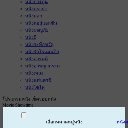
หนังการ์ตูน
หนังดราม่า
หนังตลก
หนังต่อสู้แอกชัน
หนังผจญภัย
หนังผี
หนังระทึกขวัญ
หนังรักโรแมนติก
หนังสารคดี
หนังอาชญากรรม
หนังเพลง
หนังแฟนตาซี
หนังไซไฟ
โปรแกรมหนัง เช็ครอบหนัง
Movie Showtime
เลือกหมวดหมู่หนัง
หนัง