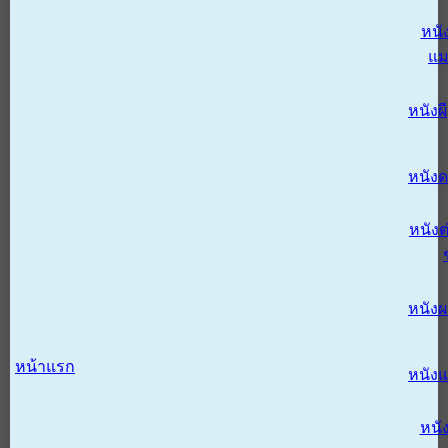
หนั
แม
หนังผี
หนังด
หนังต
หนัง
หน้าแรก
หนัง
หนั