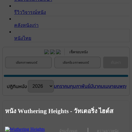
รีวิววิจารณ์หนัง
คลังหนังเก่า
หนังไทย
เช็ครอบหนัง
ค้นหา
เลือกภาพยนตร์
เลือกโรงภาพยนตร์
มกราคม
กุมภาพันธ์
มีนาคม
เมษายน
พฤษภ
ปฎิทินหนัง
หนัง Wuthering Heights - วัทเตอริ่ง ไฮต์ส
ผู้ชมทั้งหมด
ความยาวหนัง