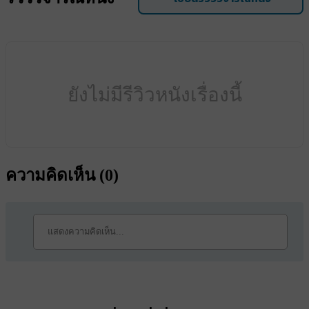
ยังไม่มีรีวิวหนังเรื่องนี้
ความคิดเห็น (
0
)