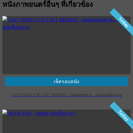
หนังภาพยนตร์อื่นๆ ที่เกี่ยวข้อง
Today
เช็ครอบหนัง
LAST SONG YOU LEFT BEHIND - บทเพลงสุดท้าย…ก่อนเธอเลือนหาย
2
0
Today