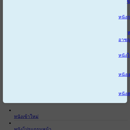
ข
หนังก
ห
อาช
หนัง
หนังเ
หนังส
หนังเข้าใหม่
หนังโปรแกรมหน้า