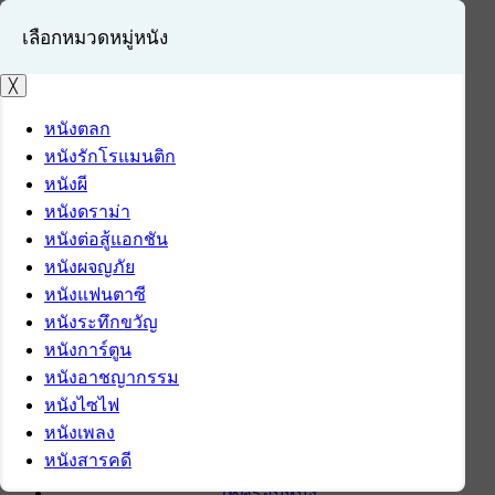
เลือกหมวดหมู่หนัง
╳
หนังตลก
หนังรักโรแมนติก
เข้าสู่ระบบ
หนังผี
สมัครสมาชิก
หนังดราม่า
หนังต่อสู้แอกชัน
หน้าแรก
หนังผจญภัย
ดาวน์โหลด
หนังแฟนตาซี
ดาวน์โหลดซอฟต์แวร์
หนังระทึกขวัญ
ซอฟต์แวร์
หนังการ์ตูน
แอปพลิเคชันบนมือถือ
หนังอาชญากรรม
ข่าวไอที
หนังไซไฟ
รีวิว
หนังเพลง
ทิปส์ไอที
หนังสารคดี
สินค้าไอที
เช็ครอบหนัง