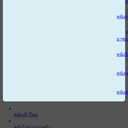
ข
หนังก
ห
อาช
หนัง
หนังเ
หนังส
หนังเข้าใหม่
หนังโปรแกรมหน้า