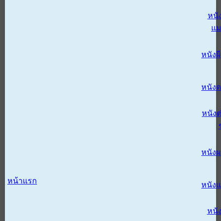
หนั
แม
หนังผี
หนังด
หนังต
หนัง
หน้าแรก
หนัง
หนั