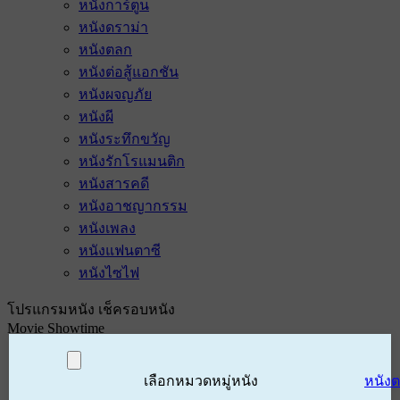
หนังการ์ตูน
หนังดราม่า
หนังตลก
หนังต่อสู้แอกชัน
หนังผจญภัย
หนังผี
หนังระทึกขวัญ
หนังรักโรแมนติก
หนังสารคดี
หนังอาชญากรรม
หนังเพลง
หนังแฟนตาซี
หนังไซไฟ
โปรแกรมหนัง เช็ครอบหนัง
Movie Showtime
เลือกหมวดหมู่หนัง
หนัง