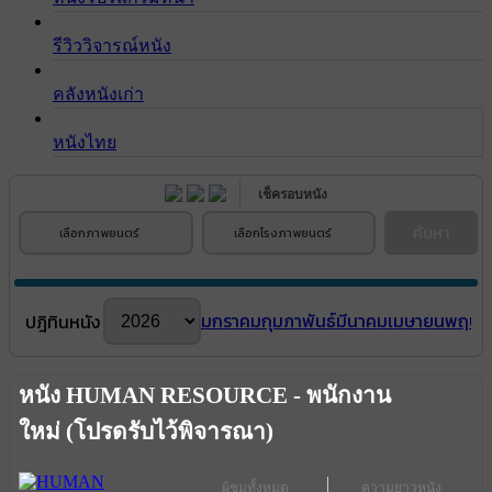
รีวิววิจารณ์หนัง
คลังหนังเก่า
หนังไทย
เช็ครอบหนัง
ค้นหา
เลือกภาพยนตร์
เลือกโรงภาพยนตร์
มกราคม
กุมภาพันธ์
มีนาคม
เมษายน
พฤษภ
ปฎิทินหนัง
หนัง HUMAN RESOURCE - พนักงาน
ใหม่ (โปรดรับไว้พิจารณา)
ผู้ชมทั้งหมด
ความยาวหนัง