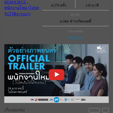
6,570 ครั้ง
120 นาที
ผู้กำกับ
นวพล ธำรงรัตนฤทธิ์
ประเภทหนัง
หนังดราม่า
เรื่องย่อหนัง