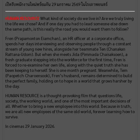
เปิดรับพนักงานใหม่พร้อมกัน 29 มกราคม 2569 ในโรงภาพยนตร์
HUMAN RESOURCE
What kind of society do we live in? Are we truly living
the life we chose? And if one day you had to lead someone else down
the same path, is this really the road you would want them to follow?
Fren (Prapamonton Eiamchan), an HR officer at a corporate office,
spends her days interviewing and observing people through a constant
stream of young new hires, alongside her teammate Ten (Chanakan
Rattana-Udom). But when she meets Jida (Pimmada Chaisaksoen), a
fresh graduate stepping into the workforce for the first time, Fren is
forced to re-examine her own life, along with the quiet truth she has
been keeping to herself. She is one month pregnant. Meanwhile, Tem
(Paopetch Charoensook), Fren’s husband, remains determined to build
the perfect family, holding on to hope in a world that grows harsher by
the day.
HUMAN RESOURCE is a thought-provoking film that questions life,
society, the working world, and one of the most important decisions of
all. Whether to bring a new employee into this world. Because in truth,
we are all new employees of the same old world, forever learning how to
survive.
In cinemas 29 January 2026.