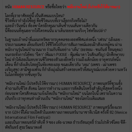
หนัง
HUMAN RESOURCE
หรือชื่อไทยว่า
พนักงานใหม่ (โปรดรับไว้พิจารณา)
โลกที่เราอาศัยอยู่นี้ เป็นสังคมแบบไหน?
ชีวิตที่เรากำลังใช้อยู่ คือชีวิตแบบที่เราเลือกจริงหรือไม่?
และถ้าวันหนึ่ง ต้องพาใครอีกคนมาเดินซ้ำบนเส้นทางเดียวกัน
นี่คือถนนที่คุณอยากให้ใครคนนั้น มาเดินรอยตามจริงๆ ใช่หรือเปล่า?
ในฐานะเจ้าหน้าที่แผนกทรัพยากรบุคคลของออฟฟิศแห่งหนึ่ง ‘เฟรน’ (เอิงเอย -
ประภามณฑล เอี่ยมจันทร์) ใช้ชีวิตไปกับการสัมภาษณ์และเฝ้าสังเกตผู้คน ผ่าน
พนักงานรุ่นใหม่จำนวนมาก ร่วมกับทีมอย่าง ‘เต้น’ (อะตอม - ชนกันต์ รัตนอุดม)
จนกระทั่งการได้พบ ‘จิดา’ (พิมมา PiXXiE - พิมพ์มาดา ใจสักเสริญ) นักศึกษาจบ
ใหม่ ทำให้เธอเริ่มทบทวนชีวิตของตัวเองอีกครั้ง รวมถึงเด็กน้อย อายุครรภ์หนึ่ง
เดือน ที่กำลังเติบโตอยู่ในท้องของเธอ ขณะเดียวกัน ‘เทม’ (เพชร - เผ่าเพชร
เจริญสุข) สามีของเฟรน ก็กำลังมุ่งมั่นสร้างครอบครัวที่สมบูรณ์แบบด้วยความหวัง
ในโลกที่อยู่ยากขึ้นทุกวัน
‘พนักงานใหม่ (โปรดรับไว้พิจารณา) HUMAN RESOURCE’ ภาพยนตร์ที่ชวนตั้ง
คำถามกับชีวิต สังคม โลกการทำงาน และการตัดสินใจครั้งสำคัญที่สุดครั้งหนึ่ง
ก่อนจะพาใครสักคนมาแจ้งเกิดเป็น “พนักงานใหม่” บนโลกใบนี้ เพราะในความ
เป็นจริง เราทุกคนต่างล้วนเป็น “พนักงานใหม่” ของโลกใบเดิมเสมอ
‘พนักงานใหม่ (โปรดรับไว้พิจารณา) HUMAN RESOURCE’ ภาพยนตร์เรื่องแรก
จาก GDH ที่ได้ฉายเปิดตัวในเทศกาลภาพยนตร์นานาชาติเวนิส ครั้งที่ 82 (Venice
International Film Festival)
และเป็นภาพยนตร์ลำดับที่ 9 ของ เต๋อ-นวพล ธำรงรัตนฤทธิ์ ร่วมโปรดิวซ์โดย ซีดี-
พัชรินทร์ สุระวัฒนาพงศ์