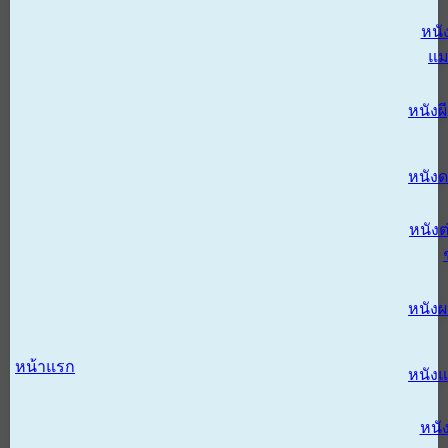
หนั
แม
หนังผี
หนังด
หนังต
หนัง
หน้าแรก
หนัง
หนั