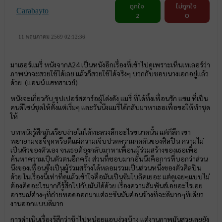
ถูกใจ
ไม่ถูกใจ
Carabayto
2
0
11 พฤษภาคม 2569 02:12:36
มาเธอร์แมรี่ หนังจากA24 เป็นหนังอีกเรื่องที่เข้าไปดูเพราะเห็นเทเลอร์ว่า
ภาพน่าจะสวยใช้ได้เลย แล้วก็สวยใช้ได้จริงๆ บวกกับชอบนางเอกอยู๋แล้ว
ด้วย (แอนน์ แฮทธาเวย์)
หนังจะเกี่ยวกับ ซุปเปอร์สตาร์อผู้โด่งดัง แมรี่ ที่ได้ทิ้งเพื่อนรัก แซม ที่เป็น
คนดีไซน์ชุดให้ตั้งแต่เริ่มๆ และวันนึงแมรี่ได้กลับมาหาเธอเพื่อขอให้ทำชุด
ให้
บทหนังรู้สึกมันเรียบง่ายไม่ได้ทะลวงลึกอะไรขนาดนั้น แต่ก็ลึก เขา
พยายามจะจี้จุดหรือตีแผ่ความเจ็บปวดความกดดันของศิลปิน ความไม่
เป็นตัวของตัวเอง จนเธอต้องกลับมาหาเพื่อนผู้ร่วมสร้างของเธอเพื่อ
ค้นหาความเป็นตัวตนอีกครั้ง ส่วนที่ชอบมากอันนึงคือการที่บอกว่าส่วน
นึงของเพื่อนซึ่งเป็นผู้ร่วมสร้างได้หลอมรวมเป็นส่วนหนึ่งของตัวศิลปิน
ด้วย ในเรื่องนี้เท่าที่ดูแล้วเข้าใจคือมันเป็นซิมโบลิคเยอะ แต่ดูเฉยๆแบบไม่
ต้องคิดอะไรมากก็รู้สึกไปกับมันได้ด้วย เรื่องความสัมพันธ์เอยอะไรเอย
อารมณ์ต่างๆที่ถ่ายทอดออกมาแต่ละซีนมันค่อนข้างที่จะดีมากๆทีเดียว
งานออกแบบดีมาก
การดำเนินเรื่องรู้สึกว่าช้าไปหน่อยแอบง่วงบ้าง แต่งานภาพมันสวยเลยยัง