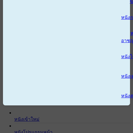
ข
หนังก
ห
อาช
หนัง
หนังเ
หนังส
หนังเข้าใหม่
หนังโปรแกรมหน้า