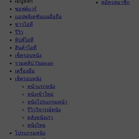
เมนูหลัก
สมัครสมาชิก
ซอฟต์แวร์
แอปพลิเคชันบนมือถือ
ข่าวไอที
รีวิว
ทิปส์ไอที
สินค้าไอที
เช็ครอบหนัง
รวมคลิป Thaiware
เครื่องมือ
เช็ครอบหนัง
หน้าแรกหนัง
หนังเข้าใหม่
หนังโปรแกรมหน้า
รีวิววิจารณ์หนัง
คลังหนังเก่า
หนังไทย
โปรแกรมหนัง