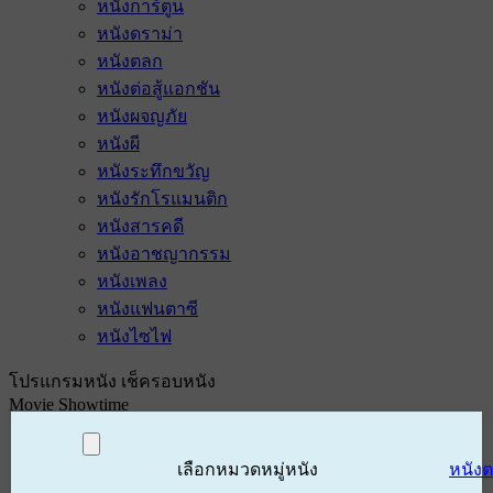
หนังการ์ตูน
หนังดราม่า
หนังตลก
หนังต่อสู้แอกชัน
หนังผจญภัย
หนังผี
หนังระทึกขวัญ
หนังรักโรแมนติก
หนังสารคดี
หนังอาชญากรรม
หนังเพลง
หนังแฟนตาซี
หนังไซไฟ
โปรแกรมหนัง เช็ครอบหนัง
Movie Showtime
เลือกหมวดหมู่หนัง
หนัง