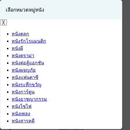
เลือกหมวดหมู่หนัง
╳
หนังตลก
หนังรักโรแมนติก
เข้าสู่ระบบ
หนังผี
สมัครสมาชิก
หนังดราม่า
หนังต่อสู้แอกชัน
หน้าแรก
หนังผจญภัย
ดาวน์โหลด
หนังแฟนตาซี
ดาวน์โหลดซอฟต์แวร์
หนังระทึกขวัญ
ซอฟต์แวร์
หนังการ์ตูน
แอปพลิเคชันบนมือถือ
หนังอาชญากรรม
ข่าวไอที
หนังไซไฟ
รีวิว
หนังเพลง
ทิปส์ไอที
หนังสารคดี
สินค้าไอที
เช็ครอบหนัง