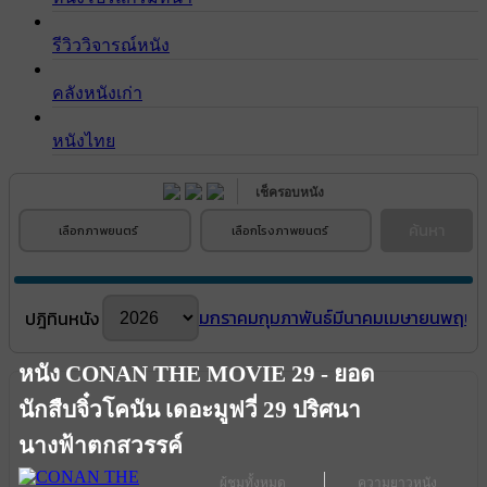
รีวิววิจารณ์หนัง
คลังหนังเก่า
หนังไทย
เช็ครอบหนัง
ค้นหา
เลือกภาพยนตร์
เลือกโรงภาพยนตร์
มกราคม
กุมภาพันธ์
มีนาคม
เมษายน
พฤษภ
ปฎิทินหนัง
หนัง CONAN THE MOVIE 29 - ยอด
นักสืบจิ๋วโคนัน เดอะมูฟวี่ 29 ปริศนา
นางฟ้าตกสวรรค์
ผู้ชมทั้งหมด
ความยาวหนัง