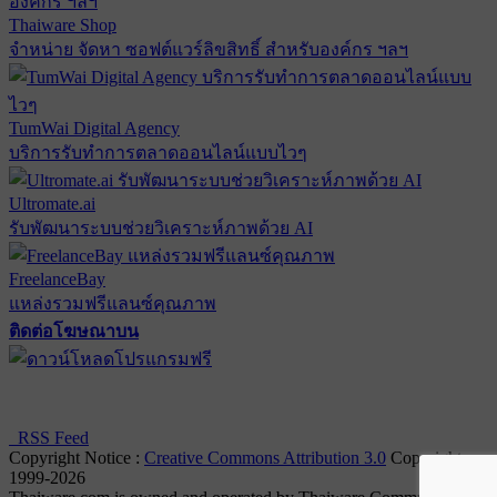
Thaiware Shop
จำหน่าย จัดหา ซอฟต์แวร์ลิขสิทธิ์ สำหรับองค์กร ฯลฯ
TumWai Digital Agency
บริการรับทำการตลาดออนไลน์แบบไวๆ
Ultromate.ai
รับพัฒนาระบบช่วยวิเคราะห์ภาพด้วย AI
FreelanceBay
แหล่งรวมฟรีแลนซ์คุณภาพ
ติดต่อโฆษณาบน
ตั้งค่าความเป็นส่วนตัว
นโยบายความเป็นส่วนตัว
นโยบาย
คุกกี้
RSS Feed
Copyright Notice :
Creative Commons Attribution 3.0
Copyright
1999-2026