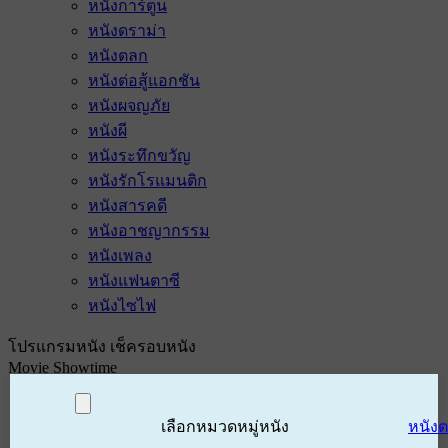
หนังการ์ตูน
หนังดราม่า
หนังตลก
หนังต่อสู้แอกชัน
หนังผจญภัย
หนังผี
หนังระทึกขวัญ
หนังรักโรแมนติก
หนังสารคดี
หนังอาชญากรรม
หนังเพลง
หนังแฟนตาซี
หนังไซไฟ
โปรแกรมหนัง เช็ครอบหนัง
Movie Showtime
เลือกหมวดหมู่หนัง
หนัง