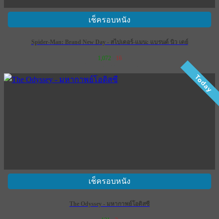
เช็ครอบหนัง
Spider-Man: Brand New Day - สไปเดอร์-แมน: แบรนด์ นิว เดย์
1,072
16
เข้าฉาย 29 กรกฎาคม 2569
Today
เช็ครอบหนัง
The Odyssey - มหากาพย์โอดิสซี