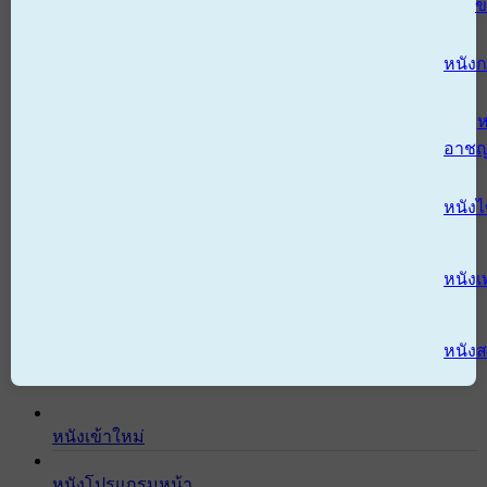
ข
หนังก
ห
อาช
หนัง
หนังเ
หนังส
หนังเข้าใหม่
หนังโปรแกรมหน้า