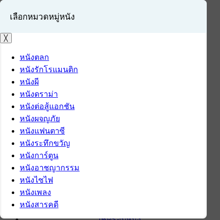
เลือกหมวดหมู่หนัง
╳
หนังตลก
หนังรักโรแมนติก
เข้าสู่ระบบ
หนังผี
สมัครสมาชิก
หนังดราม่า
หนังต่อสู้แอกชัน
หน้าแรก
หนังผจญภัย
ดาวน์โหลด
หนังแฟนตาซี
ดาวน์โหลดซอฟต์แวร์
หนังระทึกขวัญ
ซอฟต์แวร์
หนังการ์ตูน
แอปพลิเคชันบนมือถือ
หนังอาชญากรรม
ข่าวไอที
หนังไซไฟ
รีวิว
หนังเพลง
ทิปส์ไอที
หนังสารคดี
สินค้าไอที
เช็ครอบหนัง