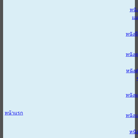
หนั
แม
หนังผี
หนังด
หนังต
หนัง
หน้าแรก
หนัง
หนั