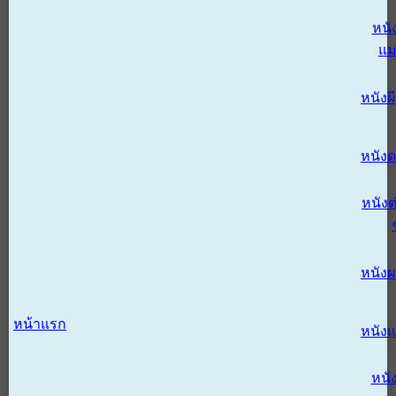
หนั
แม
หนังผี
หนังด
หนังต
หนัง
หน้าแรก
หนัง
หนั