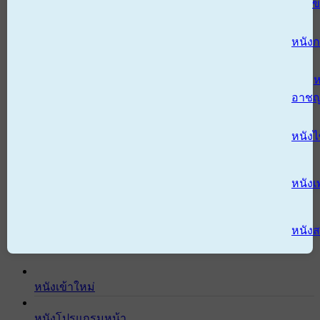
ข
หนังก
ห
อาช
หนัง
หนังเ
หนังส
หนังเข้าใหม่
หนังโปรแกรมหน้า