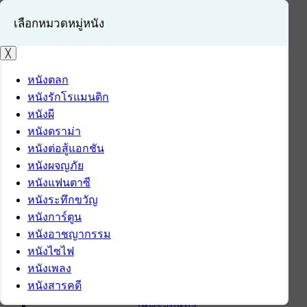
เลือกหมวดหมู่หนัง
╳
หนังตลก
หนังรักโรแมนติก
เข้าสู่ระบบ
หนังผี
สมัครสมาชิก
หนังดราม่า
หนังต่อสู้แอกชัน
หน้าแรก
หนังผจญภัย
ดาวน์โหลด
หนังแฟนตาซี
ดาวน์โหลดซอฟต์แวร์
หนังระทึกขวัญ
ซอฟต์แวร์
หนังการ์ตูน
แอปพลิเคชันบนมือถือ
หนังอาชญากรรม
ข่าวไอที
หนังไซไฟ
รีวิว
หนังเพลง
ทิปส์ไอที
หนังสารคดี
สินค้าไอที
เช็ครอบหนัง