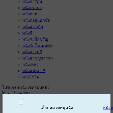
หนังการ์ตูน
หนังดราม่า
หนังตลก
หนังต่อสู้แอกชัน
หนังผจญภัย
หนังผี
หนังระทึกขวัญ
หนังรักโรแมนติก
หนังสารคดี
หนังอาชญากรรม
หนังเพลง
หนังแฟนตาซี
หนังไซไฟ
โปรแกรมหนัง เช็ครอบหนัง
Movie Showtime
เลือกหมวดหมู่หนัง
หนัง