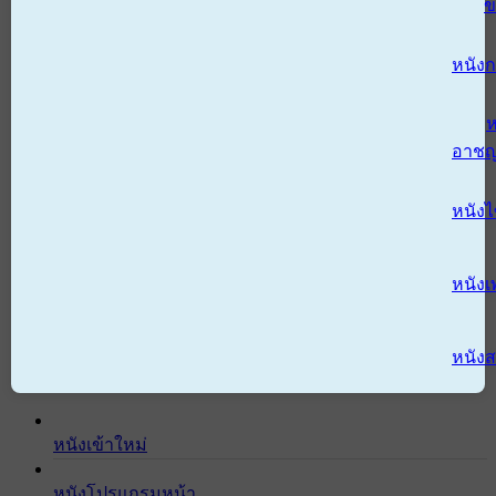
ข
หนังก
ห
อาช
หนัง
หนังเ
หนังส
หนังเข้าใหม่
หนังโปรแกรมหน้า