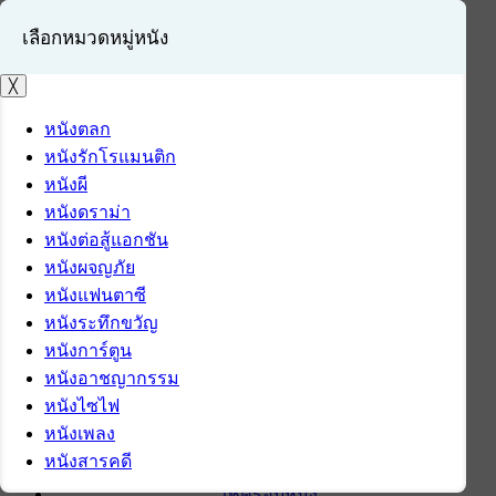
เลือกหมวดหมู่หนัง
╳
หนังตลก
หนังรักโรแมนติก
เข้าสู่ระบบ
หนังผี
สมัครสมาชิก
หนังดราม่า
หนังต่อสู้แอกชัน
หน้าแรก
หนังผจญภัย
ดาวน์โหลด
หนังแฟนตาซี
ดาวน์โหลดซอฟต์แวร์
หนังระทึกขวัญ
ซอฟต์แวร์
หนังการ์ตูน
แอปพลิเคชันบนมือถือ
หนังอาชญากรรม
ข่าวไอที
หนังไซไฟ
รีวิว
หนังเพลง
ทิปส์ไอที
หนังสารคดี
สินค้าไอที
เช็ครอบหนัง