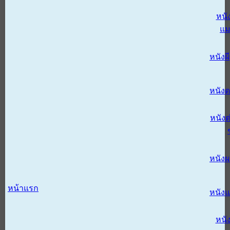
หนั
แม
หนังผี
หนังด
หนังต
หนัง
หน้าแรก
หนัง
หนั