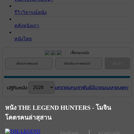
รีวิววิจารณ์หนัง
คลังหนังเก่า
หนังไทย
เช็ครอบหนัง
ค้นหา
เลือกภาพยนตร์
เลือกโรงภาพยนตร์
มกราคม
กุมภาพันธ์
มีนาคม
เมษายน
พฤษภ
ปฎิทินหนัง
หนัง THE LEGEND HUNTERS - โมจิน
โคตรคนล่าสุสาน
ผู้ชมทั้งหมด
ความยาวหนัง