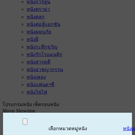
หนังการ์ตูน
หนังดราม่า
หนังตลก
หนังต่อสู้แอกชัน
หนังผจญภัย
หนังผี
หนังระทึกขวัญ
หนังรักโรแมนติก
หนังสารคดี
หนังอาชญากรรม
หนังเพลง
หนังแฟนตาซี
หนังไซไฟ
โปรแกรมหนัง เช็ครอบหนัง
Movie Showtime
เลือกหมวดหมู่หนัง
หนัง