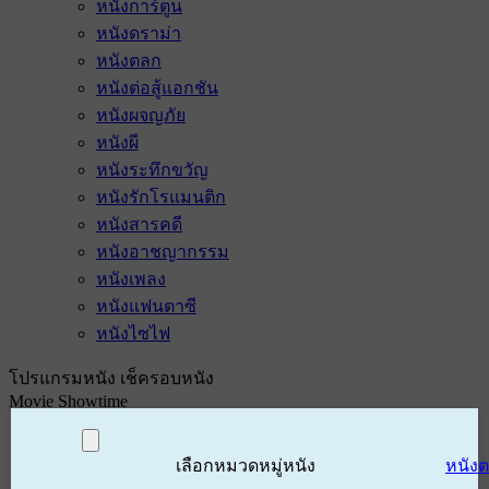
หนังการ์ตูน
หนังดราม่า
หนังตลก
หนังต่อสู้แอกชัน
หนังผจญภัย
หนังผี
หนังระทึกขวัญ
หนังรักโรแมนติก
หนังสารคดี
หนังอาชญากรรม
หนังเพลง
หนังแฟนตาซี
หนังไซไฟ
โปรแกรมหนัง เช็ครอบหนัง
Movie Showtime
เลือกหมวดหมู่หนัง
หนัง