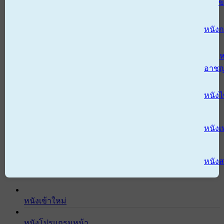
ข
หนังก
ห
อาช
หนัง
หนังเ
หนังส
หนังเข้าใหม่
หนังโปรแกรมหน้า