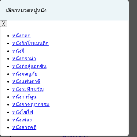
เลือกหมวดหมู่หนัง
╳
หนังตลก
หนังรักโรแมนติก
เข้าสู่ระบบ
หนังผี
สมัครสมาชิก
หนังดราม่า
หนังต่อสู้แอกชัน
หน้าแรก
หนังผจญภัย
ดาวน์โหลด
หนังแฟนตาซี
ดาวน์โหลดซอฟต์แวร์
หนังระทึกขวัญ
ซอฟต์แวร์
หนังการ์ตูน
แอปพลิเคชันบนมือถือ
หนังอาชญากรรม
ข่าวไอที
หนังไซไฟ
รีวิว
หนังเพลง
ทิปส์ไอที
หนังสารคดี
สินค้าไอที
เช็ครอบหนัง