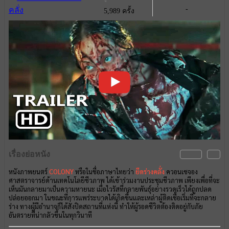
-
5,989 ครั้ง
เรื่องย่อหนัง
หนังภาพยนตร์
COLONY
หรือในชื่อภาษาไทยว่า
ยึดร่างคลั่ง
ควอนเซจอง
ศาสตราจารย์ด้านเทคโนโลยีชีวภาพ ได้เข้าร่วมงานประชุมชีวภาพ เพียงเพื่อที่จะ
เห็นมันกลายมาเป็นความหายนะ เมื่อไวรัสที่กลายพันธุ์อย่างรวดเร็วได้ถูกปลด
ปล่อยออกมา ในขณะที่การแพร่ระบาดได้เกิดขึ้นและเหล่าผู้ติดเชื้อเริ่มที่จะกลาย
ร่าง ทางผู้มีอำนาจก็ได้สั่งปิดสถานที่แห่งนี้ ทำให้ผู้รอดชีวิตต้องติดอยู่กับภัย
อันตรายที่น่ากลัวขึ้นในทุกวินาที