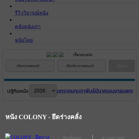
รีวิววิจารณ์หนัง
คลังหนังเก่า
หนังไทย
เช็ครอบหนัง
ค้นหา
เลือกภาพยนตร์
เลือกโรงภาพยนตร์
มกราคม
กุมภาพันธ์
มีนาคม
เมษายน
พฤษภ
ปฎิทินหนัง
หนัง COLONY - ยึดร่างคลั่ง
ผู้ชมทั้งหมด
ความยาวหนัง