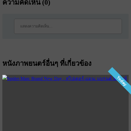
ความคิดเห็น (
0
)
หนังภาพยนตร์อื่นๆ ที่เกี่ยวข้อง
Today