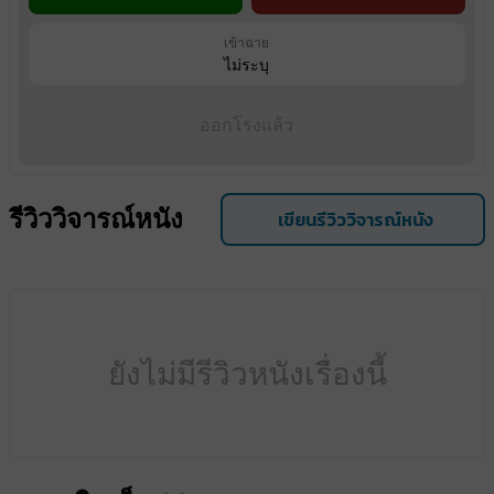
เข้าฉาย
ไม่ระบุ
ออกโรงแล้ว
รีวิววิจารณ์หนัง
เขียนรีวิววิจารณ์หนัง
ยังไม่มีรีวิวหนังเรื่องนี้