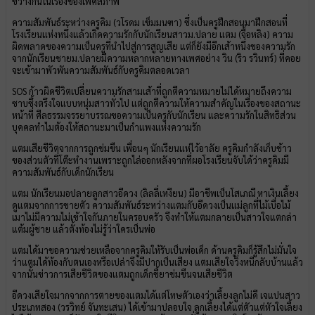
ขวางกั้นในเรื่องของเพศสภาพ
ความสัมพันธ์ระหว่างครูคิม (วโรดม เข็มมนฑา) ซึ่งเป็นครูฝึกสอนมาฝึกสอนที่
โรงเรียนแห่งหนึ่งแล้วเกิดความรักกับนักเรียนสาวม.ปลาย แตม (จื้อหลิง) ความ
ผิดพลาดของความเป็นครูที่นำไปสู่การสูญเสีย แต่ก็ยังมีอีกเส้าหนึ่งของความรัก
จากนักเรียนชายม.ปลายมีความหลากหลายทางเพศอย่าง วิน (ริว รวินทร์) ที่คอย
จะเข้ามาพัวพันความสัมพันธ์กับครูคิมตลอดเวลา
SOS ก้าวผิดชีวิตเปลี่ยนความรักสามเส้าที่ถูกตีความหมายไม่ได้หมายถึงความ
ซาบซึ้งตรึงใจแบบหนุ่มสาวทั่วไป แต่ถูกตีความให้ความสำคัญในเรื่องของสถานะ
หน้าที่ ศีลธรรมจรรยาบรรณขอความเป็นครูกับนักเรียน และความรักในสิทธิส่วน
บุคคลทำไมต้องให้สถานะมาเป็นกำแพงแห่งความรัก
แตมเสียชีวิตจากการถูกข่มขืน เพื่อนๆ นักเรียนแห่ไว้อาลัย ครูคิมกำลังเก็บข้าว
ของส่วนตัวที่โต๊ะทำงานเพราะถูกไล่ออกหลังจากที่ผอโรงเรียนจับได้ว่าครูคิมมี
ความสัมพันธ์กับเด็กนักเรียน
แตม นักเรียนมอปลายลูกสาวอีดวง (ลิลลี่เหงียน) มีอาชีพเป็นโสเภณี หาเงินเลี้ยง
ดูแตมจากการขายตัว ความสัมพันธ์ระหว่างแตมกับอีดวงเป็นแม่ลูกที่ไม้เบื่อไม้
เมาไม่มีความไม่เข้าใจกันภายในครอบครัว จึงทำให้แตมกลายเป็นสาวใจแตกล่า
แต้มผู้ชาย แล้วตั้งท้องไม่รู้ว่าใครเป็นพ่อ
แตมได้มาขอความช่วยเหลือจากครูคิมให้รับเป็นพ่อเด็ก ด้านครูคิมก็รู้สึกไม่มั่นใจ
ว่าแตมได้ท้องกับตนเองหรือเปล่าจึงมีปากเป็นเสียง แตมเสียใจวิ่งหนีกลับบ้านแล้ว
จากนั้นข่าวการเสียชีวิตของแตมถูกเด็กขี้ยาข่มขืนจนเสียชีวิต
อีดวงเสียใจมากจากการตายของแตมได้แต่โทษตัวเองว่าเลี้ยงลูกไม่ดี เจแปนสาว
ประเภทสอง (วรวิทย์ จันทะเสน) ได้เข้ามาปลอบใจ ลูกเลี้ยงได้แต่ตัวแต่หัวใจเลี้ยง