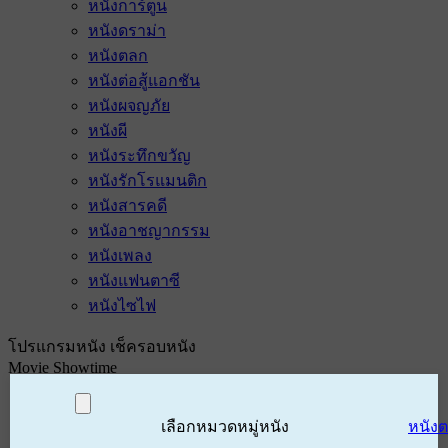
หนังการ์ตูน
หนังดราม่า
หนังตลก
หนังต่อสู้แอกชัน
หนังผจญภัย
หนังผี
หนังระทึกขวัญ
หนังรักโรแมนติก
หนังสารคดี
หนังอาชญากรรม
หนังเพลง
หนังแฟนตาซี
หนังไซไฟ
โปรแกรมหนัง เช็ครอบหนัง
Movie Showtime
เลือกหมวดหมู่หนัง
หนัง