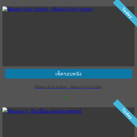
เข้าฉาย 16 กรกฎาคม 2569
Today
เช็ครอบหนัง
Moana (Live Action) - Moana (Live Action)
163
3
เข้าฉาย 9 กรกฎาคม 2569
Today