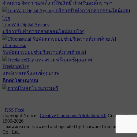
จำหน่าย จัดหา ซอฟต์แวร์ลิขสิทธิ์ สำหรับองค์กร ฯลฯ
TumWai Digital Agency
บริการรับทำการตลาดออนไลน์แบบไวๆ
Ultromate.ai
รับพัฒนาระบบช่วยวิเคราะห์ภาพด้วย AI
FreelanceBay
แหล่งรวมฟรีแลนซ์คุณภาพ
ติดต่อโฆษณาบน
ตั้งค่าความเป็นส่วนตัว
นโยบายความเป็นส่วนตัว
นโยบาย
คุกกี้
RSS Feed
Copyright Notice :
Creative Commons Attribution 3.0
Copyright
1999-2026
Thaiware.com is owned and operated by Thaiware Communication
Co., Ltd.