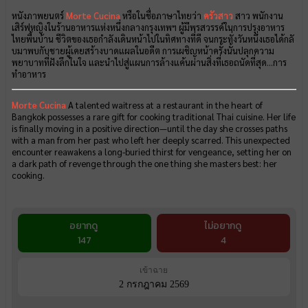
หนังภาพยนตร์
Morte Cucina
หรือในชื่อภาษาไทยว่า
ครัวสาว
สาว พนักงาน
เสิร์ฟหญิงในร้
านอาหารแห่งหนึ่งกลางกรุงเทพฯ ผู้มีพรสวรรค์ในการปรุ
งอาหาร
ไทยพื้นบ้าน ชีวิตของเธอกำลังเดินหน้าไปในทิ
ศทางที่ดี จนกระทั่งวันหนึ่งเธอได้กลั
บมาพบกับชายผู้เคยสร้
างบาดแผลในอดีต การเผชิญหน้าครั้งนั้นปลุ
กความ
พยาบาทที่ฝังลึกในใจ และนำไปสู่แผนการล้างแค้นผ่านสิ่
งที่เธอถนัดที่สุด...การ
ทำอาหาร
Morte Cucina
A talented waitress at a restaurant in the heart of
Bangkok possesses a rare gift for cooking traditional Thai cuisine. Her life
is finally moving in a positive direction—until the day she crosses paths
with a man from her past who left her deeply scarred. This unexpected
encounter reawakens a long-buried thirst for vengeance, setting her on
a dark path of revenge through the one thing she masters best: her
cooking.
อยากดู
ไม่อยากดู
147
4
เข้าฉาย
2 กรกฎาคม 2569