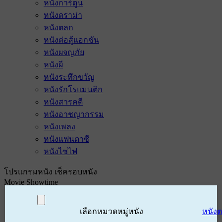
หนังการ์ตูน
หนังดราม่า
หนังตลก
หนังต่อสู้แอกชัน
หนังผจญภัย
หนังผี
หนังระทึกขวัญ
หนังรักโรแมนติก
หนังสารคดี
หนังอาชญากรรม
หนังเพลง
หนังแฟนตาซี
หนังไซไฟ
โปรแกรมหนัง เช็ครอบหนัง
Movie Showtime
เลือกหมวดหมู่หนัง
หนัง