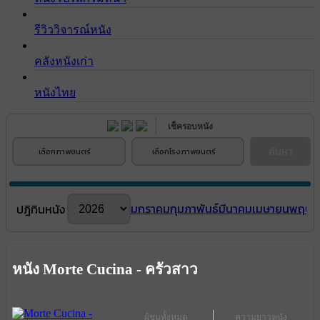
รีวิววิจารณ์หนัง
คลังหนังเก่า
หนังไทย
เช็ครอบหนัง
ค้นหา
เลือกภาพยนตร์
เลือกโรงภาพยนตร์
มกราคม
กุมภาพันธ์
มีนาคม
เมษายน
พฤษภ
ปฎิทินหนัง
หนัง Morte Cucina - ครัวสาว
ผู้ชมทั้งหมด
ความยาวหนัง