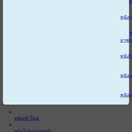
ข
หนังก
ห
อาช
หนัง
หนังเ
หนังส
หนังเข้าใหม่
หนังโปรแกรมหน้า