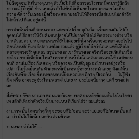
ไปถึงจุดจบมันก็บางๆเบาๆ ตัวเนื้อไม่ได้สื่อสารอะไรพวกนี้จนเรารู้สึกถึง
อารมณ์ รู้อีกทีก็ อ่าว จบแล้ว ยังไม่ทันได้เห็นอะไรมากมายเลย ไม่เห็น
ความ คัล ว่างั้นเถอะ เนื้อเรื่องพยายามจะไปให้ถึงตรงนี้แต่แบบไม่กล้าฉีก
ไม่กล้าไป ก็เลยอยู่แค่นี้
การดำเนินเรื่องก็ ตอนแรกงง แต่พอไปเรื่อยๆมันก็เล่าเรื่องของมัน ไปถึง
จุดจบได้ สื่อสารให้จับต้นชนปลายได้ไม่ยากเข้าใจได้ ติดตรงบางช่วง หรือ
บางตัวละคร บางบทสนทนาที่ยังไม่ค่อยเข้าใจ หรืออาจจะพลาดอะไรไป
ตอนไหนสักที่เองรึเปล่า แต่โดยรวมแล้ว ดูรู้เรื่องก็ถือว่าโอเค แต่ก็มีติดใจ
หลายๆตรงจริงๆแหละ สรุปนางเอกเขารักนางเอกจริงหรือจะแก้แค้นหรือ
อะไร อยากมีเซ็กด้วยไหม? เพราะทำหน้าไม่โอเคตลอดเวลามีเซ็ก แต่ตอน
จบก็ ตามในเรื่อง ก็เลยงงๆ หรืออาจจะเป็นสัญญะอะไรบางอย่างหรือ
เปล่า ก็ไม่รู้เหมือนกัน ตัวละครที่เป็นเชฟผู้ชายนี่ งงหนักเลยกู ตั้งแต่ต้น
เรื่องยันท้ายเรื่อง ยิ่งบทตอนจบนี่ยิ่งเหวอเลย อีก15 ปีเจอกัน ...... ไม่รู้ฟัง
ผิด หรือ อาจจะดูช่วงไหนพลาดไปเลย งง ประโยคนี้มากๆ แต่ก็ ช่างแม่ง
ละ
สิ่งที่ชอบก็คือ นางเอก ตอนแรกก็เฉยๆ พอตอนหลักตักผมสั้น โอโห โคตร
เท่ แล้วก็เห็นว่าตัวจริงเป็นนางแบบ ก็เรียกได้ว่า สมแล้วละ
งานภาพนั้น โคตรก่ำๆกึ่งๆ จะชอบก็ไม่ชอบ จะว่าแย่เลยก็ไม่ขนาดนั้น แต่
เอาว่า มันไม่ได้เนียบละกัน ส่วนตัวนะ
งานเพลง จำไม่ได้......