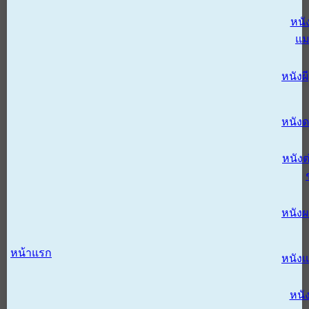
หนั
แม
หนังผี
หนังด
หนังต
หนัง
หน้าแรก
หนัง
หนั