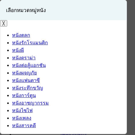
เลือกหมวดหมู่หนัง
╳
หนังตลก
หนังรักโรแมนติก
เข้าสู่ระบบ
หนังผี
สมัครสมาชิก
หนังดราม่า
หนังต่อสู้แอกชัน
หน้าแรก
หนังผจญภัย
ดาวน์โหลด
หนังแฟนตาซี
ดาวน์โหลดซอฟต์แวร์
หนังระทึกขวัญ
ซอฟต์แวร์
หนังการ์ตูน
แอปพลิเคชันบนมือถือ
หนังอาชญากรรม
ข่าวไอที
หนังไซไฟ
รีวิว
หนังเพลง
ทิปส์ไอที
หนังสารคดี
สินค้าไอที
เช็ครอบหนัง