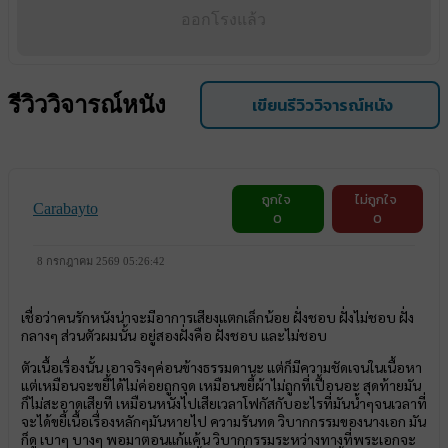
ออกโรงแล้ว
รีวิววิจารณ์หนัง
เขียนรีวิววิจารณ์หนัง
ถูกใจ
ไม่ถูกใจ
Carabayto
0
0
8 กรกฎาคม 2569 05:26:42
เชื่อว่าคนรักหนังน่าจะมีอาการเสียงแตกเล็กน้อย ฝั่งชอบ ฝั่งไม่ชอบ ฝั่ง
กลางๆ ส่วนตัวผมนั้น อยู่สองฝั่งคือ ฝั่งชอบ และไม่ชอบ
ตัวเนื้อเรื่องนั้น เอาจริงๆค่อนข้างธรรมดานะ แต่ก็มีความชัดเจนในเนื้อหา
แต่เหมือนจะขยี้ได้ไม่ค่อยถูกจุด เหมือนขยี้ผ้าไม่ถูกที่เปื้อนอะ สุดท้ายมัน
ก็ไม่สะอาดเสียที เหมือนหนังไปเสียเวลาโฟกัสกับอะไรที่มันน้ำๆจนเวลาที่
จะได้ขยี้เนื้อเรื่องหลักๆมันหายไป ความรันทด วิบากกรรมของนางเอก มัน
ก็ดู เบาๆ บางๆ พอมาตอนแก้แค้น วิบากกรรมระหว่างทางที่พระเอกจะ