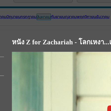
าคม
มิถุนายน
กรกฎาคม
กันยายน
ตุลาคม
พฤศจิกายน
ธันวาคม
สิงหาคม
หนัง Z for Zachariah - โลกเหงา.