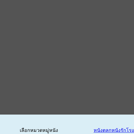
เลือกหมวดหมู่หนัง
หนังตลก
หนังรักโร