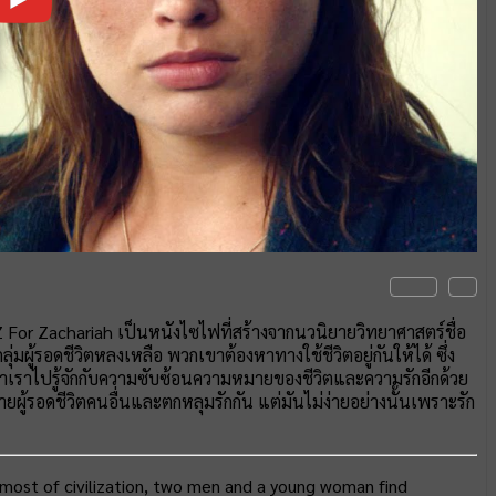
 For Zachariah เป็นหนังไซไฟที่สร้างจากนวนิยายวิทยาศาสตร์ชื่อ
่มผู้รอดชีวิตหลงเหลือ พวกเขาต้องหาทางใช้ชีวิตอยู่กันให้ได้ ซึ่ง
าเราไปรู้จักกับความซับซ้อนความหมายของชีวิตและความรักอีกด้วย
ายผู้รอดชีวิตคนอื่นและตกหลุมรักกัน แต่มันไม่ง่ายอย่างนั้นเพราะรัก
 most of civilization, two men and a young woman find