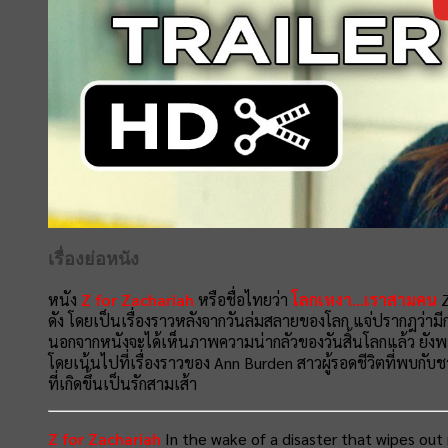
เรื่องย่อหนัง
หนัง
Z for Zachariah
หรือชื่อไทยว่า
โลกเหงา...เราสามคน
Z
ดัง โดยเป็นเรื่องราวหลังจากวันล่มสลายของโลก แจ่ปรากฎว่ามีกลุ
นอกจากหนังจะได้เห็นภาพความน่ากลัวของวันสิ้นโลกแล้ว ยังพ
โดยเน้นไปที่เรื่องราวของ Ann Burden สาวผู้รอดชีวิตที่พบกับช
ที่เกิดขึ้นเป็นรักสามเส้า
Z for Zachariah
In the wake of a disaster that wipes out