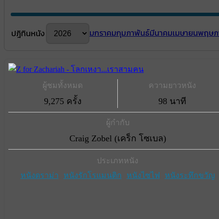
มกราคม
กุมภาพันธ์
มีนาคม
เมษายน
พฤษภ
ปฎิทินหนัง
ผู้ชมทั้งหมด
ความยาวหนัง
9,275 ครั้ง
98 นาที
ผู้กำกับ
Craig Zobel (เคร็ก โซเบล)
ประเภทหนัง
หนังดราม่า
หนังรักโรแมนติก
หนังไซไฟ
หนังระทึกขวัญ