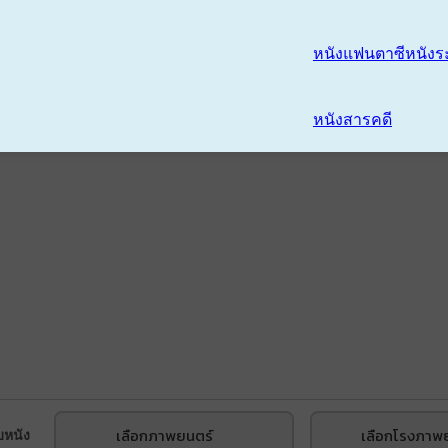
หนังแฟนตาซี
หนังร
หนังสารคดี
เลือกภาพยนตร์
เลือกโรงภาพ
บหนัง