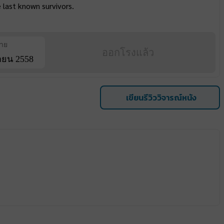
 last known survivors.
ฉาย
ออกโรงแล้ว
ายน 2558
เขียนรีวิววิจารณ์หนัง