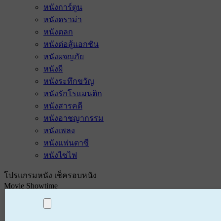
หนังการ์ตูน
หนังดราม่า
หนังตลก
หนังต่อสู้แอกชัน
หนังผจญภัย
หนังผี
หนังระทึกขวัญ
หนังรักโรแมนติก
หนังสารคดี
หนังอาชญากรรม
หนังเพลง
หนังแฟนตาซี
หนังไซไฟ
โปรแกรมหนัง เช็ครอบหนัง
Movie Showtime