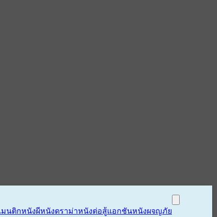
แมนติก
หนังผี
หนังดราม่า
หนังต่อสู้แอกชัน
หนังผจญภัย