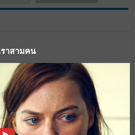
..เราสามคน