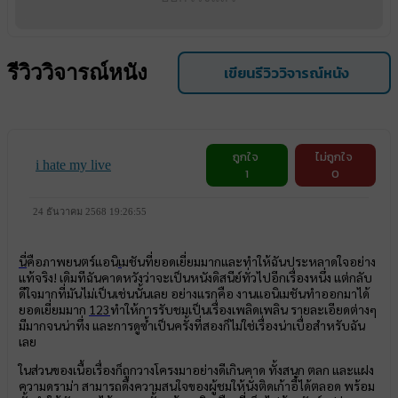
รีวิววิจารณ์หนัง
เขียนรีวิววิจารณ์หนัง
ถูกใจ
ไม่ถูกใจ
i hate my live
1
0
24 ธันวาคม 2568 19:26:55
นี่
คือภาพยนตร์แอนิ
เ
มชันที่ยอดเยี่ยมมากและทำให้ฉันประหลาดใจอย่าง
แท้จริง! เดิมทีฉันคาดหวังว่าจะเป็นหนังดิสนีย์ทั่วไปอีกเรื่องหนึ่ง แต่กลับ
ดีใจมากที่มันไม่เป็นเช่นนั้นเลย อย่างแรกคือ งานแอนิเมชันทำออกมาได้
ยอดเยี่ยมมาก
123
ทำให้การรับชมเป็นเรื่องเพลิดเพลิน รายละเอียดต่างๆ
มีมากจนน่าทึ่ง และการดูซ้ำเป็นครั้งที่สองก็ไม่ใช่เรื่องน่าเบื่อสำหรับฉัน
เลย
ในส่วนของเนื้อเรื่องก็ถูกวางโครงมาอย่างดีเกินคาด ทั้งสนุก ตลก และแฝง
ความดราม่า สามารถดึงความสนใจของผู้ชมให้นั่งติดเก้าอี้ได้ตลอด พร้อม