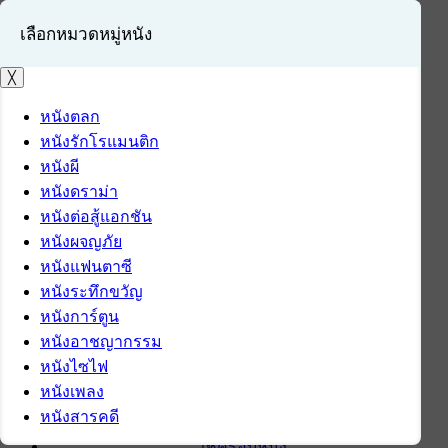
เลือกหมวดหมู่หนัง
╳
หนังตลก
หนังรักโรแมนติก
เข้าสู่ระบบ
หนังผี
สมัครสมาชิก
หนังดราม่า
หนังต่อสู้แอกชัน
หน้าแรก
หนังผจญภัย
ดาวน์โหลด
หนังแฟนตาซี
ดาวน์โหลดซอฟต์แวร์
หนังระทึกขวัญ
ซอฟต์แวร์
หนังการ์ตูน
แอปพลิเคชันบนมือถือ
หนังอาชญากรรม
ข่าวไอที
หนังไซไฟ
รีวิว
หนังเพลง
ทิปส์ไอที
หนังสารคดี
สินค้าไอที
เช็ครอบหนัง