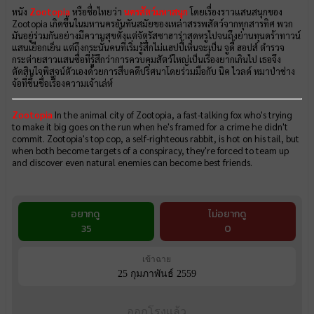
หนัง
Zootopia
หรือชื่อไทยว่า
นครสัตว์มหาสนุก
โดยเรื่องราวแสนสนุกของ
Zootopia เกิดขึ้นในมหานครอันทันสมัยของเหล่าสรรพสัตว์จากทุกสารทิศ พวก
มันอยู่ร่วมกันอย่างมีความสุขตั้งแต่จัตุรัสซาฮาร่าสุดหรูไปจนถึงย่านทุนดร้าทาวน์
แสนเยือกเย็น แต่ถึงกระนั้นคนที่เริ่มรู้สึกไม่แฮปปี้เห็นจะเป็น จูดี้ ฮอปส์ ตำรวจ
กระต่ายสาวแสนซื่อที่รู้สึกว่าการควบคุมสัตว์ใหญ่เป็นเรื่องยากเกินไป เธอจึง
ตัดสินใจพิสูจน์ตัวเองด้วยการสืบคดีปริศนาโดยร่วมมือกับ นิค ไวลด์ หมาป่าช่าง
จ้อที่ขึ้นชื่อเรื่องความเจ้าเล่ห์
Zootopia
In the animal city of Zootopia, a fast-talking fox who's trying
to make it big goes on the run when he's framed for a crime he didn't
commit. Zootopia's top cop, a self-righteous rabbit, is hot on his tail, but
when both become targets of a conspiracy, they're forced to team up
and discover even natural enemies can become best friends.
อยากดู
ไม่อยากดู
35
0
เข้าฉาย
25 กุมภาพันธ์ 2559
ออกโรงแล้ว