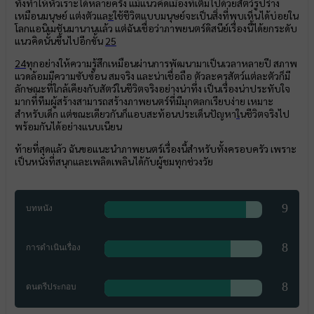
ทั้งทำให้หัวเราะได้หลายครั้ง แม้แนวคิดเมืองที่เต็มไปด้วยสัตว์รูปร่าง
เหมือนมนุษย์ แต่งตัวแล
ะ
ใช้ชีวิตแบบมนุษย์จะเป็นสิ่งที่พบเห็นได้บ่อยใน
โลกแอนิเมชันมานานแล้ว แต่ฉันเชื่อว่าภาพยนตร์ดิสนีย์เรื่องนี้ได้ยกระดับ
แนวคิดนั้นขึ้นไปอีกขั้น
25
24
ทุกอย่างให้ความรู้สึกเหมือนผ่านการพัฒนามาเป็นเวลาหลายปี สภาพ
แวดล้อมมีความซับซ้อน สมจริง และน่าเชื่อถือ ตัวละครสัตว์แต่ละตัวก็มี
ลักษณะที่ใกล้เคียงกับสัตว์ในชีวิตจริงอย่างน่าทึ่ง เป็นเรื่องน่าประทับใจ
มากที่ทีมผู้สร้างสามารถสร้างภาพยนตร์ที่มีมุกตลกเรียบง่าย เหมาะ
สำหรับเด็ก แต่ขณะเดียวกันก็แอบสะท้อนประเด็นปัญหา
ใ
นชีวิตจริงไป
พร้อมกันได้อย่างแนบเนียน
ท้ายที่สุดแล้ว ฉันขอแนะนำภาพยนตร์เรื่องนี้สำหรับทั้งครอบครัว เพราะ
เป็นหนังที่สนุกและเพลิดเพลินได้กับผู้ชมทุกช่วงวัย
9
บทหนัง
8
การดำเนินเรื่อง
8
ดนตรีประกอบ