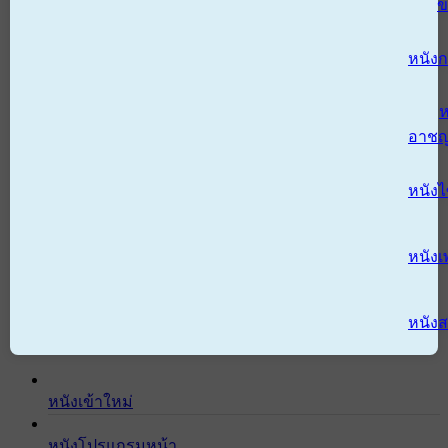
ข
หนังก
ห
อาช
หนัง
หนังเ
หนังส
หนังเข้าใหม่
หนังโปรแกรมหน้า