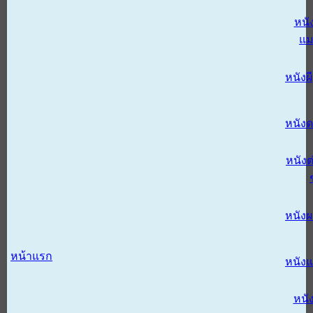
หนั
แม
หนังผี
หนังด
หนังต
หนัง
หน้าแรก
หนัง
หนั