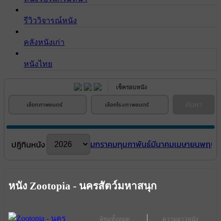
รีวิววิจารณ์หนัง
คลังหนังเก่า
หนังไทย
เช็ครอบหนัง
ค้นหา
เลือกภาพยนตร์
เลือกโรงภาพยนตร์
มกราคม
กุมภาพันธ์
มีนาคม
เมษายน
พฤษภ
ปฎิทินหนัง
หนัง Zootopia - นครสัตว์มหาสนุก
ผู้ชมทั้งหมด
ความยาวหนัง