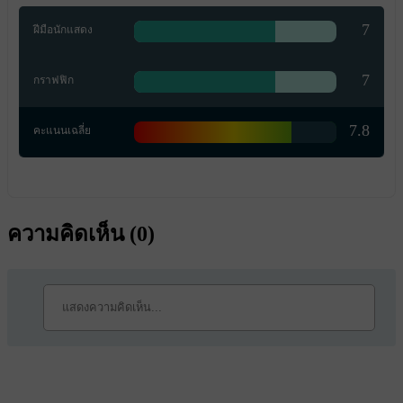
7
ฝีมือนักแสดง
7
กราฟฟิก
7.8
คะแนนเฉลี่ย
ความคิดเห็น (
0
)