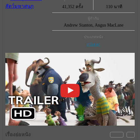
41,352 ครั้ง
110 นาที
ผู้กำกับ
Andrew Stanton, Angus MacLane
ประเภทหนัง
หนังตลก
เรื่องย่อหนัง