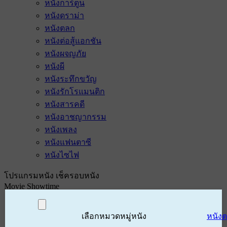
หนังการ์ตูน
หนังดราม่า
หนังตลก
หนังต่อสู้แอกชัน
หนังผจญภัย
หนังผี
หนังระทึกขวัญ
หนังรักโรแมนติก
หนังสารคดี
หนังอาชญากรรม
หนังเพลง
หนังแฟนตาซี
หนังไซไฟ
โปรแกรมหนัง เช็ครอบหนัง
Movie Showtime
เลือกหมวดหมู่หนัง
หนัง