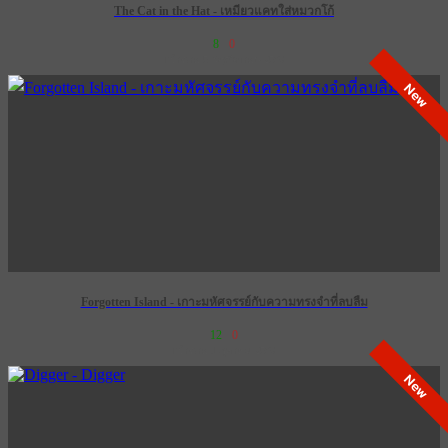
The Cat in the Hat - เหมียวแคทใส่หมวกโก้
8
0
เข้าฉาย 5 พฤศจิกายน 2569
New
Forgotten Island - เกาะมหัศจรรย์กับความทรงจำที่ลบลืม
12
0
เข้าฉาย 1 ตุลาคม 2569
New