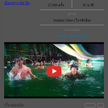
27,699 ครั้ง
95 นาที
ผู้กำกับ
Stephen Chow (โจวซิงฉือ)
ประเภทหนัง
หนังตลก
หนังแฟนตาซี
เรื่องย่อหนัง