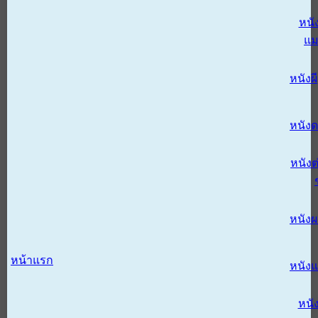
หนั
แม
หนังผี
หนังด
หนังต
หนัง
หน้าแรก
หนัง
หนั