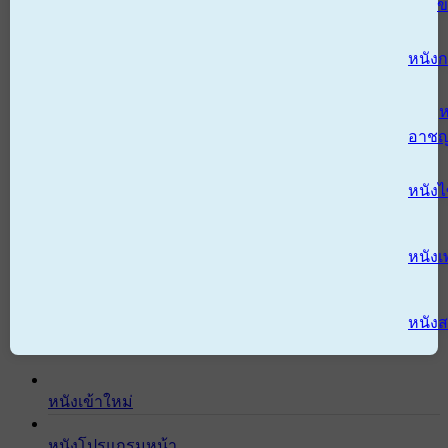
ข
หนังก
ห
อาช
หนัง
หนังเ
หนังส
หนังเข้าใหม่
หนังโปรแกรมหน้า