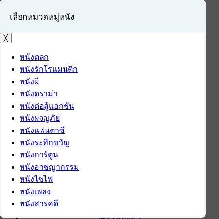
เลือกหมวดหมู่หนัง
╳
หนังตลก
หนังรักโรแมนติก
เข้าสู่ระบบ
หนังผี
สมัครสมาชิก
หนังดราม่า
หนังต่อสู้แอกชัน
หน้าแรก
หนังผจญภัย
ดาวน์โหลด
หนังแฟนตาซี
ดาวน์โหลดซอฟต์แวร์
หนังระทึกขวัญ
ซอฟต์แวร์
หนังการ์ตูน
แอปพลิเคชันบนมือถือ
หนังอาชญากรรม
ข่าวไอที
หนังไซไฟ
รีวิว
หนังเพลง
ทิปส์ไอที
หนังสารคดี
สินค้าไอที
เช็ครอบหนัง