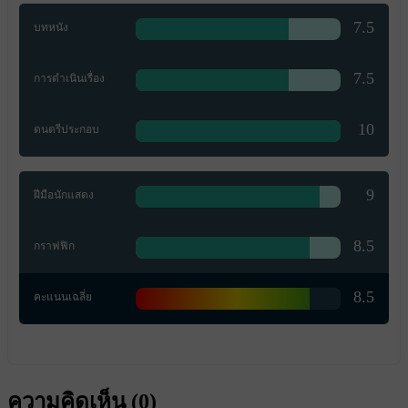
7.5
บทหนัง
7.5
การดำเนินเรื่อง
10
ดนตรีประกอบ
9
ฝีมือนักแสดง
8.5
กราฟฟิก
8.5
คะแนนเฉลี่ย
ความคิดเห็น (
0
)