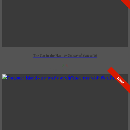
The Cat in the Hat - เหมียวแคทใส่หมวกโก้
8
0
เข้าฉาย 5 พฤศจิกายน 2569
New